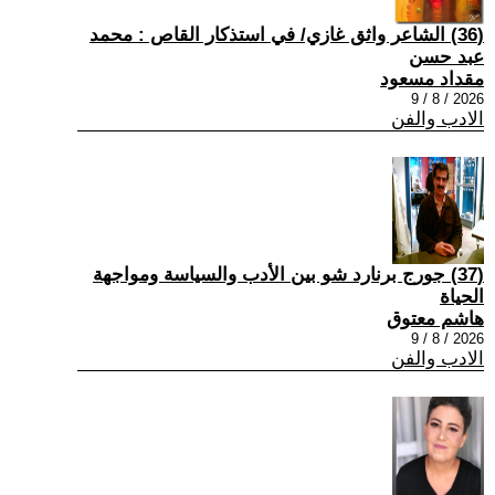
(36) الشاعر واثق غازي/ في استذكار القاص : محمد
عبد حسن
مقداد مسعود
2026 / 8 / 9
الادب والفن
(37) جورج برنارد شو بين الأدب والسياسة ومواجهة
الحياة
هاشم معتوق
2026 / 8 / 9
الادب والفن