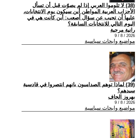
(38) لا تلوموا العربي إذا لم يصوّت قبل أن تسأل
الأحزاب العربية المواطن أين سيكون يوم الانتخابات،
عليها أن تجيب عن سؤال أصعب: أين كانت هي في
اليوم التالي للانتخابات السابقة؟
رانية مرجية
2026 / 8 / 9
مواضيع وابحاث سياسية
(39) ‏لماذا توهم الصداميون بانهم انتصروا في قادسية
سيدهم؟
بهروز الجاف
2026 / 8 / 9
مواضيع وابحاث سياسية