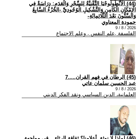
(44) الْأَنْطُولُوجْيَا التِّقْنِيَّةُ لِلسِّحْرِ وَالْعَدَمِ: دِرَاسَةٌ فِي
الْإِمْكَانِ الْكَامِنِ وَالتَّشْكِيلِ الْوُجُودِيِّ -الجُزْءُ السَّابِعُ
وَالسِّتُّونَ بَعْدَ الثَّلَاثِمِائَةِ-
حمودة المعناوي
2026 / 8 / 9
الفلسفة ,علم النفس , وعلم الاجتماع
(45) الرطان في فهم القران.....7
عبد الحسين سلمان عاتي
2026 / 8 / 9
العلمانية، الدين السياسي ونقد الفكر الديني
(46) لماذا لا نوثق أعلامنا؟ ثقافة الرثاء... في مواجهة