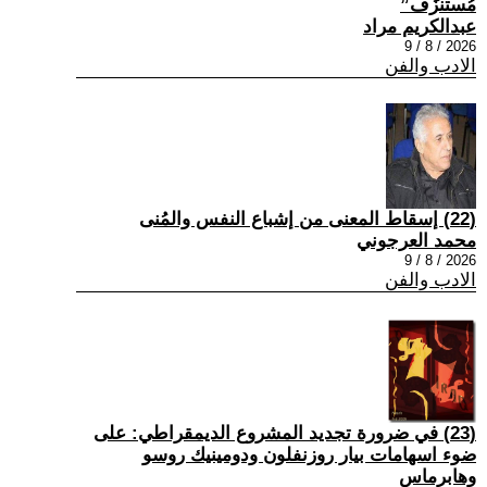
مُستنزَف”
عبدالكريم مراد
2026 / 8 / 9
الادب والفن
(22) إسقاط المعنى من إشباع النفس والمُنى
محمد العرجوني
2026 / 8 / 9
الادب والفن
(23) في ضرورة تجديد المشروع الديمقراطي: على
ضوء اسهامات بيار روزنفلون ودومينيك روسو
وهابرماس