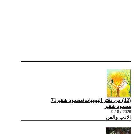
(12) من دفتر اليوميات/محمود شقير71
محمود شقير
2026 / 8 / 9
الادب والفن