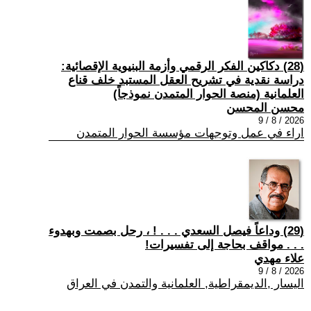
(28) دكاكين الفكر الرقمي وأزمة البنيوية الإقصائية:
دراسة نقدية في تشريح العقل المستبد خلف قناع
العلمانية (منصة الحوار المتمدن نموذجاً)
محسن المحسن
2026 / 8 / 9
اراء في عمل وتوجهات مؤسسة الحوار المتمدن
(29) وداعاً فيصل السعدي . . . ! ، رحل بصمت وبهدوء
. . . مواقف بحاجة إلى تفسيرات!
علاء مهدي
2026 / 8 / 9
اليسار ,الديمقراطية, العلمانية والتمدن في العراق