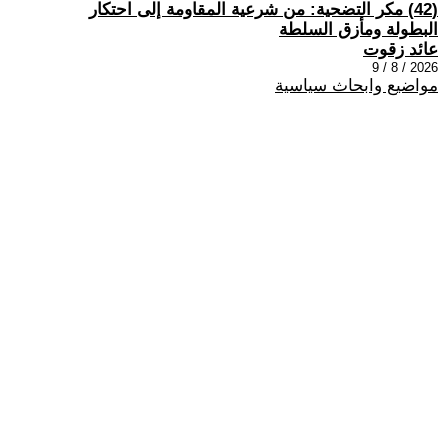
(42) مكر التضحية: من شرعية المقاومة إلى احتكار
البطولة ومأزق السلطة
عائد زقوت
2026 / 8 / 9
مواضيع وابحاث سياسية