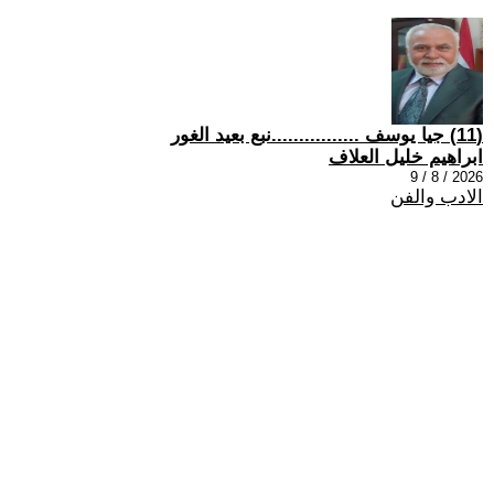
(11) جيا يوسف ................نبع بعيد الغور
ابراهيم خليل العلاف
2026 / 8 / 9
الادب والفن