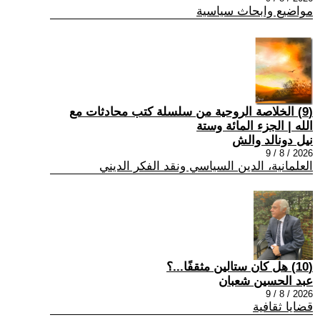
مواضيع وابحاث سياسية
(9) الخلاصة الروحية من سلسلة كتب محادثات مع
الله | الجزء المائة وستة
نيل دونالد والش
2026 / 8 / 9
العلمانية، الدين السياسي ونقد الفكر الديني
(10) هل كان ستالين مثقفًا...؟
عبد الحسين شعبان
2026 / 8 / 9
قضايا ثقافية