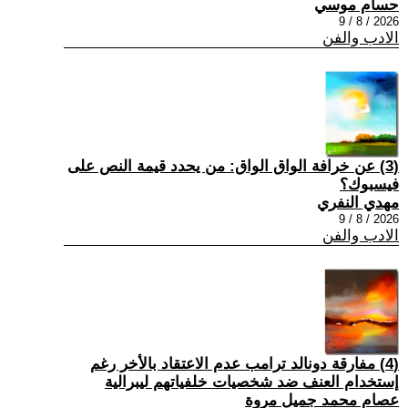
حسام موسي
2026 / 8 / 9
الادب والفن
(3) عن خرافة الواق الواق: من يحدد قيمة النص على
فيسبوك؟
مهدي النفري
2026 / 8 / 9
الادب والفن
(4) مفارقة دونالد ترامب عدم الاعتقاد بالأخر رغم
إستخدام العنف ضد شخصيات خلفياتهم ليبرالية
عصام محمد جميل مروة