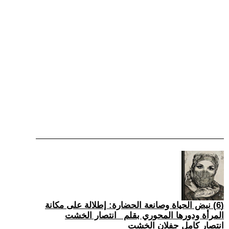
(6) نبض الحياة وصانعة الحضارة: إطلالة على مكانة
المرأة ودورها المحوري بقلم _انتصار الخشت
انتصار كامل جفلان الخشت