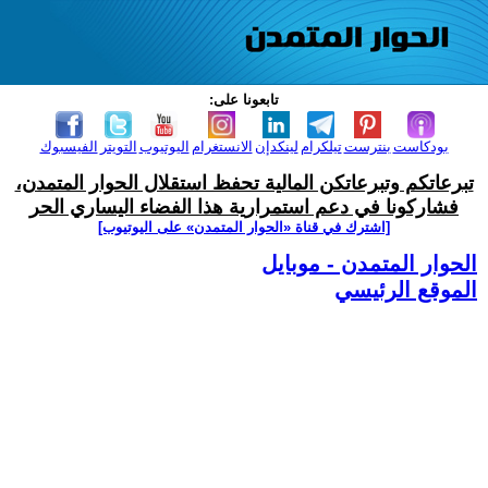
تابعونا على:
بودكاست
بنترست
تيلكرام
لينكدإن
الانستغرام
اليوتيوب
التويتر
الفيسبوك
تبرعاتكم وتبرعاتكن المالية تحفظ استقلال الحوار المتمدن،
فشاركونا في دعم استمرارية هذا الفضاء اليساري الحر
[اشترك في قناة ‫«الحوار المتمدن» على اليوتيوب]
الحوار المتمدن - موبايل
الموقع الرئيسي