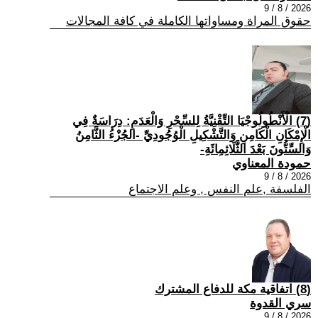
2026 / 8 / 9
حقوق المراة ومساواتها الكاملة في كافة المجالات
(7) الْأَنْطُولُوجْيَا التِّقْنِيَّةُ لِلسِّحْرِ وَالْعَدَمِ: دِرَاسَةٌ فِي
الْإِمْكَانِ الْكَامِنِ وَالتَّشْكِيلِ الْوُجُودِيِّ -الجُزْءُ الثَّامِنُ
وَالسِّتُّونَ بَعْدَ الثَّلَاثِمِائَةِ-
حمودة المعناوي
2026 / 8 / 9
الفلسفة ,علم النفس , وعلم الاجتماع
(8) اتفاقية مكة للدفاع المشترك
سري القدوة
2026 / 8 / 9