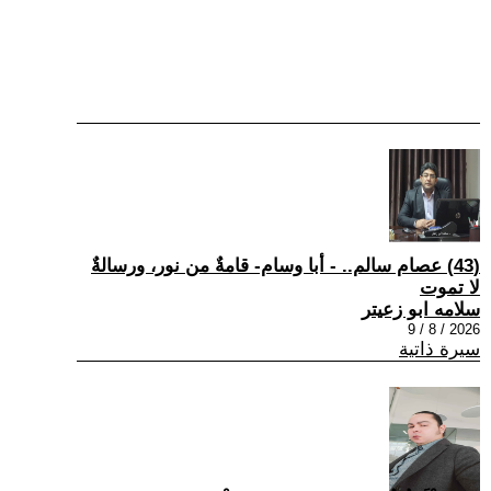
(43) عصام سالم.. - أبا وسام- قامةٌ من نور، ورسالةٌ
لا تموت
سلامه ابو زعيتر
2026 / 8 / 9
سيرة ذاتية