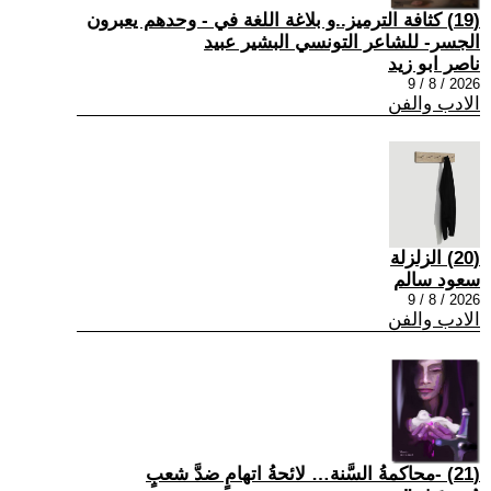
(19) كثافة الترميز..و بلاغة اللغة في - وحدهم يعبرون
الجسر- للشاعر التونسي البشير عبيد
ناصر ابو زيد
2026 / 8 / 9
الادب والفن
(20) الزلزلة
سعود سالم
2026 / 8 / 9
الادب والفن
(21) -محاكمةُ السَّنة… لائحةُ اتهامٍ ضدَّ شعبٍ