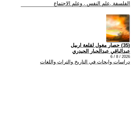
الفلسفة ,علم النفس , وعلم الاجتماع
(35) حصار مغول لقلعة اربيل
عبدالباقي عبدالجبار الحيدري
2026 / 8 / 6
دراسات وابحاث في التاريخ والتراث واللغات