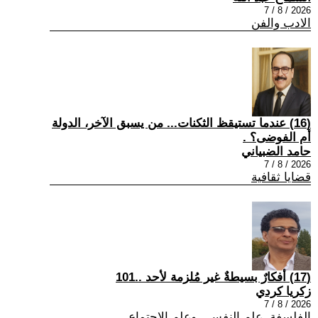
2026 / 8 / 7
الادب والفن
(16) عندما تستيقظ الثكنات... من يسبق الآخر، الدولة
أم الفوضى؟ .
حامد الضبياني
2026 / 8 / 7
قضايا ثقافية
(17) أفكارٌ بسيطةٌ غير مُلزمة لأحد ..101
زكريا كردي
2026 / 8 / 7
الفلسفة ,علم النفس , وعلم الاجتماع