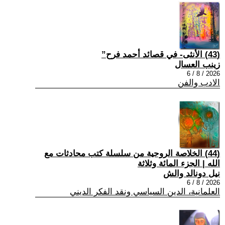
(43) الأنثى- في قصائد أحمد فرح”
زينب العسال
2026 / 8 / 6
الادب والفن
(44) الخلاصة الروحية من سلسلة كتب محادثات مع
الله | الجزء المائة وثلاثة
نيل دونالد والش
2026 / 8 / 6
العلمانية، الدين السياسي ونقد الفكر الديني