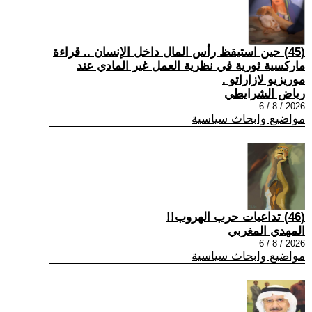
(45) حين استيقظ رأس المال داخل الإنسان .. قراءة
ماركسية ثورية في نظرية العمل غير المادي عند
موريزيو لازاراتو .
رياض الشرايطي
2026 / 8 / 6
مواضيع وابحاث سياسية
(46) تداعيات حرب الهروب!!
المهدي المغربي
2026 / 8 / 6
مواضيع وابحاث سياسية