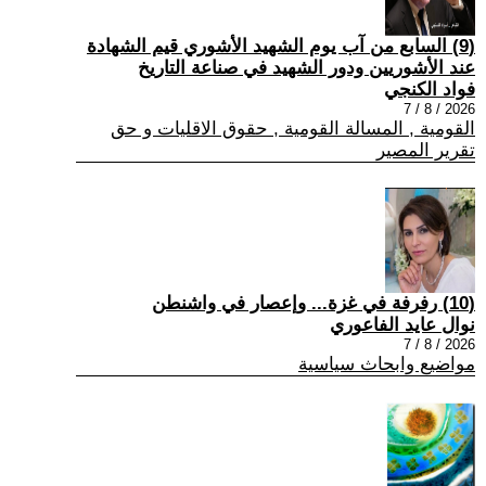
(9) السابع من آب يوم الشهيد الأشوري قيم الشهادة
عند الأشوريين ودور الشهيد في صناعة التاريخ
فواد الكنجي
2026 / 8 / 7
القومية , المسالة القومية , حقوق الاقليات و حق
تقرير المصير
(10) رفرفة في غزة... وإعصار في واشنطن
نوال عايد الفاعوري
2026 / 8 / 7
مواضيع وابحاث سياسية