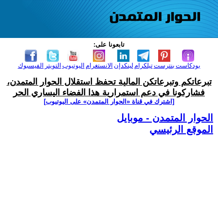
تابعونا على:
بودكاست
بنترست
تيلكرام
لينكدإن
الانستغرام
اليوتيوب
التويتر
الفيسبوك
تبرعاتكم وتبرعاتكن المالية تحفظ استقلال الحوار المتمدن،
فشاركونا في دعم استمرارية هذا الفضاء اليساري الحر
[اشترك في قناة ‫«الحوار المتمدن» على اليوتيوب]
الحوار المتمدن - موبايل
الموقع الرئيسي