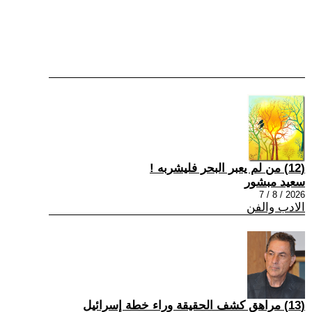
(12) من لم يعبر البحر فليشربه !
سعيد مبشور
2026 / 8 / 7
الادب والفن
(13) مراهق كشف الحقيقة وراء خطة إسرائيل