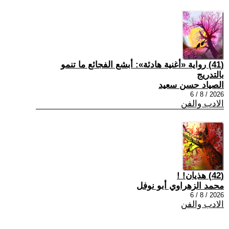
(41) رواية «أغنية هادئة»: أبشع الفجائع ما تنمو
بالتدريج
الصياد حسن سعيد
2026 / 8 / 6
الادب والفن
(42) هذيان! !
محمد الزهراوي أبو نوفل
2026 / 8 / 6
الادب والفن