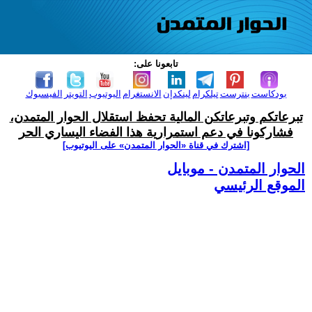
تابعونا على:
بودكاست
بنترست
تيلكرام
لينكدإن
الانستغرام
اليوتيوب
التويتر
الفيسبوك
تبرعاتكم وتبرعاتكن المالية تحفظ استقلال الحوار المتمدن،
فشاركونا في دعم استمرارية هذا الفضاء اليساري الحر
[اشترك في قناة ‫«الحوار المتمدن» على اليوتيوب]
الحوار المتمدن - موبايل
الموقع الرئيسي