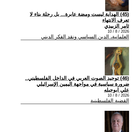
(45) الهداية ليست ومضة عابرة... بل رحلة بناء لا
تعرف الانتهاء
ثامر الزبيدي
2026 / 8 / 10
العلمانية، الدين السياسي ونقد الفكر الديني
(46) توحيد الصوت العربي في الداخل الفلسطيني..
ضرورة سياسية في مواجهة اليمين الإسرائيلي
علي ابوحبله
2026 / 8 / 10
القضية الفلسطينية