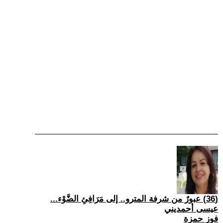
(36) عبورٌ من شرفة المترو.. إلى مَرَافِئِ الضَّوْء...
عيسى أحمديني
فوز حمزة