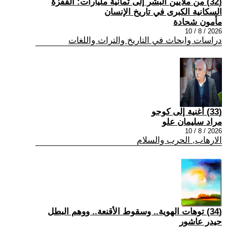
(32) من ملايين البشر إلى ثمانية مليارات: القفزة
السكانية الكبرى في تاريخ الإنسان
مأمون شحادة
2026 / 8 / 10
دراسات وابحاث في التاريخ والتراث واللغات
(33) أُغنية إلى كوجو
مراد سليمان علو
2026 / 8 / 10
الارهاب, الحرب والسلام
(34) توهات الهوية.. وسقوط الأقنعة.. ووهم البطل
حيدر عاشور