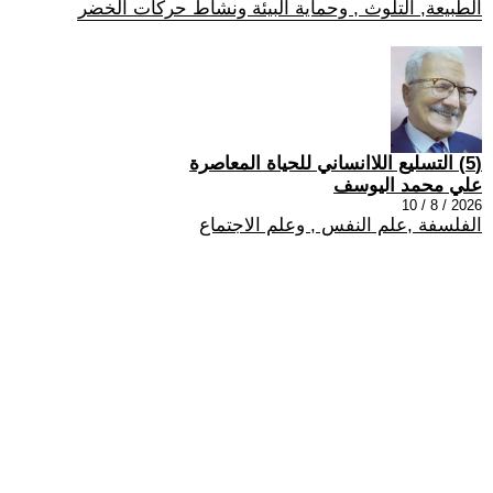
الطبيعة, التلوث , وحماية البيئة ونشاط حركات الخضر
(5) التسليع اللاانساني للحياة المعاصرة
علي محمد اليوسف
2026 / 8 / 10
الفلسفة ,علم النفس , وعلم الاجتماع