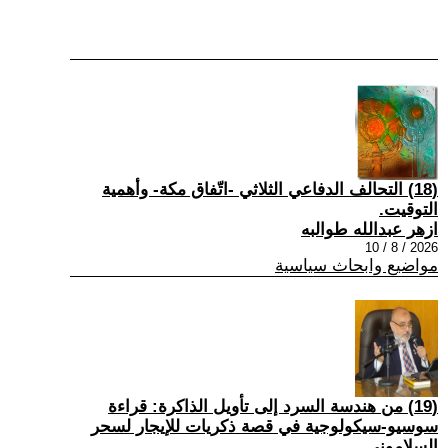
(18) التحالف الدفاعي الثلاثي -اتّفاق مكة- وأهمية
التوقيت.
ازهر عبدالله طوالبه
2026 / 8 / 10
مواضيع وابحاث سياسية
(19) من هندسة السرد إلى تأويل الذاكرة: قراءة
سوسيو-سيكولوجية في قصة ذكريات للإيجار لسحر
السلاموني