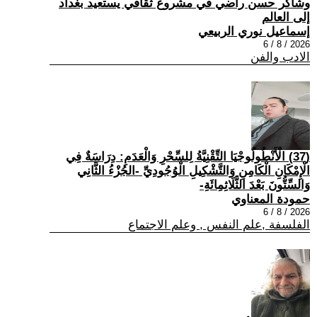
وشاكر حسن راضي في مشروع ثقافي يستعيد بغداد
إلى العالم
إسماعيل نوري الربيعي
2026 / 8 / 6
الادب والفن
(37) الْأَنْطُولُوجْيَا التِّقْنِيَّةُ لِلسِّحْرِ وَالْعَدَمِ: دِرَاسَةٌ فِي
الْإِمْكَانِ الْكَامِنِ وَالتَّشْكِيلِ الْوُجُودِيِّ -الجُزْءُ الثَّانِي
وَالسِّتُّونَ بَعْدَ الثَّلَاثِمِائَةِ-
حمودة المعناوي
2026 / 8 / 6
الفلسفة ,علم النفس , وعلم الاجتماع