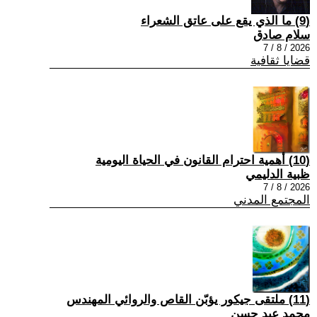
(9) ما الذي يقع على عاتق الشعراء
سلام صادق
2026 / 8 / 7
قضايا ثقافية
(10) أهمية احترام القانون في الحياة اليومية
ظبية الدليمي
2026 / 8 / 7
المجتمع المدني
(11) ملتقى جيكور يؤبّن القاص والروائي المهندس
محمد عبد حسن