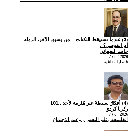
(3) عندما تستيقظ الثكنات... من يسبق الآخر، الدولة
أم الفوضى؟ .
حامد الضبياني
2026 / 8 / 7
قضايا ثقافية
(4) أفكارٌ بسيطةٌ غير مُلزمة لأحد ..101
زكريا كردي
2026 / 8 / 7
الفلسفة ,علم النفس , وعلم الاجتماع