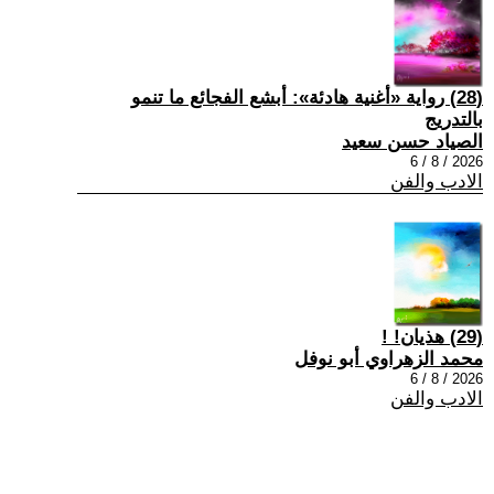
(28) رواية «أغنية هادئة»: أبشع الفجائع ما تنمو
بالتدريج
الصياد حسن سعيد
2026 / 8 / 6
الادب والفن
(29) هذيان! !
محمد الزهراوي أبو نوفل
2026 / 8 / 6
الادب والفن