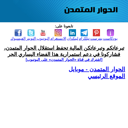
تابعونا على:
بودكاست
بنترست
تيلكرام
لينكدإن
الانستغرام
اليوتيوب
التويتر
الفيسبوك
تبرعاتكم وتبرعاتكن المالية تحفظ استقلال الحوار المتمدن،
فشاركونا في دعم استمرارية هذا الفضاء اليساري الحر
[اشترك في قناة ‫«الحوار المتمدن» على اليوتيوب]
الحوار المتمدن - موبايل
الموقع الرئيسي