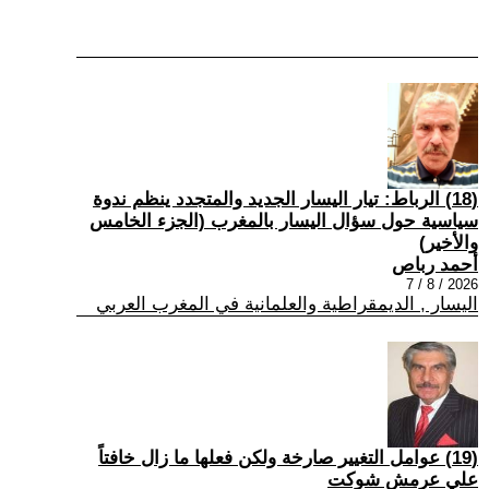
(18) الرباط: تيار اليسار الجديد والمتجدد ينظم ندوة
سياسية حول سؤال اليسار بالمغرب (الجزء الخامس
والأخير)
أحمد رباص
2026 / 8 / 7
اليسار , الديمقراطية والعلمانية في المغرب العربي
(19) عوامل التغيير صارخة ولكن فعلها ما زال خافتاً
علي عرمش شوكت