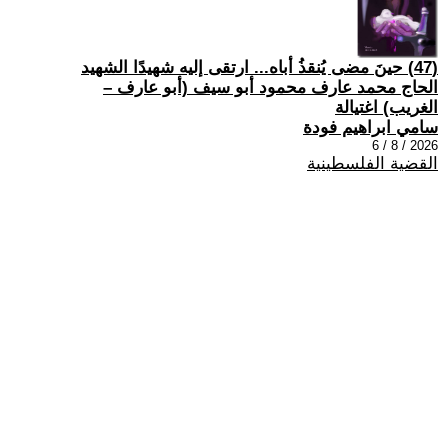
(47) حينَ مضى يُنقذُ أباه... ارتقى إليه شهيدًا الشهيد
الحاج محمد عارف محمود أبو سيف (أبو عارف –
الغريب) اغتيالة
سامي ابراهيم فودة
2026 / 8 / 6
القضية الفلسطينية