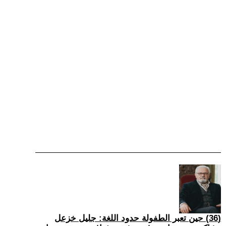
(36) حين تعبر الطفولة حدود اللغة: جليل خزعل