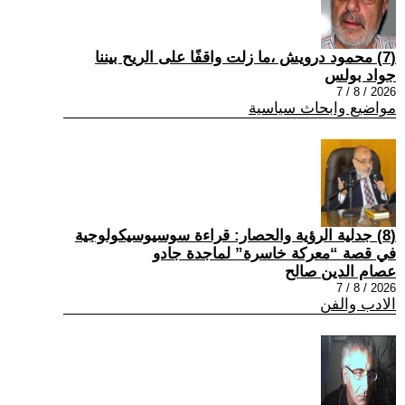
(7) محمود درويش ،ما زلت واقفًا على الريح بيننا
جواد بولس
2026 / 8 / 7
مواضيع وابحاث سياسية
(8) جدلية الرؤية والحصار: قراءة سوسيوسيكولوجية
في قصة “معركة خاسرة” لماجدة جادو
عصام الدين صالح
2026 / 8 / 7
الادب والفن