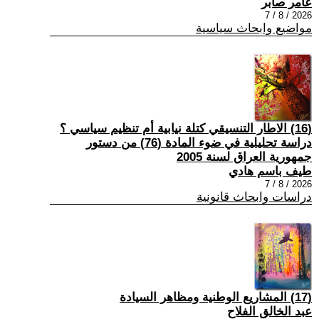
عامر صابر
2026 / 8 / 7
مواضيع وابحاث سياسية
(16) الاطار التنسيقي كتلة نيابية أم تنظيم سياسي ؟
دراسة تحليلية في ضوء المادة (76) من دستور
جمهورية العراق لسنة 2005
طيف باسم هادي
2026 / 8 / 7
دراسات وابحاث قانونية
(17) المشاريع الوطنية ومظاهر السيادة
عبد الخالق الفلاح