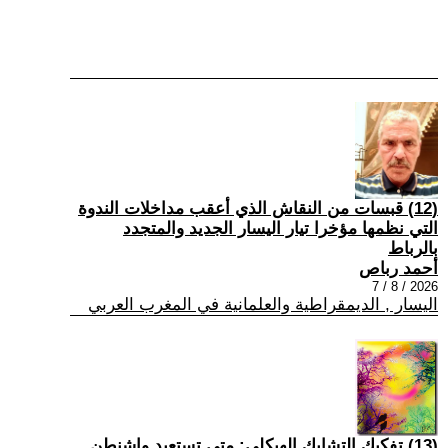
(12) قبسات من النقاش الذي أعقب مداخلات الندوة
التي نظمها مؤخرا تيار اليسار الجديد والمتجدد
بالرباط
أحمد رباص
2026 / 8 / 7
اليسار , الديمقراطية والعلمانية في المغرب العربي
(13) تفكيك التشابك الهيكلي: متى تستعيد واشنطن