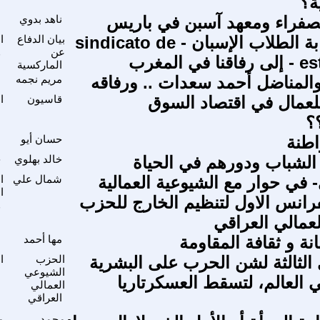
ة؟
صفراء ومعهد آسبن في باريس
ناهد بدوي
ا
بلاغ من نقابة الطلاب الإسبان - sindicato de
بيان الدفاع
ا
عن
و
 المغرب
الماركسية
 والمناضل أحمد سعدات .. ورفاقه
مريم نجمه
ا
للعمال في اقتصاد السوق
قاسيون
ا
ا
؟
طنة
حسان أيو
م
لشباب ودورهم في الحياة
خالد بهلوي
ح
في حوار مع الشيوعية العمالية
شمال علي
ا
ا
رانس الاول لتنظيم الخارج للحزب
و
عمالي العراقي
نة و ثقافة المقاومة
مها أحمد
ا
الثالثة لشن الحرب على البشرية
الحزب
ا
الشيوعي
ا
ي العالم، لتسقط العسكرتاريا
العمالي
العراقي
محمد