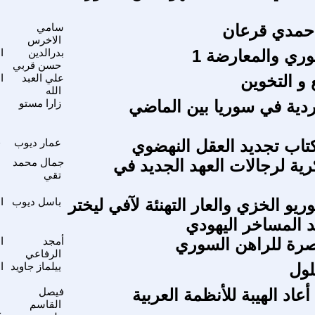
حمدي قرعان
سامي
ا
الاخرس
وري والمعارضة 1
بدرالدين
ا
حسن قربي
ا
 و التخوين
علي العبد
ا
الله
ا
ردية في سوريا بين الماضي
زارا مستو
ا
تاب تجديد العقل النهضوي
عمار ديوب
ق
رية لرجالات العهد الجديد في
جمال محمد
م
تقي
و الخزي والعار التهنئة لآفي ليختر
باسل ديوب
ا
ا
د المساخر اليهودي
صرة للراهن السوري
أمجد
ا
الرفاعي
ا
لول
ييلماز جاويد
ا
ا
أعاد الهيبة للأنظمة العربية
فيصل
م
القاسم