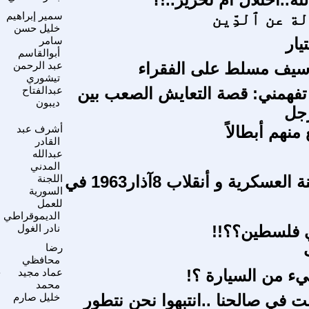
ة عن ٱلدِّين
سمير إبراهيم
ا
خليل حسن
يار
سامر
ا
أبوالقاسم
 سيف مسلط على الفقراء
عبد الرحمن
ا
تيشوري
 تفهمني: قصة التعايش الصعب بين
عبدالفتاح
ا
ديبون
رجل
 منهم أبطالاً
أشرف عبد
ا
القادر
عبدالله
ا
المدني
تنظيم اللجنة العسكرية و أنقلاب 8آذار1963 في
اللجنة
م
السورية
للعمل
الديموقراطي
ي فلسطين؟؟!!
نادر الغول
ا
رضا
م
محافظي
ء من السيارة ؟!
عماد مجيد
ح
محمد
ت في صالحنا ..انتبهوا نحن نتطور
خليل صارم
ا