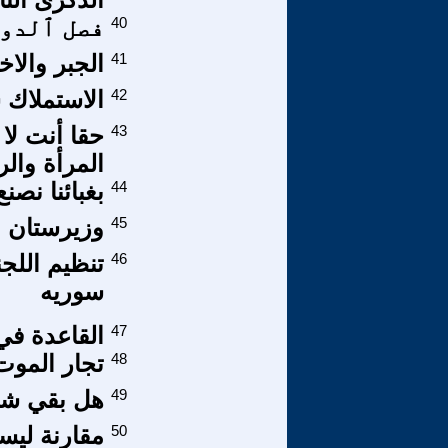
40
فصل ٱلدول
41
الجبر والاخت
42
الاستملاك
43
حقا أنت لا
المرأة وال
44
بغبائنا نصنع
45
وزيرستان
46
سوريه
47
القاعدة ف
48
تجار الموت
49
هل بقي شي
50
مقارنة ليس