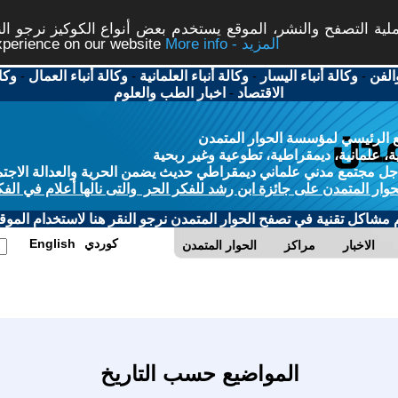
ة التصفح والنشر، الموقع يستخدم بعض أنواع الكوكيز نرجو النق
More info - المزيد
experience on our website
الفن
-
وكالة أنباء اليسار
-
وكالة أنباء العلمانية
-
وكالة أنباء العمال
-
وكا
الاقتصاد
-
اخبار الطب والعلوم
 الرئيسي لمؤسسة الحوار المتمدن
، علمانية، ديمقراطية، تطوعية وغير ربحية
ل مجتمع مدني علماني ديمقراطي حديث يضمن الحرية والعدالة الاجتم
حوار المتمدن على جائزة ابن رشد للفكر الحر والتى نالها أعلام في الفك
م مشاكل تقنية في تصفح الحوار المتمدن نرجو النقر هنا لاستخدام الموقع
كوردي
English
الاخبار
مراكز
الحوار المتمدن
المواضيع حسب التاريخ