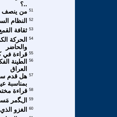
..؟
51
من ينصف 
52
النظام الس
53
ثقافة القمع
54
الحركة الك
والحاضر
55
قراءة في ك
56
الطينة الفك
العراق
57
هل قدم سوري
بمناسبة عي
58
قراءة مخت
59
الﮕمر مَس
60
الغزو الذي 