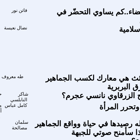
قضاء..كم يساوي التحضّر في
فاتن نور
ا
سلامية
نضال نعيسة
ا
ثث هي معارك لكسب الجماهير
طه معروف
ق البربرية
 الزرقاوي نانسي عجرم؟
شاكر
ح
النابلسي
ا
وتحرر المرأة
كامل عباس
أ
و
ّله رصيدها في حياة وواقع الجماهير
سلمان
ا
مصالحة
اذا سأمنح صوتي للجبهة