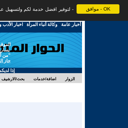
موافق - OK
لتوفير افضل خدمة لكم ولتسهيل عملي
أخبار عامة
-
وكالة أنباء المرأة
-
اخبار الأدب و
الموقع
يسارية
"من أج
حاز ال
إذا لديك
الزوار
اضافة/خدمات
بحث/الارشيف