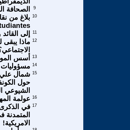
الديمقراطي
9
الصحافة ال
10
estudiantes - إلى رفاقنا في
11
إلى القائد
12
ماذا يبقى 
الاجتماعي؟
13
أسس الموا
14
مسؤوليات ا
15
شمال علي- 
حول الكونف
الشيوعي ال
16
عولمة المها
17
في الذكرى 
المتمدنة ف
الامريكية!
18