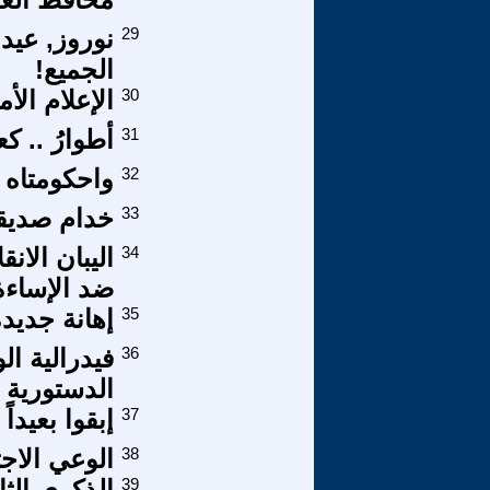
29
نوروز, عيد 
الجميع!
30
الإعلام الأ
31
أطوارُ .. ك
32
واحكومتاه
33
خدام صديقا
34
اليبان الان
ضد الإساء
35
إهانة جديد
36
فيدرالية ا
الدستورية 
37
إبقوا بعيداً
38
الوعي الاجت
39
الذكرى الثا