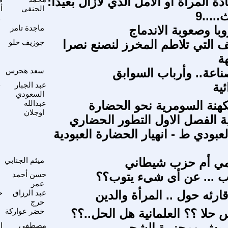
ة المرأة أو الأمل الذي لازال بعيدا:
الحنفي
أ
....9
و
با وصعوبة الاندماج
ماجدة تامر
ا
 التي تلاطم المخرز لنصنع نصرا
جوزيف حلو
ا
ة
ناعة.. وأرباب السوابق
سعد هجرس
م
ية
عبد الجبار
ح
السعودي
كهنة السومرية نحو الحضارة
عبدالله
ا
اوجلان
ة الفصل الاول التطور الحضاري
عبودي ط - انهيار الحضارة العبودية
ي أم حزب شيطاني
ميثم الجنابي
ا
ائب ... عن أى شىء يتوب؟؟
حسن أحمد
ا
عمر
ارئه حول .. المرأة والدين
عبد الرزاق
ح
حرج
ا
 حلا ؟؟ العلمانية هل الحل..؟؟
خضر عواركة
ا
ريش ومجزرة الشجر
مصطفى
ا