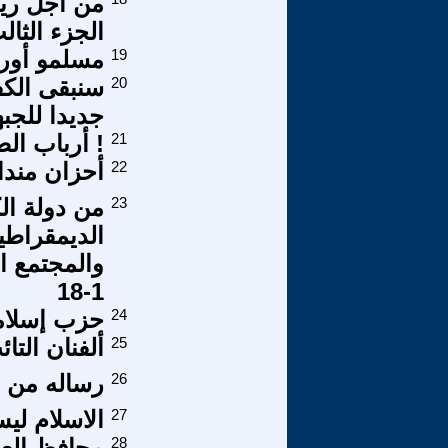
من أجل رياد
الجزء الثالث.
19
مسلمو أورو
20
سنبقى الكف
جديدا للجبه
21
! أرباب الص
22
أحزان مندائ
23
من دولة ال
الديمقراطي
والمجتمع ال
1-18
24
حزب إسلام
25
ألفنان الت
26
رساله من ق
27
الاسلام ليس
28
محافظ الع