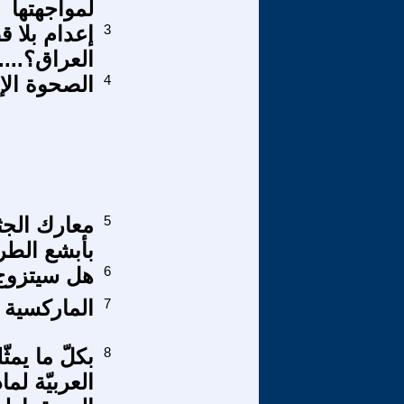
لمواجهتها
3
إعدام بلا 
العراق؟....
4
الصحوة الإ
5
معارك الج
بأبشع الطر
6
هل سيتزوج
7
الماركسية 
8
بكلّ ما يمث
العربيّة لم