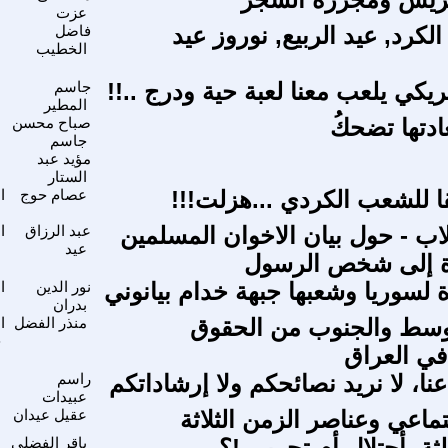
عزت
ا
الكرد, عيد الربيع, نوروز عيد
فاضل
ا
الخطيب
مريكي يلعب معنا لعبة حية ودرج ..!!
جاسم
م
المطير
عادتها تضحكُ
صباح محسن
ا
جاسم
مؤيد عبد
م
الستار
 للشعب الكردي ...هزلت!!!
عصام حوج
ا
ا
قلاب - حول بيان الاخوان المسلمين
عبد الرزاق
ا
عيد
ا
ة إلى شخص الرسول
ة لسوريا وشعبها جبهة خدام بيانوني
نور الدين
ا
بدران
ا
لوسط والجنوب من الحقوق
منذر الفضل
ا
ح
في العراق
 عنا، لا نريد نصائحكم ولا إرشاداتكم
راسم
ا
عبيدات
ماعي وعناصر الزمن الثلاثة
عقيل عيدان
ا
لثة..أحتلال أم تحرير..!؟
باقر الفضلي
م