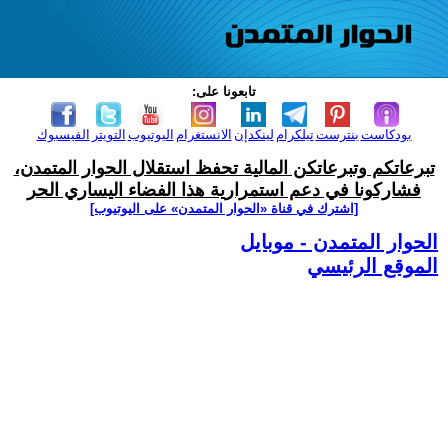
تابعونا على:
بودكاست
بنترست
تيلكرام
لينكدإن
الانستغرام
اليوتيوب
التويتر
الفيسبوك
تبرعاتكم وتبرعاتكن المالية تحفظ استقلال الحوار المتمدن،
فشاركونا في دعم استمرارية هذا الفضاء اليساري الحر
[اشترك في قناة ‫«الحوار المتمدن» على اليوتيوب]
الحوار المتمدن - موبايل
الموقع الرئيسي