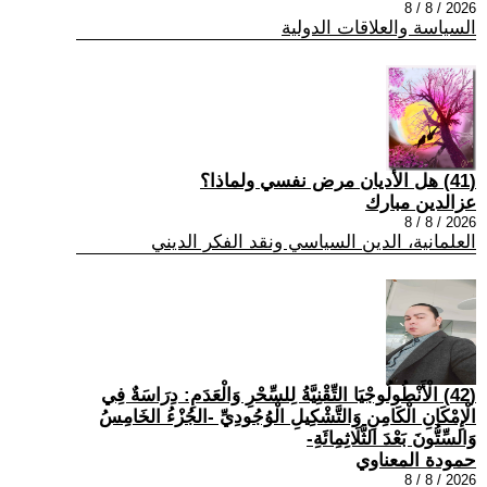
2026 / 8 / 8
السياسة والعلاقات الدولية
(41) هل الأديان مرض نفسي ولماذا؟
عزالدين مبارك
2026 / 8 / 8
العلمانية، الدين السياسي ونقد الفكر الديني
(42) الْأَنْطُولُوجْيَا التِّقْنِيَّةُ لِلسِّحْرِ وَالْعَدَمِ: دِرَاسَةٌ فِي
الْإِمْكَانِ الْكَامِنِ وَالتَّشْكِيلِ الْوُجُودِيِّ -الجُزْءُ الخَامِسُ
وَالسِّتُّونَ بَعْدَ الثَّلَاثِمِائَةِ-
حمودة المعناوي
2026 / 8 / 8