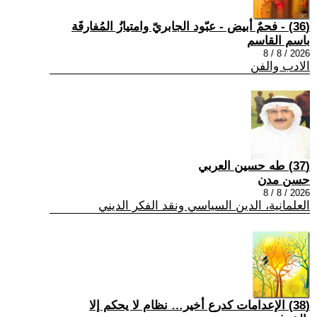
(36) - فحمٌ أبيض - عبّود الجابريّ وامتيازُ المُفارقَة
باسم القاسم
2026 / 8 / 8
الادب والفن
(37) طه حسين العربي
حسن مدن
2026 / 8 / 8
العلمانية، الدين السياسي ونقد الفكر الديني
(38) الإعدامات كدرع أخير… نظام لا يحكم إلا