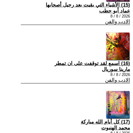
(15) الأشياء التي بقيت بعد رحيل أصحابها
عماد أبو حطب
2026 / 8 / 8
الادب والفن
(16) اسمع لقد توقفت على ان تمطر
مارينا سوريال
2026 / 8 / 8
الادب والفن
(17) كل أيام الله مباركة
محمد الهنبوت