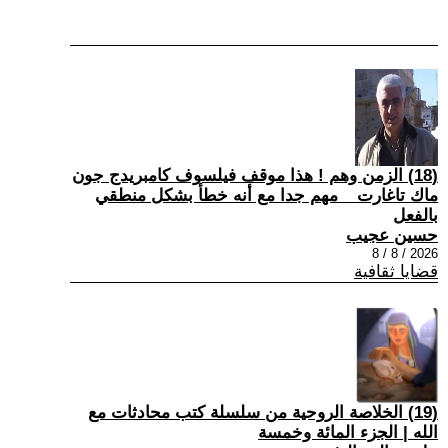
(18) الزمن وهم ! هذا موقف فيلسوف كامبريدج جون
ماك تاغارت _ مهم جدا مع أنه خطأ بشكل منطقي
بالفعل
حسين عجيب
2026 / 8 / 8
قضايا ثقافية
(19) الخلاصة الروحية من سلسلة كتب محادثات مع
الله | الجزء المائة وخمسة