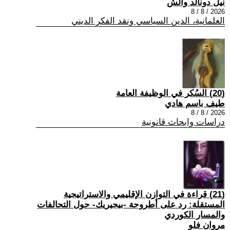
نيل دونالد والش
2026 / 8 / 8
العلمانية، الدين السياسي ونقد الفكر الديني
(20) السُكر في الوظيفة العامة
طيف باسم هادي
2026 / 8 / 8
دراسات وابحاث قانونية
(21) قراءة في التوازن الإقليمي والاستراتيجية
المستقلة: رد على أطروحة -بيجيريك- حول التحالفات
والمسار الكوردي
مروان فلو