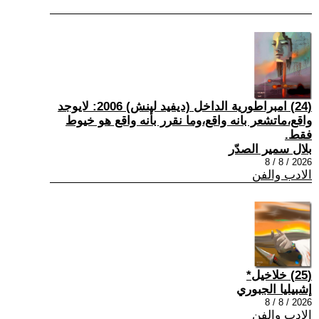
(24) امبراطورية الداخل (ديفيد لينش) 2006: لايوجد
واقع،ماتشعر بانه واقع،وما نقرر بأنه واقع هو خيوط
فقط.
بلال سمير الصدّر
2026 / 8 / 8
الادب والفن
(25) خلاخيل*
إشبيليا الجبوري
2026 / 8 / 8
الادب والفن