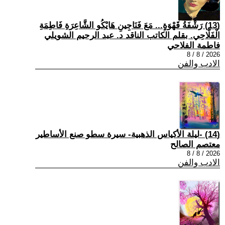
(13) رَشْفَةُ قَهْوَةٍ... مَعَ فَنَاجِينِ هَايْكُو الشَّاعِرَةِ فَاطِمَةِ
الْفَلَّاحِي. بقلم الكاتب الناقد د. عبد الرحيم الشويلي
فاطمة الفلاحي
2026 / 8 / 8
الادب والفن
(14) -ليلة الأكياس الذهبية- سيرة سطو صنع الأساطير
معتصم الصالح
2026 / 8 / 8
الادب والفن