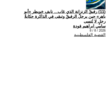
(11) رفيقُ الزنزانة الذي غاب... نايف خويطر «أبو
باهر» حين يرحلُ الرفيقُ وتبقى في الذاكرة حكايةُ
رجلٍ لا يُنسى
سامي ابراهيم فودة
2026 / 8 / 8
القضية الفلسطينية