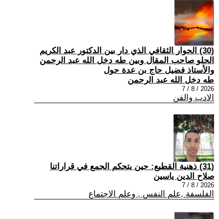
(30) الحوار الثقافي الذي دار بين الدكتور عبد الكريم
الحلو صاحب المقال وبين طه دخل الله عبد الرحمن
والأستاذ فضيل حاج بن عدة حول
طه دخل الله عبد الرحمن
2026 / 8 / 7
الادب والفن
(31) ذهنية القطيع: حين يتحكم الجمع في قراراتنا
صلاح الدين ياسين
2026 / 8 / 7
الفلسفة ,علم النفس , وعلم الاجتماع