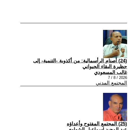
(24) أصنام الرأسمالية: من أكذوبة -التنمية- إلى
حظيرة البقاء الحيواني
غالب المسعودي
2026 / 8 / 7
المجتمع المدني
(25) المجتمع المفتوح وأعداؤه
عبد المجيد إسماعيل الشهاوي