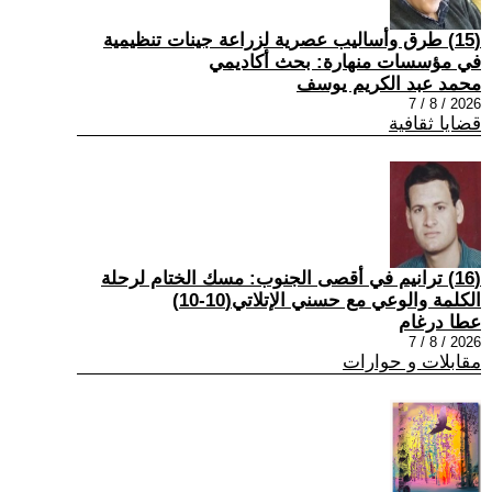
(15) طرق وأساليب عصرية لزراعة جينات تنظيمية
في مؤسسات منهارة: بحث أكاديمي
محمد عبد الكريم يوسف
2026 / 8 / 7
قضايا ثقافية
(16) ترانيم في أقصى الجنوب: مسك الختام لرحلة
الكلمة والوعي مع حسني الإتلاتي(10-10)
عطا درغام
2026 / 8 / 7
مقابلات و حوارات