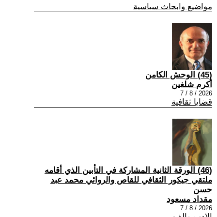
مواضيع وابحاث سياسية
(45) الوحش الكامن
أكرم شلغين
2026 / 8 / 7
قضايا ثقافية
(46) الورقة الثانية المشاركة في التأبين الذي أقامه
ملتقي جيكور الثقافي للقاص والروائي محمد عبد
حسن
مقداد مسعود
2026 / 8 / 7
الادب والفن