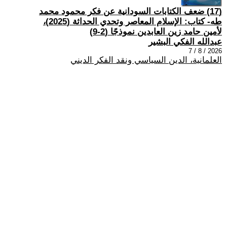
(17) ضعف الكتابات السودانية عن فكر محمود محمد
طه- كتاب: الإسلام المعاصر وتحدي الحداثة (2025)،
لأمين حامد زين العابدين نموذجًا (2-9)
عبدالله الفكي البشير
2026 / 8 / 7
العلمانية، الدين السياسي ونقد الفكر الديني