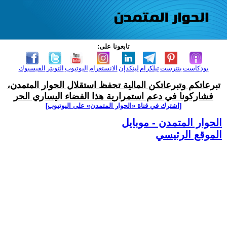
تابعونا على:
بودكاست
بنترست
تيلكرام
لينكدإن
الانستغرام
اليوتيوب
التويتر
الفيسبوك
تبرعاتكم وتبرعاتكن المالية تحفظ استقلال الحوار المتمدن،
فشاركونا في دعم استمرارية هذا الفضاء اليساري الحر
[اشترك في قناة ‫«الحوار المتمدن» على اليوتيوب]
الحوار المتمدن - موبايل
الموقع الرئيسي