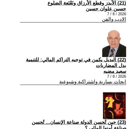
(21) الأيدز وقطع الأرزاق ونَعْنَعة الضلوع
حسين علوان حسين
2026 / 8 / 7
الادب والفن
(22) البديل يكمن في توجيه التراكم المالي: للتنمية
بدل المضاربات
سعيد مضيه
2026 / 8 / 7
ابحاث يسارية واشتراكية وشيوعية
(23) حين تُحسن الدولة صناعة الإنسان... تُحسن
صناعة أمنها المائي.؟