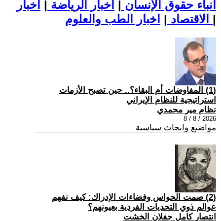
أنباء حقوق الإنسان
|
اخبار الرياضة
|
اخبار
|
اخبار الطب والعلوم
الاقتصاد
|
(1) المفاوضات أم البقاء؟.. حين تصبح الأزمات
استراتيجية للنظام الإيراني
نظام مير محمدي
2026 / 8 / 8
مواضيع وابحاث سياسية
(2) صمت الحواس وفضاءات الإدراك: كيف نفهم
عوالم ذوي التحديات الفردية بعيونهم؟
انتصار كامل جفلان الخشت