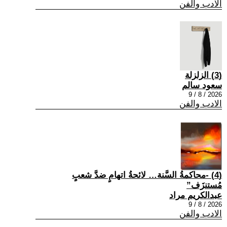
الادب والفن
(3) الزلزلة
سعود سالم
2026 / 8 / 9
الادب والفن
(4) -محاكمةُ السَّنة… لائحةُ اتهامٍ ضدَّ شعبٍ
مُستنزَف”
عبدالكريم مراد
2026 / 8 / 9
الادب والفن