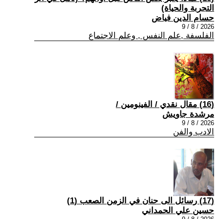
التجربة والحياة)
حسام الدين فياض
2026 / 8 / 9
الفلسفة ,علم النفس , وعلم الاجتماع
(16) مقال نقدي / الفينومين /
مرشدة جاويش
2026 / 8 / 9
الادب والفن
(17) رسائل الى حنان في الزمن الصعب (1)
حسين علي الحمداني