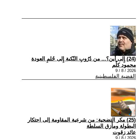
(24) إِلى أين؟... من دُرُوبِ النّكبة إِلى حُلمِ العودة
محمود كلّم
2026 / 8 / 9
القضية الفلسطينية
(25) مكر التضحية: من شرعية المقاومة إلى احتكار
البطولة ومأزق السلطة
عائد زقوت
2026 / 8 / 9