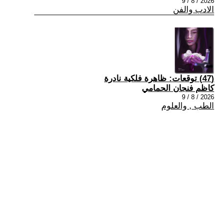
2026 / 8 / 9
الادب والفن
(47) توقعات: ظاهرة فلكية نادرة
كاظم فنجان الحمامي
2026 / 8 / 9
الطب , والعلوم