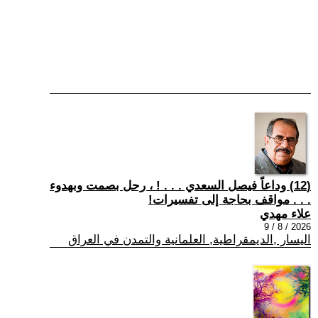
(12) وداعاً فيصل السعدي . . . ! ، رحل بصمت وبهدوء
. . . مواقف بحاجة إلى تفسيرات!
علاء مهدي
2026 / 8 / 9
اليسار ,الديمقراطية, العلمانية والتمدن في العراق