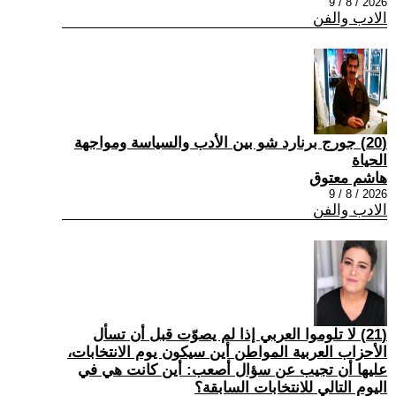
2026 / 8 / 9
الادب والفن
(20) جورج برنارد شو بين الأدب والسياسة ومواجهة
الحياة
هاشم معتوق
2026 / 8 / 9
الادب والفن
(21) لا تلوموا العربي إذا لم يصوّت قبل أن تسأل
الأحزاب العربية المواطن أين سيكون يوم الانتخابات،
عليها أن تجيب عن سؤال أصعب: أين كانت هي في
اليوم التالي للانتخابات السابقة؟