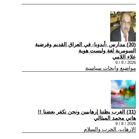
(30) مدارس -أيدوبا- في العراق القديم وفرضية
السومرية لغة وليست هوية
علاء اللامي
2026 / 8 / 9
مواضيع وابحاث سياسية
(31) الغرب يظننا إرهابيين ونحن نكفر بعضنا !!
هاني محمد الميثالي
2026 / 8 / 9
الارهاب, الحرب والسلام