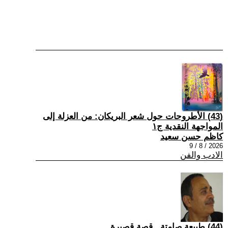
(43) الأطروحات حول شعر البريكان: من العزلة إلى
المواجهة النقدية ج١
كاظم حسن سعيد
2026 / 8 / 9
الادب والفن
(44) طبيعة صامتة...قصة قصيرة