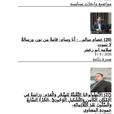
مواضيع وابحاث سياسية
(26) عصام سالم.. - أبا وسام- قامةٌ من نور، ورسالةٌ
لا تموت
سلامه ابو زعيتر
2026 / 8 / 9
سيرة ذاتية
(27) الْأَنْطُولُوجْيَا التِّقْنِيَّةُ لِلسِّحْرِ وَالْعَدَمِ: دِرَاسَةٌ فِي
الْإِمْكَانِ الْكَامِنِ وَالتَّشْكِيلِ الْوُجُودِيِّ -الجُزْءُ السَّابِعُ
وَالسِّتُّونَ بَعْدَ الثَّلَاثِمِائَةِ-
حمودة المعناوي