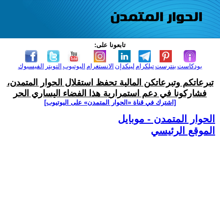
تابعونا على:
بودكاست
بنترست
تيلكرام
لينكدإن
الانستغرام
اليوتيوب
التويتر
الفيسبوك
تبرعاتكم وتبرعاتكن المالية تحفظ استقلال الحوار المتمدن،
فشاركونا في دعم استمرارية هذا الفضاء اليساري الحر
[اشترك في قناة ‫«الحوار المتمدن» على اليوتيوب]
الحوار المتمدن - موبايل
الموقع الرئيسي