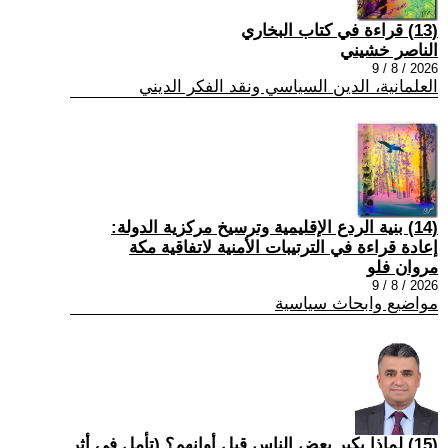
(13) قراءة في كتاب البخاري
الناصر خشيني
2026 / 8 / 9
العلمانية، الدين السياسي ونقد الفكر الديني
(14) بنية الردع الإقليمية وترسيخ مركزية الدولة:
إعادة قراءة في الترتيبات الأمنية لاتفاقية مكة
مروان فلو
2026 / 8 / 9
مواضيع وابحاث سياسية
(15) لماذا يكبر بعض الناس قبل أوانهم؟ (تأمل في أثر