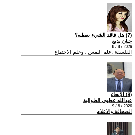
(7) هل فاقد الشيء يعطيه؟
حنان بديع
2026 / 8 / 9
الفلسفة ,علم النفس , وعلم الاجتماع
(8) الإيحاء
عبدالله عطوي الطوالبة
2026 / 8 / 9
الصحافة والاعلام