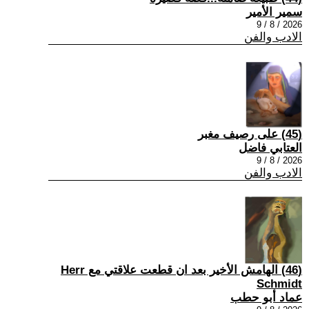
سمير الأمير
2026 / 8 / 9
الادب والفن
(45) على رصيف مغبر
العتابي فاضل
2026 / 8 / 9
الادب والفن
(46) الهامش الأخير بعد ان قطعت علاقتي مع Herr
Schmidt
عماد أبو حطب