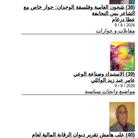
(38) شجون العامية وفلسفة الوجدان: حوار خاص مع
الشاعر يس النحايفة
عطا درغام
2026 / 8 / 9
مقابلات و حوارات
(39) الاستبداد وصناعة الوعي
عامر عبد زيد الوائلي
2026 / 8 / 9
مواضيع وابحاث سياسية
(40) على هامش تقرير ديوان الرقابة المالية لعام