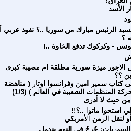
العراق؟
ر الأسد
ود
السيد الرئيس مبارك من سوريا ..؟ نفوذ عربي أ
 ؟
ونس - وكركوك تدفع الخاوة ..!
ش
الاجور ميزة سورية مطلقة ام مصيبة كبرى
ين ؟؟
كتاب سمير امين وفرانسوا اوتار ( مناهضة
ركة المنظمات الشعبية في العالم ) (1/3)
 من حيث لا أدرى
ي استحوا ماتوا ..؟!!
أو لنقل الزمن الأمريكي
لسوريات: جُرحٌ في النوم يندمل