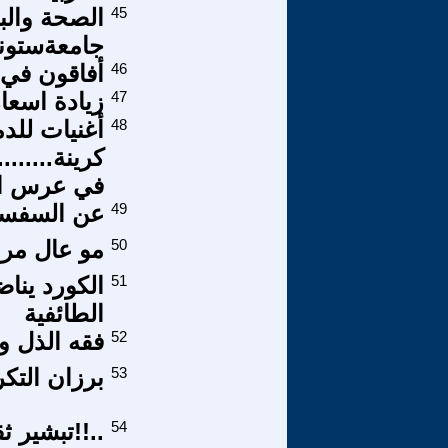
45
الصحة والب
جامعةستون
46
أفاقون في أ
47
زيادة اسعا
48
أغنيات للد
كرينة.......
في عرس ال
49
عن السفسطا
50
مو عال مرا
51
الكورد ينا
الطائفية
52
فقه الذل و
53
برزان التكر
54
..!!تبشير 