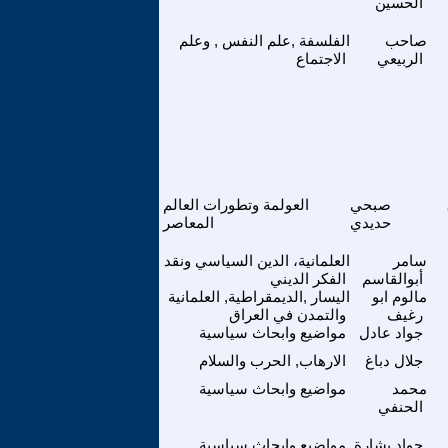
الحسين
صاحب
الفلسفة ,علم النفس , وعلم
الربيعي
الاجتماع
صبحي
العولمة وتطورات العالم
حديدي
المعاصر
سامر
العلمانية، الدين السياسي ونقد
أبوالقاسم
الفكر الديني
مالوم ابو
اليسار ,الديمقراطية, العلمانية
رغيف
والتمدن في العراق
جواد عادل
مواضيع وابحاث سياسية
جلال دباغ
الارهاب, الحرب والسلام
محمد
مواضيع وابحاث سياسية
الحنفي
جواد بشارة
مواضيع وابحاث سياسية