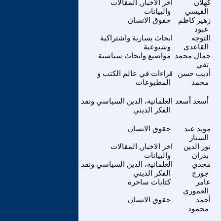
كهلان
اخر الاخبار, المقالات
القيسي
والبيانات
زهير كاظم
حقوق الانسان
عبود
التوجه
ابحاث يسارية واشتراكية
القاعدي
وشيوعية
جمال محمد
مواضيع وابحاث سياسية
تقي
أديب حسن
قراءات في عالم الكتب و
محمد
المطبوعات
أسعد أسعد
العلمانية، الدين السياسي ونقد
الفكر الديني
مؤيد عبد
حقوق الانسان
الستار
نور الدين
اخر الاخبار, المقالات
بدران
والبيانات
مجدي
العلمانية، الدين السياسي ونقد
جورج
الفكر الديني
عامر
كتابات ساخرة
العموري
أحمد
حقوق الانسان
محمود