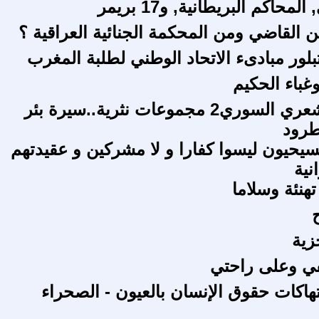
محاكم البريطانية, و17 بريمر
ن القاضي ومن المحكمة الجنائية العراقية ؟
بلور مبادىء الاتحاد الوطني لطلبة المغرب
غباء الحكيم
المشهد الشعري السوري2 مجموعات نثرية..سيرة بئر
طرود
مسيحيون ليسوا كفارا و لا مشركين و عقيدتهم
نية
تهنئة وسلاما
زية
في وعلى راحتي
تهاكات حقوق الإنسان بالعيون - الصحراء