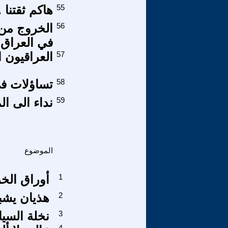
55
هاكم ثقتنا .
56
في العراق
57
العراقيون ا
58
تساؤلات ف
59
نداء الى ال
الموضوع
1
أوراق الخر
2
هذيان يشب
3
نخلة السي
4