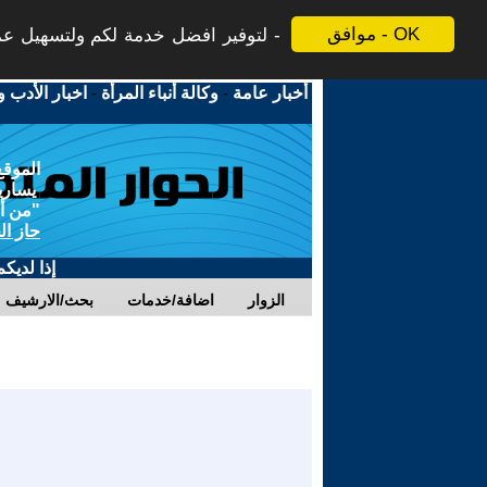
موافق - OK
لتوفير افضل خدمة لكم ولتسهيل عملي
أخبار عامة
-
وكالة أنباء المرأة
-
اخبار الأدب و
الموقع
يسارية
"من أج
حاز ال
إذا لديك
الزوار
اضافة/خدمات
بحث/الارشيف