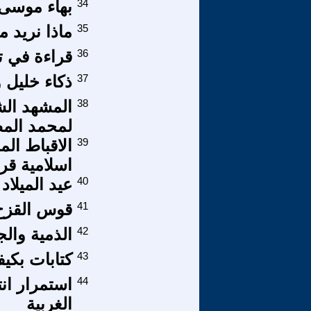
34
بهاء موسى, ال
35
ماذا نريد م
36
قراءة في ت
37
ذكاء خليل و
38
لمحمد الم
39
الاقباط ال
اسلامية قرا
40
عيد الميلاد 
41
قوس القزح
42
الذمية والج
43
كتابات بكي
44
استمرار ان
الغربية