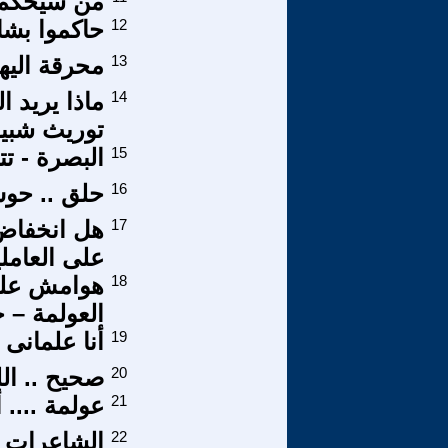
من سيحكم 
12
حاكموا بشا
13
محرقة اليه
14
ماذا يريد 
توريث شبيه
15
البصرة - تت
16
حلق .. حو
17
هل انخفاض 
على العامل
18
هوامش على 
العولمة – ح
19
أنا علمانى
20
صحيح .. الل
21
عولمة .... 
22
الشاعرات ا