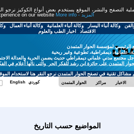
ة التصفح والنشر، الموقع يستخدم بعض أنواع الكوكيز نرجو النق
More info - المزيد
experience on our website
الفن
-
وكالة أنباء اليسار
-
وكالة أنباء العلمانية
-
وكالة أنباء العمال
-
وكا
الاقتصاد
-
اخبار الطب والعلوم
 الرئيسي لمؤسسة الحوار المتمدن
، علمانية، ديمقراطية، تطوعية وغير ربحية
ل مجتمع مدني علماني ديمقراطي حديث يضمن الحرية والعدالة الاجتم
حوار المتمدن على جائزة ابن رشد للفكر الحر والتى نالها أعلام في الفك
م مشاكل تقنية في تصفح الحوار المتمدن نرجو النقر هنا لاستخدام الموقع
كوردي
English
الاخبار
مراكز
الحوار المتمدن
المواضيع حسب التاريخ