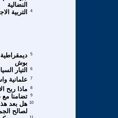
النضالية
4
التربية الا
5
ديمقراطية 
بوش
6
التيار السي
7
علمانية واس
8
ماذا ربح ال
9
تضامنا مع ض
10
هل بعد هذه
لصالح الجما
11