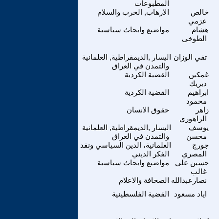
المطبوعات
خالص
الارهاب, الحرب والسلام
عزمي
هشام
مواضيع وابحاث سياسية
الطوخى
تقي الوزان
اليسار ,الديمقراطية, العلمانية
والتمدن في العراق
غمكين
القضية الكردية
ديريك
ابراهيم
القضية الكردية
محمود
زاهر
حقوق الانسان
الزاهوري
يوسف
اليسار ,الديمقراطية, العلمانية
محسن
والتمدن في العراق
جورج
العلمانية، الدين السياسي ونقد
المصري
الفكر الديني
حسين علي
مواضيع وابحاث سياسية
غالب
نصارعبدالله
الصحافة والاعلام
اياد مسعود
القضية الفلسطينية