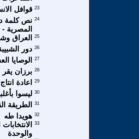
23
قوافل الان
24
نص كلمة د 
المصرية - 
25
العراق وش
26
دور الشبيب
27
الوصايا الع
28
برزان يقر 
29
اعادة انتاج
30
ليسوا بأغل
31
الطريقة ال
32
هويدا طه
33
الانتخابات 
والوحدة