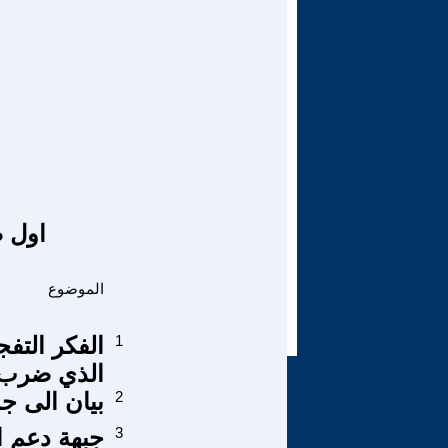
اول ص
الموضوع
1
الفكر التف
الذي ضرب ا
2
بيان الى جم
3
جبهة دعم ا