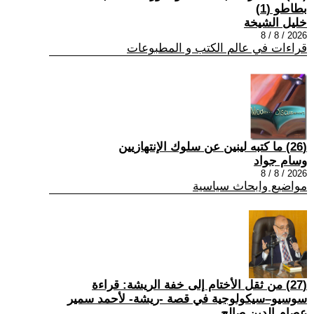
بطاطو (1)
خليل الشيخة
2026 / 8 / 8
قراءات في عالم الكتب و المطبوعات
(26) ما كتبه لينين عن سلوك الإنتهازيين
وسام جواد
2026 / 8 / 8
مواضيع وابحاث سياسية
(27) من ثقل الأختام إلى خفة الريشة: قراءة
سوسيو–سيكولوجية في قصة -ريشة- لأحمد سمير
عصام الدين صالح