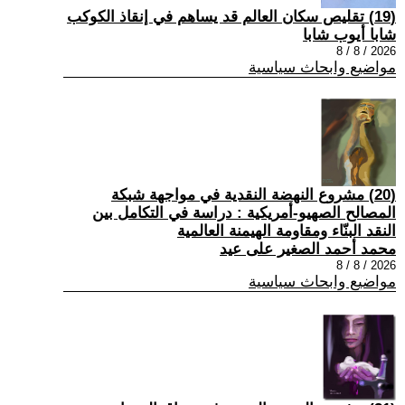
(19) تقليص سكان العالم قد يساهم في إنقاذ الكوكب
شابا أيوب شابا
2026 / 8 / 8
مواضيع وابحاث سياسية
(20) مشروع النهضة النقدية في مواجهة شبكة
المصالح الصهيو-أمريكية : دراسة في التكامل بين
النقد البنّاء ومقاومة الهيمنة العالمية
محمد أحمد الصغير على عيد
2026 / 8 / 8
مواضيع وابحاث سياسية