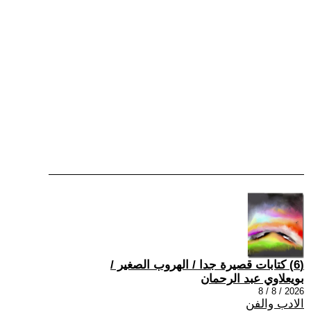
(6) كتابات قصيرة جدا / الهروب الصغير /
بويعلاوي عبد الرحمان
2026 / 8 / 8
الادب والفن