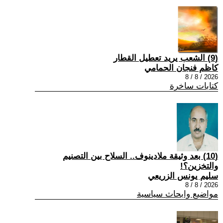
(9) الشعب يريد تعطيل القطار
كاظم فنجان الحمامي
2026 / 8 / 8
كتابات ساخرة
(10) بعد وثيقة ملادينوف.. السلاح بين التصنيم
والتخزين؟!
سليم يونس الزريعي
2026 / 8 / 8
مواضيع وابحاث سياسية