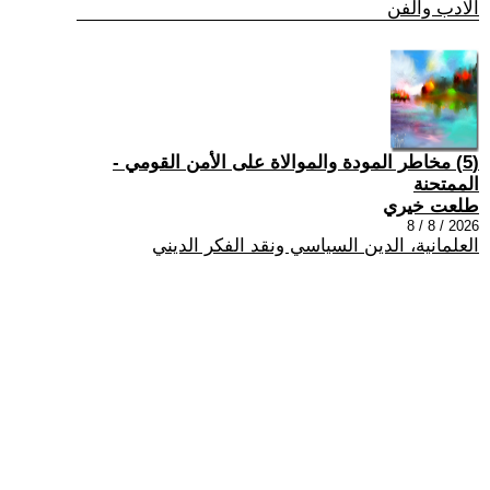
الادب والفن
(5) مخاطر المودة والموالاة على الأمن القومي -
الممتحنة
طلعت خيري
2026 / 8 / 8
العلمانية، الدين السياسي ونقد الفكر الديني