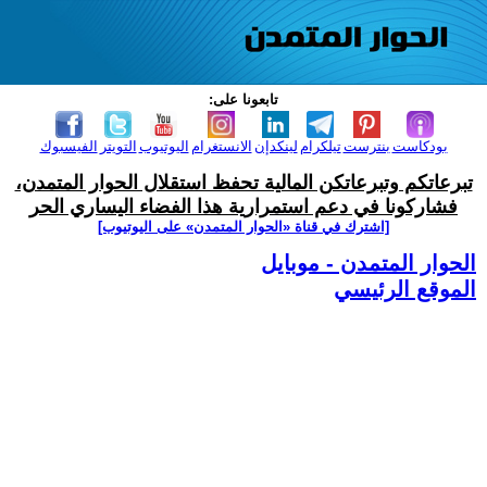
تابعونا على:
بودكاست
بنترست
تيلكرام
لينكدإن
الانستغرام
اليوتيوب
التويتر
الفيسبوك
تبرعاتكم وتبرعاتكن المالية تحفظ استقلال الحوار المتمدن،
فشاركونا في دعم استمرارية هذا الفضاء اليساري الحر
[اشترك في قناة ‫«الحوار المتمدن» على اليوتيوب]
الحوار المتمدن - موبايل
الموقع الرئيسي