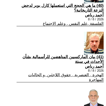
(40) ما هي الحجج التي استعملها كارل بوبر لدحض
النزعة التاريخانية؟
أحمد رباص
2026 / 8 / 8
الفلسفة ,علم النفس , وعلم الاجتماع
(41) بيان الماركسيين المناهضين للرأسمالية بشأن
الأحداث في سبتة
أحمد رباص
2026 / 8 / 8
الهجرة , العنصرية , حقوق اللاجئين ,و الجاليات
المهاجرة