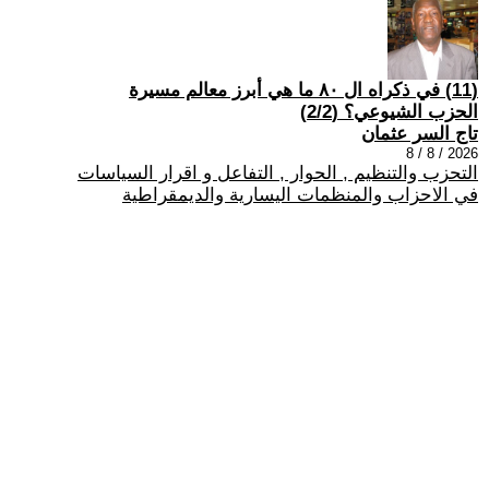
(11) في ذكراه ال ٨٠ ما هي أبرز معالم مسيرة
الحزب الشيوعي؟ (2/2)
تاج السر عثمان
2026 / 8 / 8
التحزب والتنظيم , الحوار , التفاعل و اقرار السياسات
في الاحزاب والمنظمات اليسارية والديمقراطية