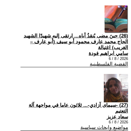
(26) حينَ مضى يُنقذُ أباه... ارتقى إليه شهيدًا الشهيد
الحاج محمد عارف محمود أبو سيف (أبو عارف –
الغريب) اغتيالة
سامي ابراهيم فودة
2026 / 8 / 6
القضية الفلسطينية
(27) -سيمای آزادي-... ثلاثون عاما في مواجهة آلة
التعتيم
سعاد عزيز
2026 / 8 / 6
مواضيع وابحاث سياسية