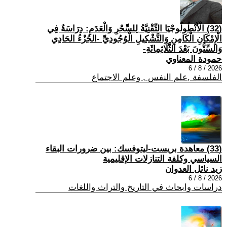
(32) الْأَنْطُولُوجْيَا التِّقْنِيَّةُ لِلسِّحْرِ وَالْعَدَمِ: دِرَاسَةٌ فِي
الْإِمْكَانِ الْكَامِنِ وَالتَّشْكِيلِ الْوُجُودِيِّ -الجُزْءُ الحَادِي
وَالسِّتُّونَ بَعْدَ الثَّلَاثِمِائَةِ-
حمودة المعناوي
2026 / 8 / 6
الفلسفة ,علم النفس , وعلم الاجتماع
(33) معاهدة بريست-ليتوفسك: بين ضرورات البقاء
السياسي وكلفة التنازلات الإقليمية
زيد نائل العدوان
2026 / 8 / 6
دراسات وابحاث في التاريخ والتراث واللغات