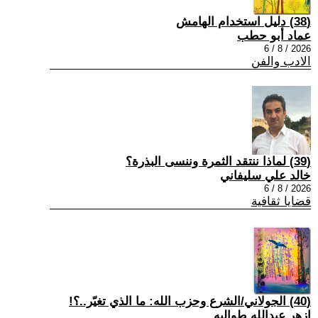
(38) دليل استخدام الهامش
عماد أبو حطب
2026 / 8 / 6
الادب والفن
(39) لماذا ننتقد الثمرة وننسى البذرة؟
خالد علي سليفاني
2026 / 8 / 6
قضايا ثقافية
(40) الجولاني/الشرع وحزب الله: ما الذي تغيّر..؟!
ازهر عبدالله طوالبه