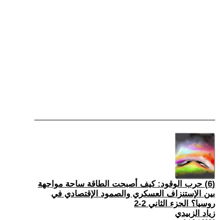
(6) حرب الوقود: كيف أصبحت الطاقة ساحة مواجهة
بين الإستنزاف العسكري والصمود الإقتصادي في
روسيا؟ الجزء الثاني 2-2
زياد الزبيدي