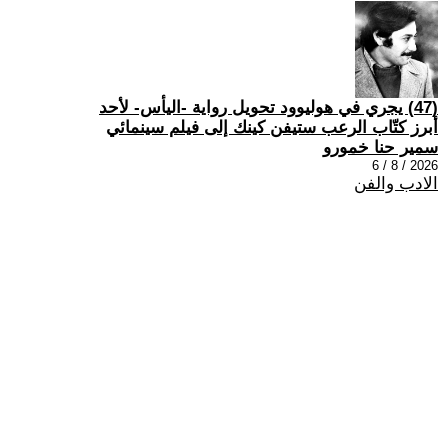
(47) يجري في هوليوود تحويل رواية -اليأس- لأحد
أبرز كتّاب الرعب ستيفن كينك إلى فيلم سينمائي
سمير حنا خمورو
2026 / 8 / 6
الادب والفن