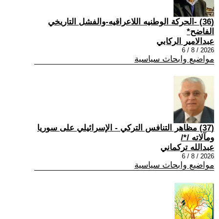
(36) -الحركة الوطنيه اللاعراقيه-والفشل التاريخي
الفاضح*
عبدالامير الركابي
2026 / 8 / 6
مواضيع وابحاث سياسية
(37) مظاهر التنافس التركي - الإسرائيلي على سوريا
ومآلاته /*/
عبدالله تركماني
2026 / 8 / 6
مواضيع وابحاث سياسية