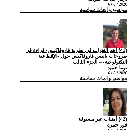
2026 / 8 / 6
مواضيع وابحاث سياسية
(41) أهم الثغرات في نظرية فاروفاكيس- قراءة في
طروحات يانيس فاروفاكيس حول -الإقطاعية
التكنولوجية- – الجزء الثالث
توما حميد
2026 / 8 / 6
مواضيع وابحاث سياسية
(42) أمنيات غير مسبوقة
فوز حمزة