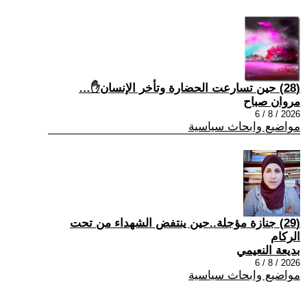
(28) حين تسارعت الحضارة وتأخر الإنسان✋…
مروان صباح
2026 / 8 / 6
مواضيع وابحاث سياسية
(29) جنازة مؤجلة..حين ينتفض الشهداء من تحت
الركام
بديعة النعيمي
2026 / 8 / 6
مواضيع وابحاث سياسية