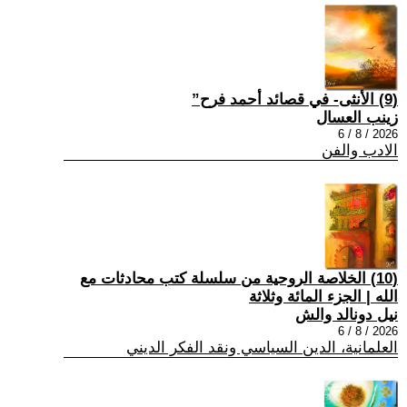
(9) الأنثى- في قصائد أحمد فرح”
زينب العسال
2026 / 8 / 6
الادب والفن
(10) الخلاصة الروحية من سلسلة كتب محادثات مع
الله | الجزء المائة وثلاثة
نيل دونالد والش
2026 / 8 / 6
العلمانية، الدين السياسي ونقد الفكر الديني