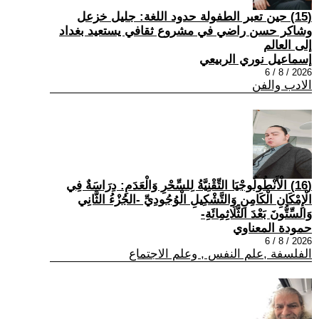
(15) حين تعبر الطفولة حدود اللغة: جليل خزعل
وشاكر حسن راضي في مشروع ثقافي يستعيد بغداد
إلى العالم
إسماعيل نوري الربيعي
2026 / 8 / 6
الادب والفن
(16) الْأَنْطُولُوجْيَا التِّقْنِيَّةُ لِلسِّحْرِ وَالْعَدَمِ: دِرَاسَةٌ فِي
الْإِمْكَانِ الْكَامِنِ وَالتَّشْكِيلِ الْوُجُودِيِّ -الجُزْءُ الثَّانِي
وَالسِّتُّونَ بَعْدَ الثَّلَاثِمِائَةِ-
حمودة المعناوي
2026 / 8 / 6
الفلسفة ,علم النفس , وعلم الاجتماع