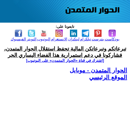
تابعونا على:
بودكاست
بنترست
تيلكرام
لينكدإن
الانستغرام
اليوتيوب
التويتر
الفيسبوك
تبرعاتكم وتبرعاتكن المالية تحفظ استقلال الحوار المتمدن،
فشاركونا في دعم استمرارية هذا الفضاء اليساري الحر
[اشترك في قناة ‫«الحوار المتمدن» على اليوتيوب]
الحوار المتمدن - موبايل
الموقع الرئيسي