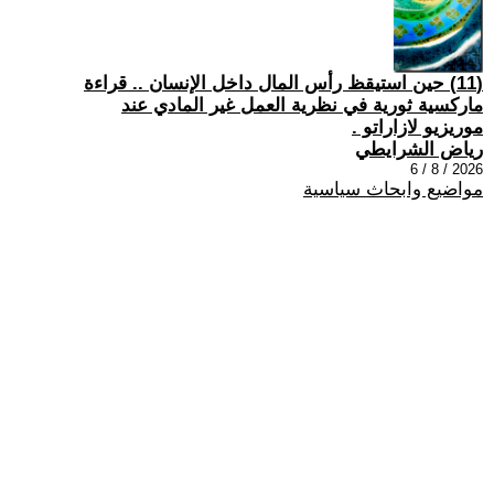
(11) حين استيقظ رأس المال داخل الإنسان .. قراءة
ماركسية ثورية في نظرية العمل غير المادي عند
موريزيو لازاراتو .
رياض الشرايطي
2026 / 8 / 6
مواضيع وابحاث سياسية