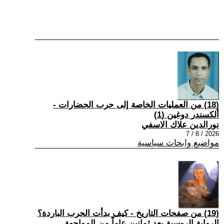
(18) من العمليات الخاصة إلى حرب الحضارات -
ألكسندر دوغين (1)
نورالدين علاك الاسفي
2026 / 8 / 7
مواضيع وابحاث سياسية
(19) من صفحات التاريخ - كيف بدأت الحرب الباردة؟
الرواية الروسية بعد ثمانين عاماً من المواجهة