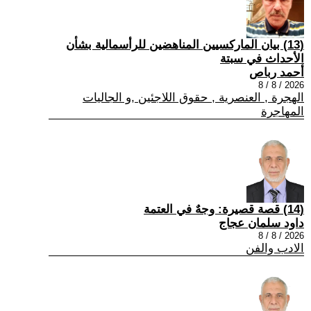
(13) بيان الماركسيين المناهضين للرأسمالية بشأن
الأحداث في سبتة
أحمد رباص
2026 / 8 / 8
الهجرة , العنصرية , حقوق اللاجئين ,و الجاليات
المهاجرة
(14) قصة قصيرة: وجهٌ في العتمة
داود سلمان عجاج
2026 / 8 / 8
الادب والفن