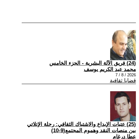
(24) فريق الآلة البشرية - الجزء الخامس
محمد عبد الكريم يوسف
2026 / 8 / 7
قضايا ثقافية
(25) عتبات الإبداع والاشتباك الثقافي: رحلة الإتلاتي
بين منصات النقد وهموم المجتمع(9-10)
عطا درغام