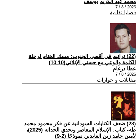
محمد عبد الكريم يوسف
2026 / 8 / 7
قضايا ثقافية
(22) ترانيم في أقصى الجنوب: مسك الختام لرحلة
الكلمة والوعي مع حسني الإتلاتي(10-10)
عطا درغام
2026 / 8 / 7
مقابلات و حوارات
(23) ضعف الكتابات السودانية عن فكر محمود محمد
طه- كتاب: الإسلام المعاصر وتحدي الحداثة (2025)،
لأمين حامد زين العابدين نموذجًا (2-9)