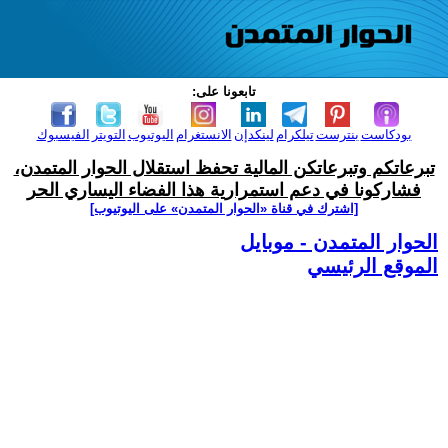
تابعونا على:
بودكاست
بنترست
تيلكرام
لينكدإن
الانستغرام
اليوتيوب
التويتر
الفيسبوك
تبرعاتكم وتبرعاتكن المالية تحفظ استقلال الحوار المتمدن،
فشاركونا في دعم استمرارية هذا الفضاء اليساري الحر
[اشترك في قناة ‫«الحوار المتمدن» على اليوتيوب]
الحوار المتمدن - موبايل
الموقع الرئيسي