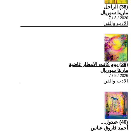
(38) الراحل
مارينا سوريال
2026 / 8 / 7
الادب والفن
(39) يوم كانت الامطار غاضبة
مارينا سوريال
2026 / 8 / 7
الادب والفن
(40) عبدول...
أحمد فاروق عباس