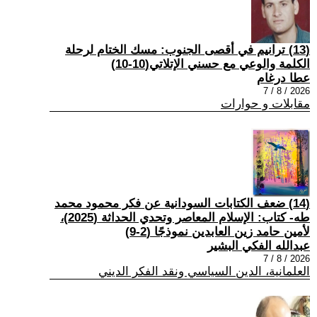
(13) ترانيم في أقصى الجنوب: مسك الختام لرحلة
الكلمة والوعي مع حسني الإتلاتي(10-10)
عطا درغام
2026 / 8 / 7
مقابلات و حوارات
(14) ضعف الكتابات السودانية عن فكر محمود محمد
طه- كتاب: الإسلام المعاصر وتحدي الحداثة (2025)،
لأمين حامد زين العابدين نموذجًا (2-9)
عبدالله الفكي البشير
2026 / 8 / 7
العلمانية، الدين السياسي ونقد الفكر الديني