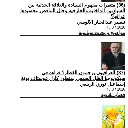
(36) متغيرات مفهوم السيادة والعلاقة الجدلية بين
السيادتين الداخلية والخارجية وحال التناقض بتجسيدها
عراقياً؟
تيسير عبدالجبار الآلوسي
2026 / 8 / 7
مواضيع وابحاث سياسية
(37) العراقيون يرجمون القطار؟ قراءة في
سيكولوجيا الظل الجمعي بمنظور كارل غوستاف يونغ
إسماعيل نوري الربيعي
2026 / 8 / 7
قضايا ثقافية