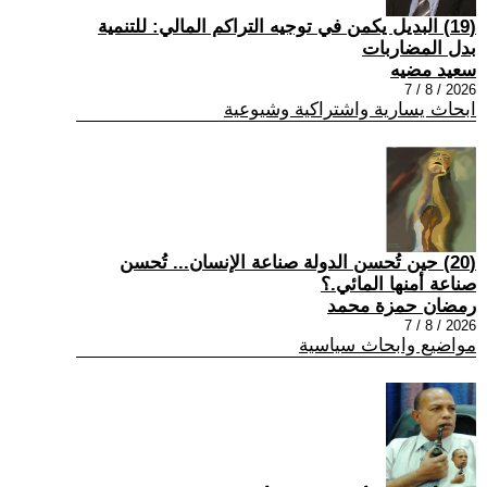
(19) البديل يكمن في توجيه التراكم المالي: للتنمية
بدل المضاربات
سعيد مضيه
2026 / 8 / 7
ابحاث يسارية واشتراكية وشيوعية
(20) حين تُحسن الدولة صناعة الإنسان... تُحسن
صناعة أمنها المائي.؟
رمضان حمزة محمد
2026 / 8 / 7
مواضيع وابحاث سياسية