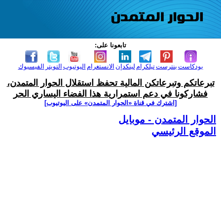
تابعونا على:
بودكاست
بنترست
تيلكرام
لينكدإن
الانستغرام
اليوتيوب
التويتر
الفيسبوك
تبرعاتكم وتبرعاتكن المالية تحفظ استقلال الحوار المتمدن،
فشاركونا في دعم استمرارية هذا الفضاء اليساري الحر
[اشترك في قناة ‫«الحوار المتمدن» على اليوتيوب]
الحوار المتمدن - موبايل
الموقع الرئيسي