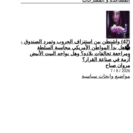
(47) واشنطن بين استنزاف الحروب وتمرد الصندوق -
🗳هل بدأ المواطن الأمريكي محاسبة السلطة
ومراجعة تحالفات بلاده؟ وهل يواجه البيت الأبيض
أزمة في صناعة القرار؟
مروان صباح
2026 / 8 / 7
مواضيع وابحاث سياسية