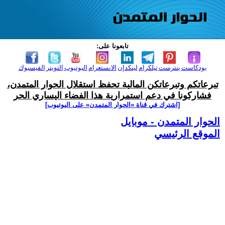
تابعونا على:
بودكاست
بنترست
تيلكرام
لينكدإن
الانستغرام
اليوتيوب
التويتر
الفيسبوك
تبرعاتكم وتبرعاتكن المالية تحفظ استقلال الحوار المتمدن،
فشاركونا في دعم استمرارية هذا الفضاء اليساري الحر
[اشترك في قناة ‫«الحوار المتمدن» على اليوتيوب]
الحوار المتمدن - موبايل
الموقع الرئيسي