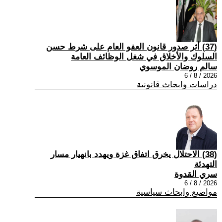
(37) أثر صدور قانون العفو العام على شرط حسن
السلوك والأخلاق في شغل الوظائف العامة
سالم روضان الموسوي
2026 / 8 / 6
دراسات وابحاث قانونية
(38) الاحتلال يخرق اتفاق غزة ويهدد بانهيار مسار
التهدئة
سري القدوة
2026 / 8 / 6
مواضيع وابحاث سياسية