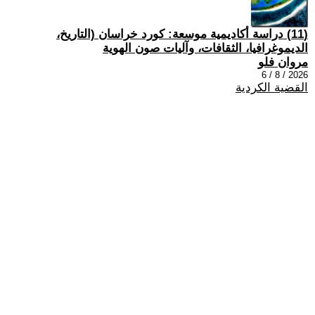
(11) دراسة أكاديمية موسعة: كورد خراسان (التاريخ،
الديموغرافيا، الثقافات، وآليات صون الهوية
مروان فلو
2026 / 8 / 6
القضية الكردية