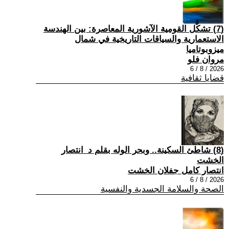
(7) تشكُّل القومية الآشورية المعاصرة: بين الهندسة
الاستعمارية والسياقات التاريخية في شمال
ميزوبوتاميا
مروان فلو
2026 / 8 / 6
قضايا ثقافية
(8) شاطئ السكينة.. وبحر الوله بقلم د_انتصار
الخشت
انتصار كامل جفلان الخشت
2026 / 8 / 6
الصحة والسلامة الجسدية والنفسية