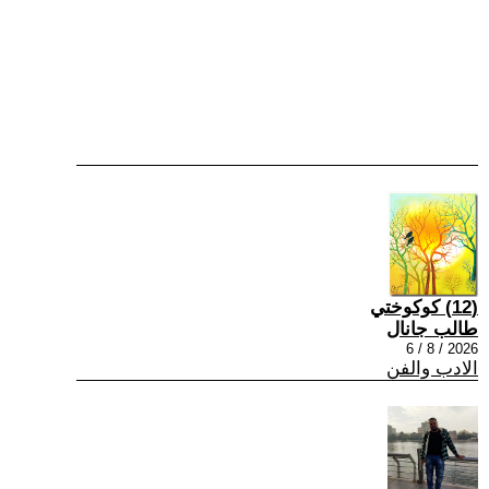
(12) كوكوختي
طالب جانال
2026 / 8 / 6
الادب والفن