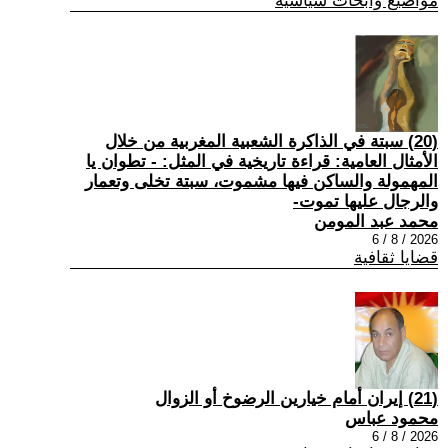
مواضيع وابحاث سياسية
(20) سبتة في الذاكرة الشعبية المغربية من خلال
الأمثال العامية: قراءة تاريخية في المثل: - تطوان يا
المهمولة والساكن فيها مشموت، سبتة تخلى وتعمار
والرجال عليها تموت-
محمد عبد المومن
2026 / 8 / 6
قضايا ثقافية
(21) إيران أمام خيارين الرضوخ أو الزوال
محمود عباس
2026 / 8 / 6