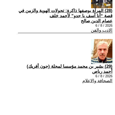
(28) المرآة بوصفها ذاكرة: تحولات الهوية والزمن في
قصة “أنا آسف يا جدو” لأحمد خلف
عصام الدين صالح
2026 / 8 / 6
الادب والفن
(29) بشير بن محمد مؤسسا لمجلة (جون أفريك)
أحمد رباص
2026 / 8 / 6
الصحافة والاعلام