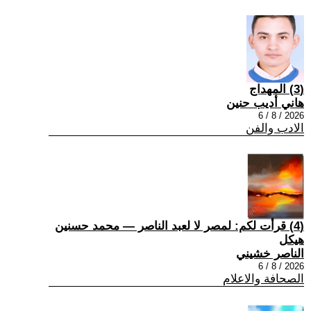
(3) المهداج
هاني أديب حنين
2026 / 8 / 6
الادب والفن
(4) قرأت لكم: لمصر لا لعبد الناصر — محمد حسنين
هيكل
الناصر خشيني
2026 / 8 / 6
الصحافة والاعلام