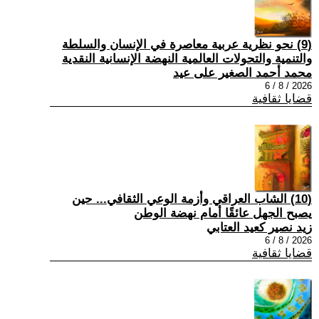
(9) نحو نظرية عربية معاصرة في الإنسان والسلطة
والتنمية والتحولات العالمية النهضة الإنسانية النقدية
محمد أحمد الصغير على عيد
2026 / 8 / 6
قضايا ثقافية
(10) الشاب العراقي وأزمة الوعي الثقافي... حين
يصبح الجهل عائقًا أمام نهضة الوطن
زيد نصير كعيد العتابي
2026 / 8 / 6
قضايا ثقافية