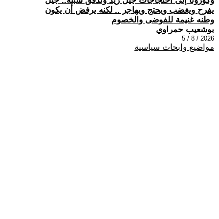
وكورونا إلى احتجاجات جيل زيد وتدفق سبتة.. جيل
يفرح ويغضب ويحتج ويهاجر .. لكنه يرفض أن يكون
وطنه غنيمة للفوضى والخصوم
بوشعيب حمراوي
2026 / 8 / 5
مواضيع وابحاث سياسية