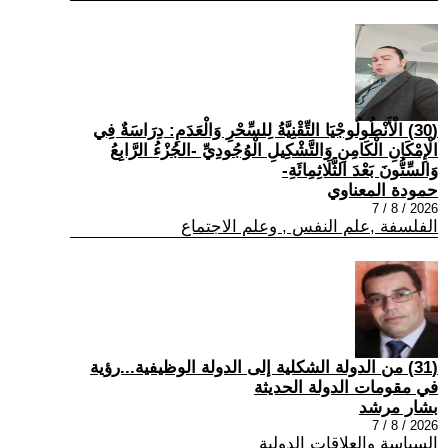
(30) الْأَنْطُولُوجْيَا التِّقْنِيَّةُ لِلسِّحْرِ وَالْعَدَمِ: دِرَاسَةٌ فِي
الْإِمْكَانِ الْكَامِنِ وَالتَّشْكِيلِ الْوُجُودِيِّ -الجُزْءُ الرَّابِعُ
وَالسِّتُّونَ بَعْدَ الثَّلَاثِمِائَةِ-
حمودة المعناوي
2026 / 8 / 7
الفلسفة ,علم النفس , وعلم الاجتماع
(31) من الدولة الشكلية إلى الدولة الوظيفية...رؤية
في مقومات الدولة الحديثة
بشار مرشد
2026 / 8 / 7
السياسة والعلاقات الدولية