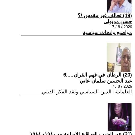
(19) تحالف غير مقدس !؟
حسن مدبولى
2026 / 8 / 7
مواضيع وابحاث سياسية
(20) الرطان في فهم القران.....6
عبد الحسين سلمان عاتي
2026 / 8 / 7
العلمانية، الدين السياسي ونقد الفكر الديني
(21) عن الحرب العراقية الايرانية بين١٩٨٠و ١٩٨٨