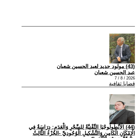
(43) مولود جديد لعبد الحسين شعبان
عبد الحسين شعبان
2026 / 8 / 7
قضايا ثقافية
(44) الْأَنْطُولُوجْيَا التِّقْنِيَّةُ لِلسِّحْرِ وَالْعَدَمِ: دِرَاسَةٌ فِي
الْإِمْكَانِ الْكَامِنِ وَالتَّشْكِيلِ الْوُجُودِيِّ -الجُزْءُ الثَّالِثُ