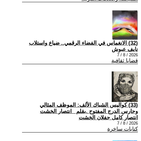
(32) الانغماس في الفضاء الرقمي.. ضياع واستلاب
نايف عبوش
2026 / 8 / 7
قضايا ثقافية
(33) كواليس الشباك الألف: الموظف المثالي
وحارس الدرج المفتوح .بقلم _انتصار الخشت
انتصار كامل جفلان الخشت
2026 / 8 / 7
كتابات ساخرة