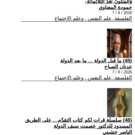
وَالسِّتُّونَ بَعْدَ الثَّلَاثِمِائَةِ-
حمودة المعناوي
2026 / 8 / 7
الفلسفة ,علم النفس , وعلم الاجتماع
(45) ما قبل الدولة ... ما بعد الدولة
عدنان الصباح
2026 / 8 / 7
الفلسفة ,علم النفس , وعلم الاجتماع
(46) سلسلة قرات لكم كتاب التقدّم… على الطريق
المسدود للدكتور عصمت سيف الدولة
الناصر خشيني