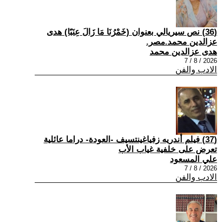
(36) نص سيريالي بعنوان (خَمْرُنَا مَا زَالَ عِنَبًا) هدى
عزالدين محمد.مصر.
هدى عزالدين محمد
2026 / 8 / 7
الادب والفن
(37) فيلم أندريه زفياغينتسيف -العودة- دراما عائلية
تعرض على خلفية غياب الأب
علي المسعود
2026 / 8 / 7
الادب والفن