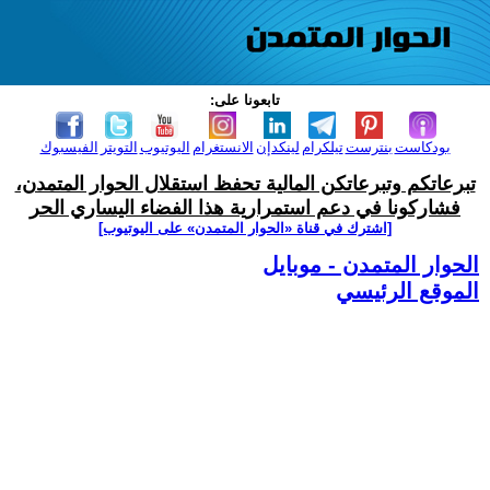
تابعونا على:
بودكاست
بنترست
تيلكرام
لينكدإن
الانستغرام
اليوتيوب
التويتر
الفيسبوك
تبرعاتكم وتبرعاتكن المالية تحفظ استقلال الحوار المتمدن،
فشاركونا في دعم استمرارية هذا الفضاء اليساري الحر
[اشترك في قناة ‫«الحوار المتمدن» على اليوتيوب]
الحوار المتمدن - موبايل
الموقع الرئيسي