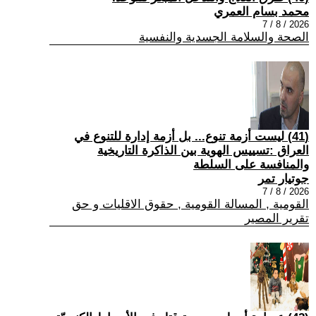
محمد بسام العمري
2026 / 8 / 7
الصحة والسلامة الجسدية والنفسية
(41) ليست أزمة تنوع... بل أزمة إدارة للتنوع في
العراق :تسييس الهوية بين الذاكرة التاريخية
والمنافسة على السلطة
جوتيار تمر
2026 / 8 / 7
القومية , المسالة القومية , حقوق الاقليات و حق
تقرير المصير