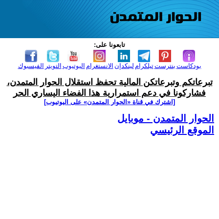
تابعونا على:
بودكاست
بنترست
تيلكرام
لينكدإن
الانستغرام
اليوتيوب
التويتر
الفيسبوك
تبرعاتكم وتبرعاتكن المالية تحفظ استقلال الحوار المتمدن،
فشاركونا في دعم استمرارية هذا الفضاء اليساري الحر
[اشترك في قناة ‫«الحوار المتمدن» على اليوتيوب]
الحوار المتمدن - موبايل
الموقع الرئيسي