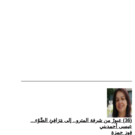
(36) عبورٌ من شرفة المترو.. إلى مَرَافِئِ الضَّوْء...
عيسى أحمديني
فوز حمزة