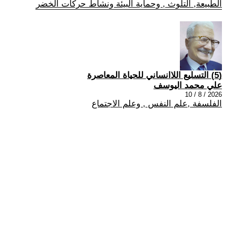
الطبيعة, التلوث , وحماية البيئة ونشاط حركات الخضر
(5) التسليع اللاانساني للحياة المعاصرة
علي محمد اليوسف
2026 / 8 / 10
الفلسفة ,علم النفس , وعلم الاجتماع