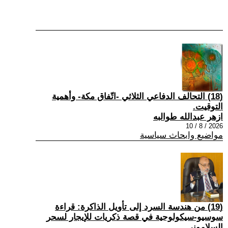
(18) التحالف الدفاعي الثلاثي -اتّفاق مكة- وأهمية
التوقيت.
ازهر عبدالله طوالبه
2026 / 8 / 10
مواضيع وابحاث سياسية
(19) من هندسة السرد إلى تأويل الذاكرة: قراءة
سوسيو-سيكولوجية في قصة ذكريات للإيجار لسحر
السلاموني