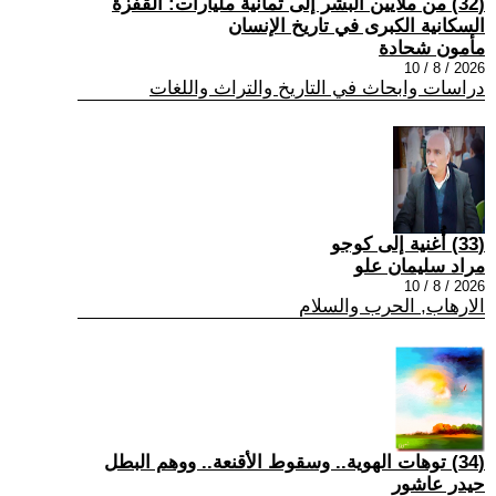
(32) من ملايين البشر إلى ثمانية مليارات: القفزة
السكانية الكبرى في تاريخ الإنسان
مأمون شحادة
2026 / 8 / 10
دراسات وابحاث في التاريخ والتراث واللغات
(33) أُغنية إلى كوجو
مراد سليمان علو
2026 / 8 / 10
الارهاب, الحرب والسلام
(34) توهات الهوية.. وسقوط الأقنعة.. ووهم البطل
حيدر عاشور