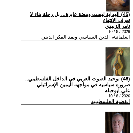
(45) الهداية ليست ومضة عابرة... بل رحلة بناء لا
تعرف الانتهاء
ثامر الزبيدي
2026 / 8 / 10
العلمانية، الدين السياسي ونقد الفكر الديني
(46) توحيد الصوت العربي في الداخل الفلسطيني..
ضرورة سياسية في مواجهة اليمين الإسرائيلي
علي ابوحبله
2026 / 8 / 10
القضية الفلسطينية