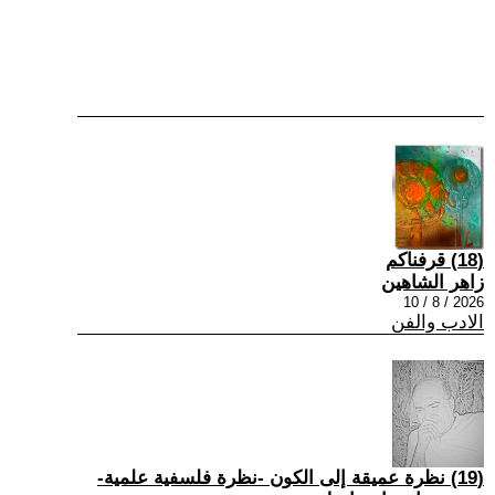
(18) قرفناكم
زاهر الشاهين
2026 / 8 / 10
الادب والفن
(19) نظرة عميقة إلى الكون -نظرة فلسفية علمية-