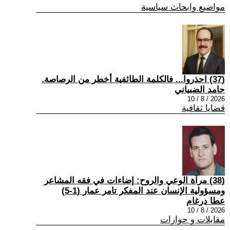
مواضيع وابحاث سياسية
(37) احذروا... فالكلمة الطائفية أخطر من الرصاصة.
حامد الضبياني
2026 / 8 / 10
قضايا ثقافية
(38) مرآة الوعي والروح: إضاءات في فقه المشاعر
ومسؤولية الإنسان عند المفكر تامر عمار (1-5)
عطا درغام
2026 / 8 / 10
مقابلات و حوارات