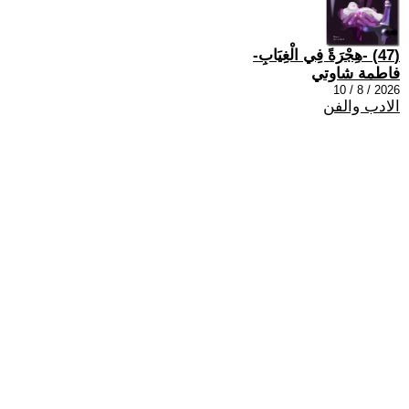
(47) -هِجْرَةً فِي الْغِيَابِ-
فاطمة شاوتي
2026 / 8 / 10
الادب والفن