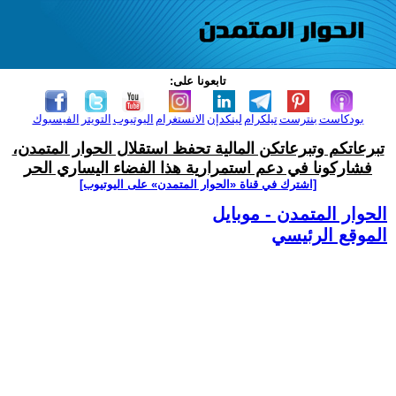
تابعونا على:
بودكاست
بنترست
تيلكرام
لينكدإن
الانستغرام
اليوتيوب
التويتر
الفيسبوك
تبرعاتكم وتبرعاتكن المالية تحفظ استقلال الحوار المتمدن،
فشاركونا في دعم استمرارية هذا الفضاء اليساري الحر
[اشترك في قناة ‫«الحوار المتمدن» على اليوتيوب]
الحوار المتمدن - موبايل
الموقع الرئيسي