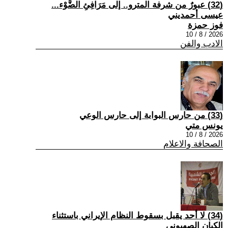
(32) عبورٌ من شرفة المترو.. إلى مَرَافِئِ الضَّوْء...
عيسى أحمديني
فوز حمزة
2026 / 8 / 10
الادب والفن
(33) من حارس البوابة إلى حارس الوعي
يونس متي
2026 / 8 / 10
الصحافة والاعلام
(34) لا أحد يقبل بسقوط النظام الإيراني باستثناء
الكيان الصهيوني