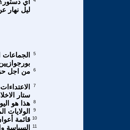
4
أي دستور؟!
ليل نهار ع
5
الجماعات ال
بورجوازيين 
6
من اجل حزب
7
ستار الاخلا
8
هذا هو اليو
9
الولايات ال
10
قائمة أعوان
11
السياسة وا