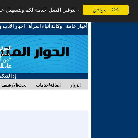
موافق - OK
لتوفير افضل خدمة لكم ولتسهيل عملي
أخبار عامة
-
وكالة أنباء المرأة
-
اخبار الأدب و
الموقع
يسارية
"من أج
حاز ال
إذا لديك
الزوار
اضافة/خدمات
بحث/الارشيف