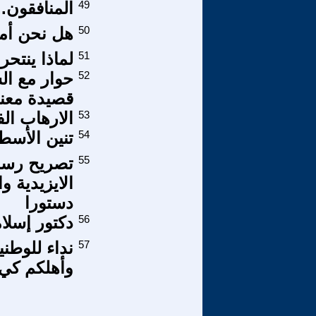
49
المنافقون.
50
هل نحن أما
51
لماذا ينتحر
52
حوار مع ال
قصيدة معنى 
53
الارهاب ال
54
تنين الأسطو
55
تصريح رسم
الايزيدية 
دستورا
56
دكتور إسلا
57
نداء للوطني
وأهلكم كي