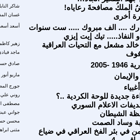
 الملكُ مصافحةَ رعاياه!
شاكر النا
مرة أخرى
غسان المف
رك .... الف مبروك ..... ست سنوات
أسعد أسعد
النفاذ..... تيك إيت إيزي
خالد مشعل مع التحيات العراقية
زهير كاظم
فوف
ماجد فياد
 -2005
صادق حسي
والإيمان
ماريو أنور
غبياء
جورج الم
ة جديدة للوحة الكردية ..؟
روني علي
ديفات الاعلام السوري
مصطفى اس
حظة الشيطان
جواني عبد
ة وساد الصمت
محسن حس
 في بئر الفخ العراقي في ضياع
مثنى ابراه
اقي _ 4