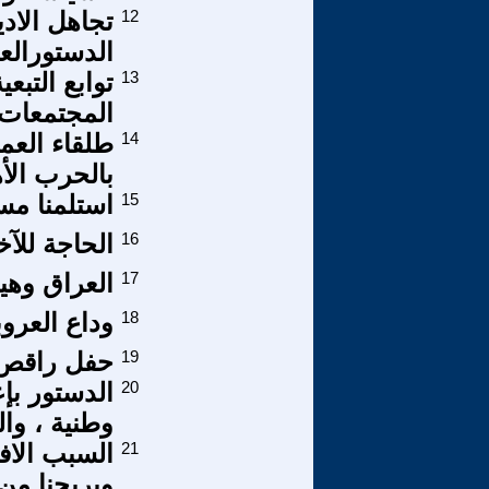
12
تجاهل الاد
الدستورالع
13
توابع التب
المجتمعات ا
14
طلقاء العمل
بالحرب الأه
15
استلمنا مسو
16
الحاجة للآخ
17
العراق وهي
18
وداع العروب
19
حفل راقص 
20
الدستور بإع
وطنية ، وا
21
السبب الاف
ويريحنا من 