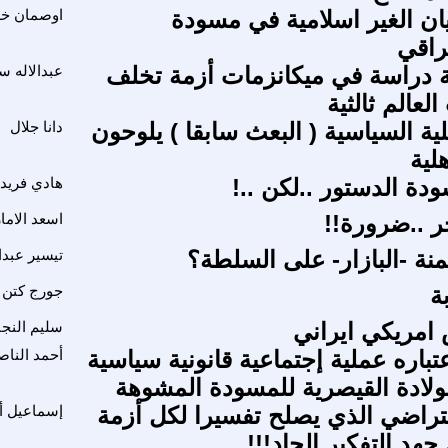
يان الغير اسلامية في مسودة
اوصمان خ
راقي
عية دراسة في ميكانزمات أزمة تخلف
عبدالاله 
لعالم ثالثية
ية السياسية ( البعث سابقا ) يلوحون
دانا جلال
لية
دة الدستور ..لكن ..!
هادي فريد 
ر ..ضرورة!!
اسعد الاما
منة -البازار- على السلطة؟
تيسير عبدا
ة
جورج كتن
امريكي ايراني
سليم النجا
تباره عملية إجتماعية قانونية سياسية
أحمد النا
لولادة القيصرية للمسودة المشوهة
تراضي الذي يصلح تفسيرا لكل أزمة
إسماعيل أ
جهد التفكير الجاد!!!