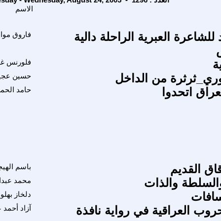
الاسم
للشاعرة العبرية الراحلة دالية
فاروق مو
ة
فلورنس غز
وري_ثرثرة من الداخل
حسين عج
عراق اتحدوا
حامد الحم
اق القديم
باسم الهي
لسلطة والذات
محمد عبدا
سافات
دلخاز بهلو
وب العراقية في رواية نافذة
آزاد أحمد 