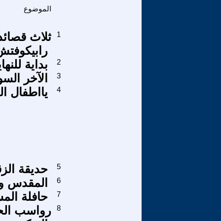
الموضوع
1
ثلاث قصائد 
رابيكوفتش
2
بداية للنهاي
3
الآخر الس
4
يااطفال ال
5
حديقة الزق
6
المقدس وا
7
حافلة الم
8
رواسب الحر