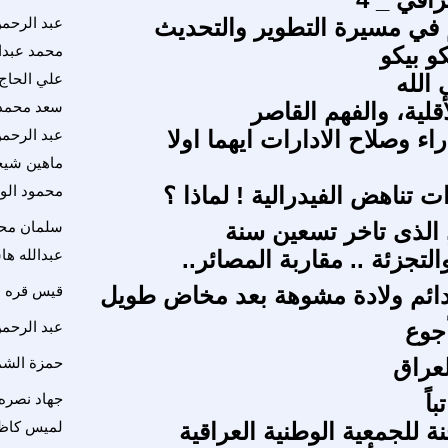
م في مسيرة التطوير والتحديث
عبد الرحم
و بيكو
محمد عبدا
 الله
علي الحاج
أقلية، والفهم القاصر
سعد محمد 
اء وصلاح الادارات ايهما اولا
عبد الرحم
ماهين شيخ
ت تناهض الفيدرالية ! لماذا ؟
محمود الو
, الذى تاخر تسعين سنة
سلمان محم
والتجزئة .. مقاربة المصائر..
عبدالله ه
دائم ولادة مشوهة بعد مخاض طويل
قيس قره د
أجوع
عبد الرحم
لعراق
حمزة الش
اً
جهاد نصره
 للجمعية الوطنية العراقية
لميس كاظ