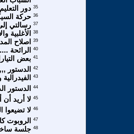
35
دور التعلي
36
حركة السيك
37
رسالتي إلى
38
الأغلبية وال
39
اصلاح المدر
40
الرائحة ....
41
بعض التيارا
42
الدستور ,,
43
الفيدرالية 
44
الدستور ال
45
لا أريد أن 
46
لا تضيعوا ا
47
الروبوت كاتب
48
جلسة ساخنة