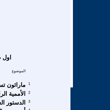
اول ص
الموضوع
1
ماراثون تس
2
الأممية الر
3
الدستور الع