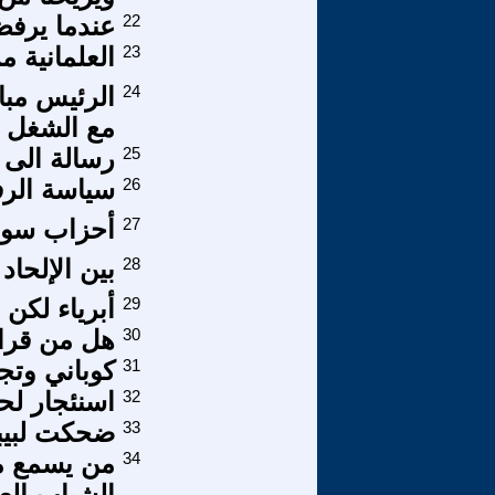
22
عندما يرفضُ
23
العلمانية 
24
الرئيس مبا
مع الشغل و 
25
رسالة الى 
26
سياسة الر
27
أحزاب سورية 1946
28
بين الإلحاد 
29
أبرياء لكن أ
30
هل من قراء
31
كوباني وتج
32
اسنئجار ل
33
ضحكت لبيب
34
من يسمع من
الشباب العر