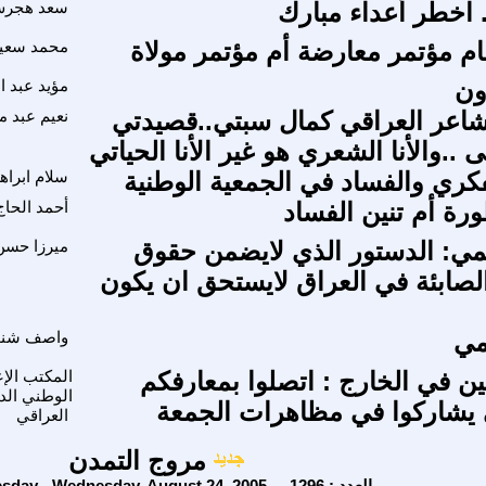
. اخطر أعداء مبارك
سعد هجر
م مؤتمر معارضة أم مؤتمر مولاة
محمد سعيد
ون
مؤيد عبد ا
شاعر العراقي كمال سبتي..قصيدتي
نعيم عبد م
..والأنا الشعري هو غير الأنا الحياتي
فكري والفساد في الجمعية الوطنية
سلام ابرا
رة أم تنين الفساد
أحمد الحا
ي: الدستور الذي لايضمن حقوق
ميرزا حسن
والصابئة في العراق لايستحق ان يكون
مي
واصف شن
ين في الخارج : اتصلوا بمعارفكم
المكتب الإع
الوطني الد
 يشاركوا في مظاهرات الجمعة
العراقي
مروج التمدن
Wednesday - Wednesday, August 24, 2005 - العدد : 1296