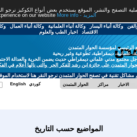
ة التصفح والنشر، الموقع يستخدم بعض أنواع الكوكيز نرجو النق
More info - المزيد
experience on our website
الفن
-
وكالة أنباء اليسار
-
وكالة أنباء العلمانية
-
وكالة أنباء العمال
-
وكا
الاقتصاد
-
اخبار الطب والعلوم
 الرئيسي لمؤسسة الحوار المتمدن
، علمانية، ديمقراطية، تطوعية وغير ربحية
ل مجتمع مدني علماني ديمقراطي حديث يضمن الحرية والعدالة الاجتم
حوار المتمدن على جائزة ابن رشد للفكر الحر والتى نالها أعلام في الفك
م مشاكل تقنية في تصفح الحوار المتمدن نرجو النقر هنا لاستخدام الموقع
كوردي
English
الاخبار
مراكز
الحوار المتمدن
المواضيع حسب التاريخ