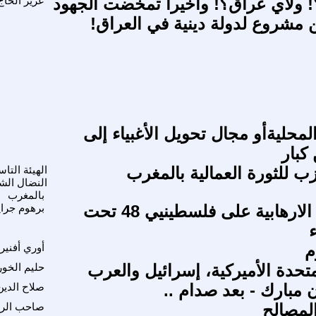
 ولأي عراق؟! وأخيرا تمخضت الجهود
عزيز الحاج
ن مشروع لدولة دينية في العراق!
محليةأو مجال تحويل الأغبياء إلى
كبار
 للثورة العمالية بالمغرب
الهيئة التا
النضال الش
بالمغرب
الاعتداءات الارهابية على فلسطينيي 48 تحت
برهوم جرا
ء
م
أوري أفنير
متحدة الأميركية، إسرائيل والعرب
حليم الخو
 مبارك - بعد صدام ..
صلاح الدي
لمصالح
صاحب الرب