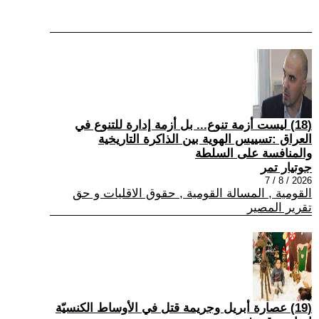
(18) ليست أزمة تنوع... بل أزمة إدارة للتنوع في
العراق :تسييس الهوية بين الذاكرة التاريخية
والمنافسة على السلطة
جوتيار تمر
2026 / 8 / 7
القومية , المسالة القومية , حقوق الاقليات و حق
تقرير المصير
(19) عصارة أبريل وجريمة قتل في الأوساط الكنسيّة