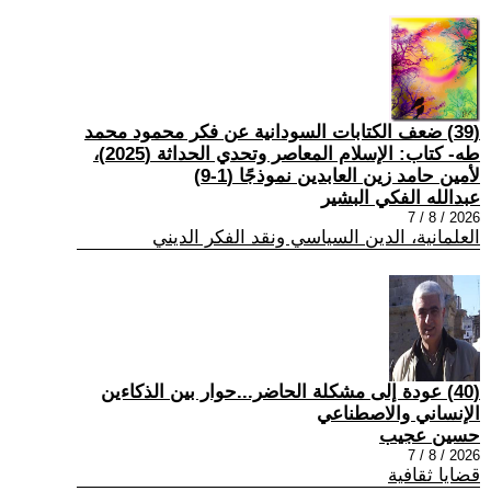
(39) ضعف الكتابات السودانية عن فكر محمود محمد
طه- كتاب: الإسلام المعاصر وتحدي الحداثة (2025)،
لأمين حامد زين العابدين نموذجًا (1-9)
عبدالله الفكي البشير
2026 / 8 / 7
العلمانية، الدين السياسي ونقد الفكر الديني
(40) عودة إلى مشكلة الحاضر...حوار بين الذكاءين
الإنساني والاصطناعي
حسين عجيب
2026 / 8 / 7
قضايا ثقافية