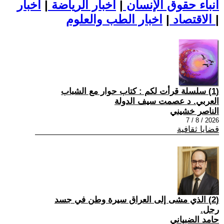
أنباء حقوق الإنسان
|
اخبار الرياضة
|
اخبار
|
اخبار الطب والعلوم
الاقتصاد
|
(1) سلسلة قرأت لكم : كتاب حوار مع الشباب
العربي. د عصمت سيف الدولة
الناصر خشيني
2026 / 8 / 7
قضايا ثقافية
(2) الذي مشى إلى العراق سيرة وطن في جسد
رجل.
حامد الضبياني