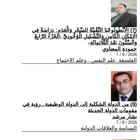
(7) الْأَنْطُولُوجْيَا التِّقْنِيَّةُ لِلسِّحْرِ وَالْعَدَمِ: دِرَاسَةٌ فِي
الْإِمْكَانِ الْكَامِنِ وَالتَّشْكِيلِ الْوُجُودِيِّ -الجُزْءُ الرَّابِعُ
وَالسِّتُّونَ بَعْدَ الثَّلَاثِمِائَةِ-
حمودة المعناوي
2026 / 8 / 7
الفلسفة ,علم النفس , وعلم الاجتماع
(8) من الدولة الشكلية إلى الدولة الوظيفية...رؤية في
مقومات الدولة الحديثة
بشار مرشد
2026 / 8 / 7
السياسة والعلاقات الدولية