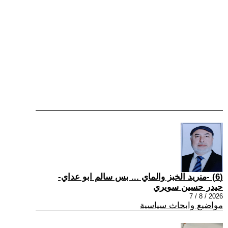
(6) -منريد الخبز والماي ... بس سالم ابو عداي-
حيدر حسين سويري
2026 / 8 / 7
مواضيع وابحاث سياسية