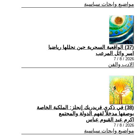
مواضيع وابحاث سياسية
(37) الواقعية السحرية حين نحللها رياضيا
امير وائل المرعب
2026 / 8 / 7
الادب والفن
(38) في ذكرى فريدريك إنجلز: الملكية الخاصة
بوصفها مدخلاً لفهم الدولة والمجتمع
اكرم عبد القيوم عباس
2026 / 8 / 7
مواضيع وابحاث سياسية