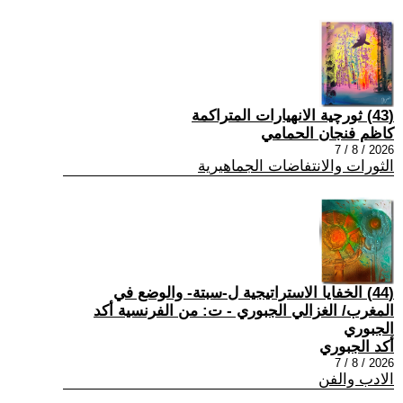
(43) ثورچية الانهيارات المتراكمة
كاظم فنجان الحمامي
2026 / 8 / 7
الثورات والانتفاضات الجماهيرية
(44) الخفايا الاستراتيجية ل-سبتة- والوضع في
المغرب/ الغزالي الجبوري - ت: من الفرنسية أكد
الجبوري
أكد الجبوري
2026 / 8 / 7
الادب والفن