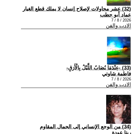
(32) عشر محاولات لإصلاح إنسان لا يملك قطع الغيار
عماد أبو حطب
2026 / 8 / 7
الادب والفن
(33) -عِنْدَمَا يُصَابُ اللَّيْلُ بِالْأَرَقِ-
فاطمة شاوتي
2026 / 8 / 7
الادب والفن
(34) من الوجع الإنساني إلى الجمال المقاوم
ريتا عودة