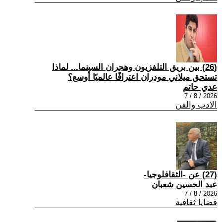
(26) بين بريق التلفزيون وهجران السينما... لماذا
تستحق ميلاني مودران اعترافًا عالميًا أوسع؟
عدي حاتم
2026 / 8 / 7
الادب والفن
(27) عن -الثقافلوجيا-
عبد الحسين شعبان
2026 / 8 / 7
قضايا ثقافية