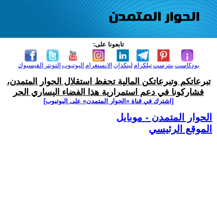
تابعونا على:
بودكاست
بنترست
تيلكرام
لينكدإن
الانستغرام
اليوتيوب
التويتر
الفيسبوك
تبرعاتكم وتبرعاتكن المالية تحفظ استقلال الحوار المتمدن،
فشاركونا في دعم استمرارية هذا الفضاء اليساري الحر
[اشترك في قناة ‫«الحوار المتمدن» على اليوتيوب]
الحوار المتمدن - موبايل
الموقع الرئيسي