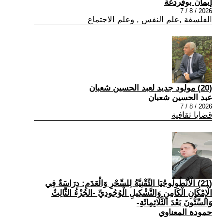
إيمان بوقردغة
2026 / 8 / 7
الفلسفة ,علم النفس , وعلم الاجتماع
(20) مولود جديد لعبد الحسين شعبان
عبد الحسين شعبان
2026 / 8 / 7
قضايا ثقافية
(21) الْأَنْطُولُوجْيَا التِّقْنِيَّةُ لِلسِّحْرِ وَالْعَدَمِ: دِرَاسَةٌ فِي
الْإِمْكَانِ الْكَامِنِ وَالتَّشْكِيلِ الْوُجُودِيِّ -الجُزْءُ الثَّالِثُ
وَالسِّتُّونَ بَعْدَ الثَّلَاثِمِائَةِ-
حمودة المعناوي