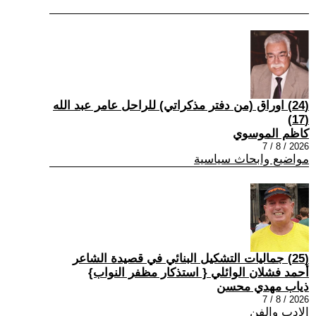
(24) اوراق (من دفتر مذكراتي) للراحل عامر عبد الله
(17)
كاظم الموسوي
2026 / 8 / 7
مواضيع وابحاث سياسية
(25) جماليات التشكيل البنائي في قصيدة الشاعر
أحمد فشلان الوائلي { استذكار مظفر النواب}
ذياب مهدي محسن
2026 / 8 / 7
الادب والفن