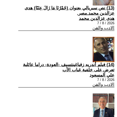
(13) نص سيريالي بعنوان (خَمْرُنَا مَا زَالَ عِنَبًا) هدى
عزالدين محمد.مصر.
هدى عزالدين محمد
2026 / 8 / 7
الادب والفن
(14) فيلم أندريه زفياغينتسيف -العودة- دراما عائلية
تعرض على خلفية غياب الأب
علي المسعود
2026 / 8 / 7
الادب والفن