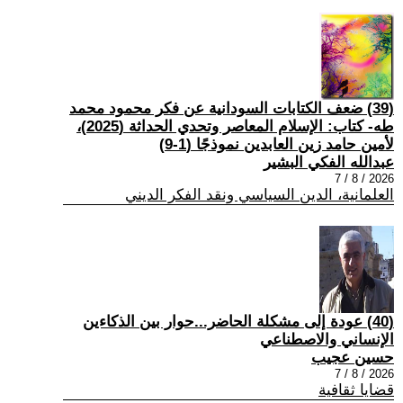
(39) ضعف الكتابات السودانية عن فكر محمود محمد
طه- كتاب: الإسلام المعاصر وتحدي الحداثة (2025)،
لأمين حامد زين العابدين نموذجًا (1-9)
عبدالله الفكي البشير
2026 / 8 / 7
العلمانية، الدين السياسي ونقد الفكر الديني
(40) عودة إلى مشكلة الحاضر...حوار بين الذكاءين
الإنساني والاصطناعي
حسين عجيب
2026 / 8 / 7
قضايا ثقافية