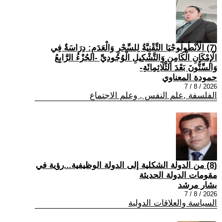
(7) الْأَنْطُولُوجْيَا التِّقْنِيَّةُ لِلسِّحْرِ وَالْعَدَمِ: دِرَاسَةٌ فِي
الْإِمْكَانِ الْكَامِنِ وَالتَّشْكِيلِ الْوُجُودِيِّ -الجُزْءُ الرَّابِعُ
وَالسِّتُّونَ بَعْدَ الثَّلَاثِمِائَةِ-
حمودة المعناوي
2026 / 8 / 7
الفلسفة ,علم النفس , وعلم الاجتماع
(8) من الدولة الشكلية إلى الدولة الوظيفية...رؤية في
مقومات الدولة الحديثة
بشار مرشد
2026 / 8 / 7
السياسة والعلاقات الدولية