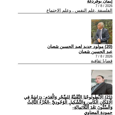
إيمان بوقردغة
2026 / 8 / 7
الفلسفة ,علم النفس , وعلم الاجتماع
(20) مولود جديد لعبد الحسين شعبان
عبد الحسين شعبان
2026 / 8 / 7
قضايا ثقافية
(21) الْأَنْطُولُوجْيَا التِّقْنِيَّةُ لِلسِّحْرِ وَالْعَدَمِ: دِرَاسَةٌ فِي
الْإِمْكَانِ الْكَامِنِ وَالتَّشْكِيلِ الْوُجُودِيِّ -الجُزْءُ الثَّالِثُ
وَالسِّتُّونَ بَعْدَ الثَّلَاثِمِائَةِ-
حمودة المعناوي