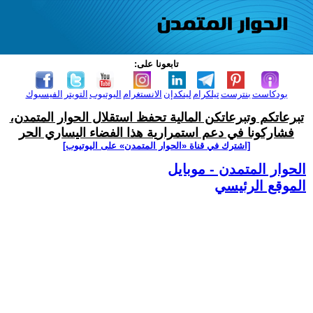
تابعونا على:
بودكاست
بنترست
تيلكرام
لينكدإن
الانستغرام
اليوتيوب
التويتر
الفيسبوك
تبرعاتكم وتبرعاتكن المالية تحفظ استقلال الحوار المتمدن،
فشاركونا في دعم استمرارية هذا الفضاء اليساري الحر
[اشترك في قناة ‫«الحوار المتمدن» على اليوتيوب]
الحوار المتمدن - موبايل
الموقع الرئيسي