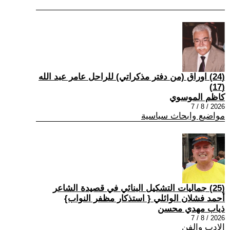
(24) اوراق (من دفتر مذكراتي) للراحل عامر عبد الله
(17)
كاظم الموسوي
2026 / 8 / 7
مواضيع وابحاث سياسية
(25) جماليات التشكيل البنائي في قصيدة الشاعر
أحمد فشلان الوائلي { استذكار مظفر النواب}
ذياب مهدي محسن
2026 / 8 / 7
الادب والفن