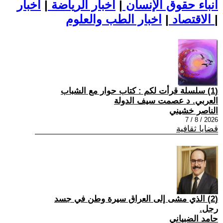
أنباء حقوق الإنسان
|
اخبار الرياضة
|
اخبار
|
اخبار الطب والعلوم
الاقتصاد
|
(1) سلسلة قرأت لكم : كتاب حوار مع الشباب
العربي. د عصمت سيف الدولة
الناصر خشيني
2026 / 8 / 7
قضايا ثقافية
(2) الذي مشى إلى العراق سيرة وطن في جسد
رجل.
حامد الضبياني