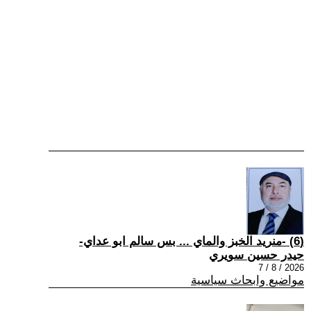
(6) -منريد الخبز والماي ... بس سالم ابو عداي-
حيدر حسين سويري
2026 / 8 / 7
مواضيع وابحاث سياسية