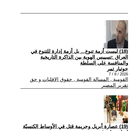
(18) ليست أزمة تنوع... بل أزمة إدارة للتنوع في
العراق :تسييس الهوية بين الذاكرة التاريخية
والمنافسة على السلطة
جوتيار تمر
2026 / 8 / 7
القومية , المسالة القومية , حقوق الاقليات و حق
تقرير المصير
(19) عصارة أبريل وجريمة قتل في الأوساط الكنسيّة