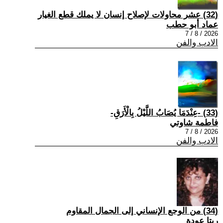
(32) عشر محاولات لإصلاح إنسان لا يملك قطع الغيار
عماد أبو حطب
2026 / 8 / 7
الادب والفن
(33) -عِنْدَمَا يُصَابُ اللَّيْلُ بِالْأَرَقِ-
فاطمة شاوتي
2026 / 8 / 7
الادب والفن
(34) من الوجع الإنساني إلى الجمال المقاوم
ريتا عودة