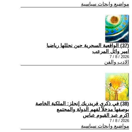
مواضيع وابحاث سياسية
(37) الواقعية السحرية حين نحللها رياضيا
امير وائل المرعب
2026 / 8 / 7
الادب والفن
(38) في ذكرى فريدريك إنجلز: الملكية الخاصة
بوصفها مدخلاً لفهم الدولة والمجتمع
اكرم عبد القيوم عباس
2026 / 8 / 7
مواضيع وابحاث سياسية