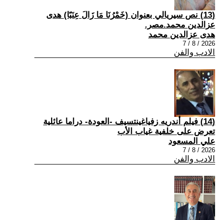
(13) نص سيريالي بعنوان (خَمْرُنَا مَا زَالَ عِنَبًا) هدى
عزالدين محمد.مصر.
هدى عزالدين محمد
2026 / 8 / 7
الادب والفن
(14) فيلم أندريه زفياغينتسيف -العودة- دراما عائلية
تعرض على خلفية غياب الأب
علي المسعود
2026 / 8 / 7
الادب والفن