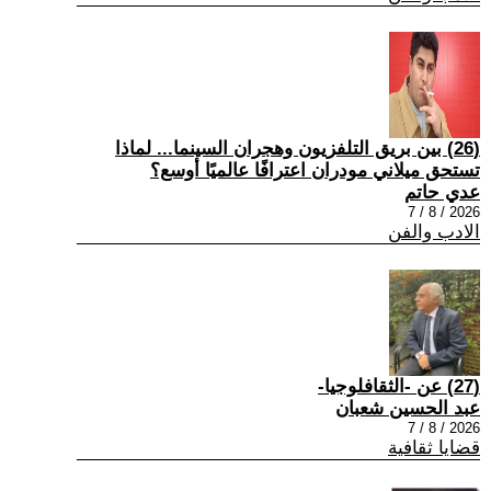
(26) بين بريق التلفزيون وهجران السينما... لماذا
تستحق ميلاني مودران اعترافًا عالميًا أوسع؟
عدي حاتم
2026 / 8 / 7
الادب والفن
(27) عن -الثقافلوجيا-
عبد الحسين شعبان
2026 / 8 / 7
قضايا ثقافية