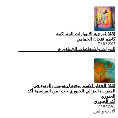
(43) ثورچية الانهيارات المتراكمة
كاظم فنجان الحمامي
2026 / 8 / 7
الثورات والانتفاضات الجماهيرية
(44) الخفايا الاستراتيجية ل-سبتة- والوضع في
المغرب/ الغزالي الجبوري - ت: من الفرنسية أكد
الجبوري
أكد الجبوري
2026 / 8 / 7
الادب والفن