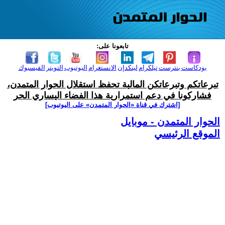
تابعونا على:
بودكاست
بنترست
تيلكرام
لينكدإن
الانستغرام
اليوتيوب
التويتر
الفيسبوك
تبرعاتكم وتبرعاتكن المالية تحفظ استقلال الحوار المتمدن،
فشاركونا في دعم استمرارية هذا الفضاء اليساري الحر
[اشترك في قناة ‫«الحوار المتمدن» على اليوتيوب]
الحوار المتمدن - موبايل
الموقع الرئيسي