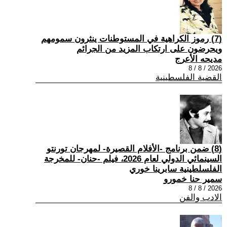
(7) رموز الكراهية في المستوطنات ينثرون سمومهم
ويحرضون على ارتكاب المزيد من الجرائم
مديحه الأعرج
2026 / 8 / 8
القضية الفلسطينية
(8) ضمن برنامج -الأفلام القصيرة- لمهرجان تورنتو
السينمائي الدولي لعام 2026، فيلم -حنان- للمخرجة
الفلسلطينية سابرينا خوري
سمير حنا خمورو
2026 / 8 / 8
الادب والفن