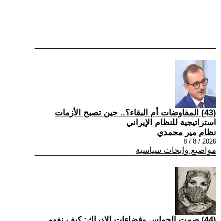
(43) المفاوضات أم البقاء؟.. حين تصبح الأزمات
استراتيجية للنظام الإيراني
نظام مير محمدي
2026 / 8 / 8
مواضيع وابحاث سياسية
(44) صمت الحواس وفضاءات الإدراك: كيف نفهم