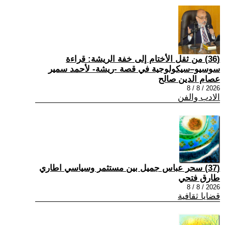
(36) من ثقل الأختام إلى خفة الريشة: قراءة
سوسيو–سيكولوجية في قصة -ريشة- لأحمد سمير
عصام الدين صالح
2026 / 8 / 8
الادب والفن
(37) سحر عباس جميل بين مستثمر وسياسي اطاري
طارق فتحي
2026 / 8 / 8
قضايا ثقافية