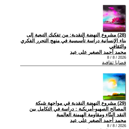
(28) مشروع النهضة النقدية: من تفكيك التبعية إلى
بناء الإنسانية دراسة تأسيسية في منهج التحرر الفكري
والثقافي
محمد أحمد الصغير على عيد
2026 / 8 / 8
قضايا ثقافية
(29) مشروع النهضة النقدية في مواجهة شبكة
المصالح الصهيو-أمريكية : دراسة في التكامل بين
النقد البنّاء ومقاومة الهيمنة العالمية
محمد أحمد الصغير على عيد
2026 / 8 / 8