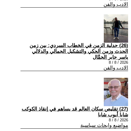
الادب والفن
(26) جدلية الزمن في الخطاب السردي: بين زمن
الحدث وزمن الحكي والتشكيل الجمالي والدلالي
ياسر جابر الجمَّال
2026 / 8 / 8
الادب والفن
(27) تقليص سكان العالم قد يساهم في إنقاذ الكوكب
شابا أيوب شابا
2026 / 8 / 8
مواضيع وابحاث سياسية