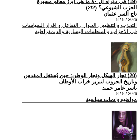
(19) في ذكراه ال ٨٠ ما هي أبرز معالم مسيرة
الحزب الشيوعي؟ (2/2)
تاج السر عثمان
2026 / 8 / 8
التحزب والتنظيم , الحوار , التفاعل و اقرار السياسات
في الاحزاب والمنظمات اليسارية والديمقراطية
(20) تجار الهيكل وتجار الوطن: حين يُستغل المقدس
وتاريخ الحروب لتبرير خراب الأوطان
ياسر عامر حميد
2026 / 8 / 8
مواضيع وابحاث سياسية