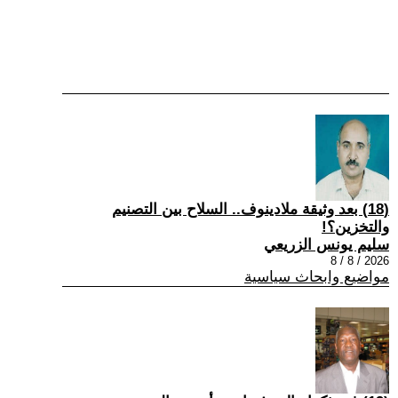
(18) بعد وثيقة ملادينوف.. السلاح بين التصنيم
والتخزين؟!
سليم يونس الزريعي
2026 / 8 / 8
مواضيع وابحاث سياسية