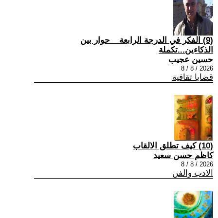
(9) الفكر في الدرجة الرابعة _ حوار بين
الذكاءين...تكملة
حسين عجيب
2026 / 8 / 8
قضايا ثقافية
(10) كيف تطلق الالقاب
كاظم حسن سعيد
2026 / 8 / 8
الادب والفن