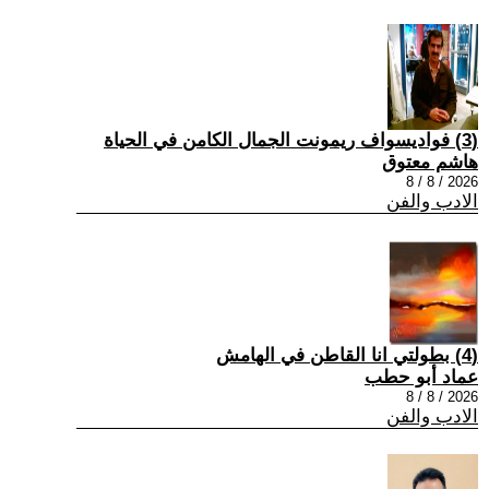
(3) فواديسواف ريمونت الجمال الكامن في الحياة
هاشم معتوق
2026 / 8 / 8
الادب والفن
(4) بطولتي انا القاطن في الهامش
عماد أبو حطب
2026 / 8 / 8
الادب والفن