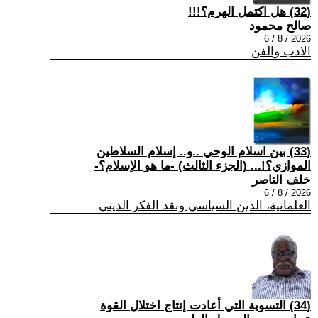
(32) هل اكتمل الهرم؟!!!
صالح محمود
2026 / 8 / 6
الادب والفن
(33) بين اسلام الوحي ..و.. إسلام السلاطين
الموازي؟!... (الجزء الثالث) -ما هو الإسلام؟-
خلف الناصر
2026 / 8 / 6
العلمانية، الدين السياسي ونقد الفكر الديني
(34) التسوية التي أعادت إنتاج اختلال القوة