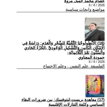
عصام محمد جميل مروة
2026 / 8 / 6
مواضيع وابحاث سياسية
(16) الْأَنْطُولُوجْيَا التِّقْنِيَّةُ لِلسِّحْرِ وَالْعَدَمِ: دِرَاسَةٌ فِي
الْإِمْكَانِ الْكَامِنِ وَالتَّشْكِيلِ الْوُجُودِيِّ -الجُزْءُ الحَادِي
وَالسِّتُّونَ بَعْدَ الثَّلَاثِمِائَةِ-
حمودة المعناوي
2026 / 8 / 6
الفلسفة ,علم النفس , وعلم الاجتماع
(17) معاهدة بريست-ليتوفسك: بين ضرورات البقاء
السياسي وكلفة التنازلات الإقليمية