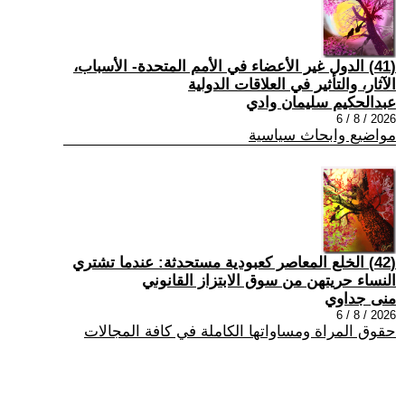
(41) الدول غير الأعضاء في الأمم المتحدة- الأسباب،
الآثار، والتأثير في العلاقات الدولية
عبدالحكيم سليمان وادي
2026 / 8 / 6
مواضيع وابحاث سياسية
(42) الخلع المعاصر كعبودية مستحدثة: عندما تشتري
النساء حريتهن من سوق الابتزاز القانوني
منى جداوي
2026 / 8 / 6
حقوق المراة ومساواتها الكاملة في كافة المجالات