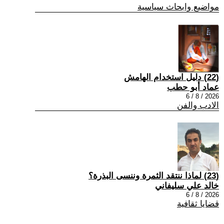
مواضيع وابحاث سياسية
(22) دليل استخدام الهامش
عماد أبو حطب
2026 / 8 / 6
الادب والفن
(23) لماذا ننتقد الثمرة وننسى البذرة؟
خالد علي سليفاني
2026 / 8 / 6
قضايا ثقافية