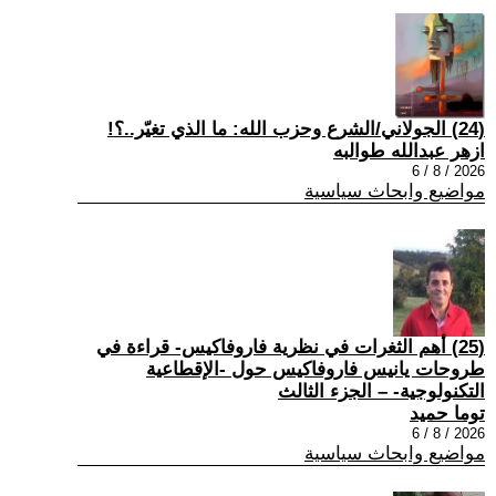
(24) الجولاني/الشرع وحزب الله: ما الذي تغيّر..؟!
ازهر عبدالله طوالبه
2026 / 8 / 6
مواضيع وابحاث سياسية
(25) أهم الثغرات في نظرية فاروفاكيس- قراءة في
طروحات يانيس فاروفاكيس حول -الإقطاعية
التكنولوجية- – الجزء الثالث
توما حميد
2026 / 8 / 6
مواضيع وابحاث سياسية