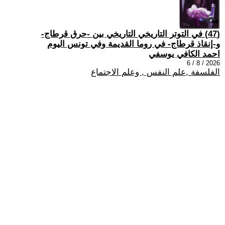
(47) في التوتر التاريخي التاريخي بين -حرق قرطاج-
و-إنقاذ قرطاج- في روما القديمة وفي تونس اليوم
احمد الكافي يوسفي
2026 / 8 / 6
الفلسفة ,علم النفس , وعلم الاجتماع