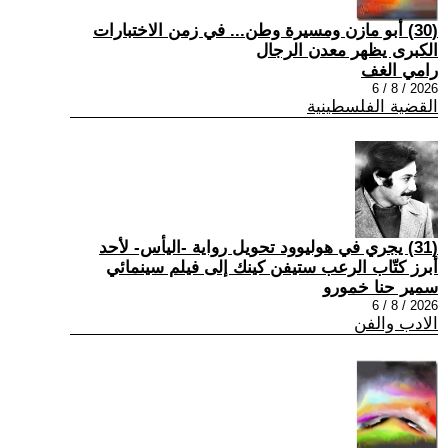
(30) أبو مازن ومسيرة وطن... في زمن الاختبارات
الكبرى يظهر معدن الرجال
رامي الغف
2026 / 8 / 6
القضية الفلسطينية
(31) يجري في هوليوود تحويل رواية -اليأس- لأحد
أبرز كتّاب الرعب ستيفن كينك إلى فيلم سينمائي
سمير حنا خمورو
2026 / 8 / 6
الادب والفن