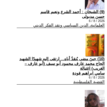
(9) الشيخان : أحمد الشرع ونعيم قاسم
حسن مدبولى
2026 / 8 / 6
العلمانية، الدين السياسي ونقد الفكر الديني
(10) حينَ مضى يُنقذُ أباه... ارتقى إليه شهيدًا الشهيد
الحاج محمد عارف محمود أبو سيف (أبو عارف –
الغريب) اغتيالة
سامي ابراهيم فودة
2026 / 8 / 6
القضية الفلسطينية