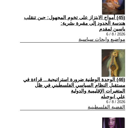
(45) أمواج الابتزاز على تخوم المجهول: حين تنقلب
هندسة الحدود إلى مقبرة بشرية:
ياسين لمقدم
2026 / 8 / 6
مواضيع وابحاث سياسية
(46) الوحدة الوطنية ضرورة استراتيجية... قراءة في
مستقبل النظام السياسي الفلسطيني في ظل
المتغيرات الإقليمية والدولية
علي ابوحبله
2026 / 8 / 6
القضية الفلسطينية