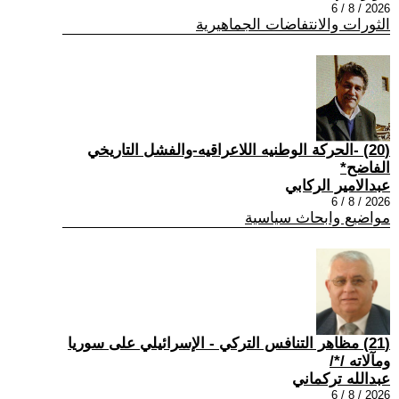
2026 / 8 / 6
الثورات والانتفاضات الجماهيرية
(20) -الحركة الوطنيه اللاعراقيه-والفشل التاريخي
الفاضح*
عبدالامير الركابي
2026 / 8 / 6
مواضيع وابحاث سياسية
(21) مظاهر التنافس التركي - الإسرائيلي على سوريا
ومآلاته /*/
عبدالله تركماني
2026 / 8 / 6