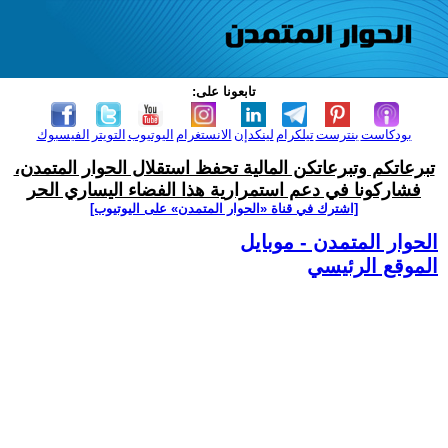
تابعونا على:
بودكاست
بنترست
تيلكرام
لينكدإن
الانستغرام
اليوتيوب
التويتر
الفيسبوك
تبرعاتكم وتبرعاتكن المالية تحفظ استقلال الحوار المتمدن،
فشاركونا في دعم استمرارية هذا الفضاء اليساري الحر
[اشترك في قناة ‫«الحوار المتمدن» على اليوتيوب]
الحوار المتمدن - موبايل
الموقع الرئيسي