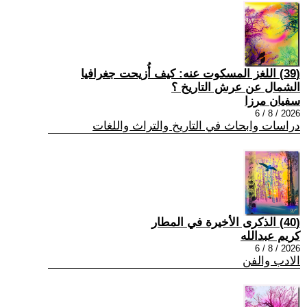
(39) اللغز المسكوت عنه: كيف أُزيحت جغرافيا
الشمال عن عرش التاريخ ؟
سفيان مرزا
2026 / 8 / 6
دراسات وابحاث في التاريخ والتراث واللغات
(40) الذكرى الأخيرة في المطار
كريم عبدالله
2026 / 8 / 6
الادب والفن