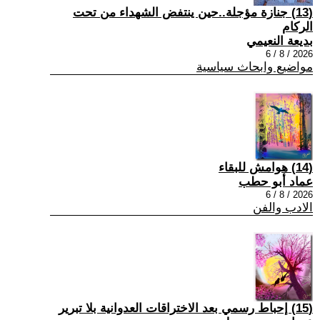
(13) جنازة مؤجلة..حين ينتفض الشهداء من تحت
الركام
بديعة النعيمي
2026 / 8 / 6
مواضيع وابحاث سياسية
(14) هوامش للبقاء
عماد أبو حطب
2026 / 8 / 6
الادب والفن
(15) إحباط رسمي بعد الاختراقات العدوانية بلا تبرير