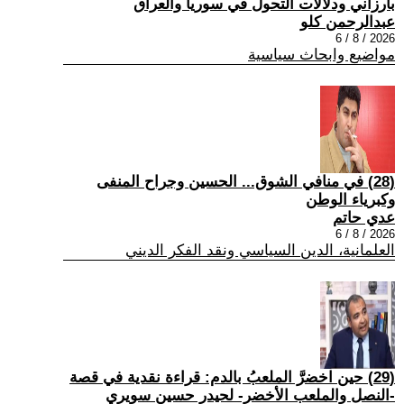
بارزاني ودلالات التحول في سوريا والعراق
عبدالرحمن كلو
2026 / 8 / 6
مواضيع وابحاث سياسية
(28) في منافي الشوق... الحسين وجراح المنفى
وكبرياء الوطن
عدي حاتم
2026 / 8 / 6
العلمانية، الدين السياسي ونقد الفكر الديني
(29) حين اخضرَّ الملعبُ بالدم: قراءة نقدية في قصة
-النصل والملعب الأخضر- لحيدر حسين سويري