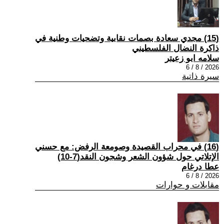
(15) مجدي سعادة بصمات نقابية وتضحيات وطنية في
ذاكرة النضال الفلسطيني
سلامه ابو زعيتر
2026 / 8 / 6
سيرة ذاتية
(16) في محراب القصيدة وصومعة الرفض: مع حسني
الإتلاتي حول شؤون الشعر وشجون النقد(7-10)
عطا درغام
2026 / 8 / 6
مقابلات و حوارات