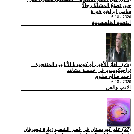
حين تصنعُ المشقَّةُ رجالًا
سامي ابراهيم فودة
2026 / 8 / 6
القضية الفلسطينية
(26) -الغاز الأخير، أو كوميديا الأنابيب المتفجرة-..
تراجيكوميديا في خمسة مشاهد
احمد صالح سلوم
2026 / 8 / 6
الادب والفن
(27) علم كوردستان في قصر الشعب زيارة نيجيرفان