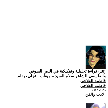
(18) قراءة تحليلية وتفكيكية في النص الصوفي
والفلسفي للشاعر سلام السيد – ميقات التجلي- بقلم
فاطمة الفلاحي
فاطمة الفلاحي
2026 / 8 / 6
الادب والفن