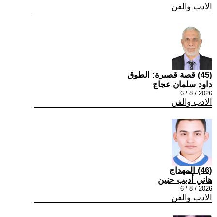
الادب والفن
(45) قصة قصيرة: الطوق
داود سلمان عجاج
2026 / 8 / 6
الادب والفن
(46) المهداج
هاني أديب حنين
2026 / 8 / 6
الادب والفن