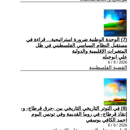
(7) الوحدة الوطنية ضرورة استراتيجية... قراءة في
مستقبل النظام السياسي الفلسطيني في ظل
المتغيرات الإقليمية والدولية
علي ابوحبله
2026 / 8 / 6
القضية الفلسطينية
(8) في التوتر التاريخي التاريخي بين -حرق قرطاج- و-
إنقاذ قرطاج- في روما القديمة وفي تونس اليوم
احمد الكافي يوسفي
2026 / 8 / 6