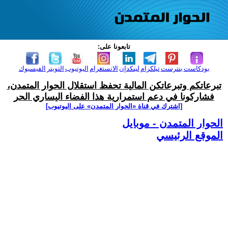
تابعونا على:
بودكاست
بنترست
تيلكرام
لينكدإن
الانستغرام
اليوتيوب
التويتر
الفيسبوك
تبرعاتكم وتبرعاتكن المالية تحفظ استقلال الحوار المتمدن،
فشاركونا في دعم استمرارية هذا الفضاء اليساري الحر
[اشترك في قناة ‫«الحوار المتمدن» على اليوتيوب]
الحوار المتمدن - موبايل
الموقع الرئيسي