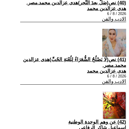
(40) نص(صَلِّ بعدَ النَّحر)هدى عزالدين محمد.مصر.
هدى عزالدين محمد
2026 / 8 / 6
الادب والفن
(41) نص(لَا يَصْلُحُ الشُّعَرَاءُ لِلُعْبَةِ الحُبِّ)هدى عزالدين
محمد.مصر.
هدى عزالدين محمد
2026 / 8 / 6
الادب والفن
(42) عن وهم الوحدة الوطنية
اسماعيل شاكر الرفاعي