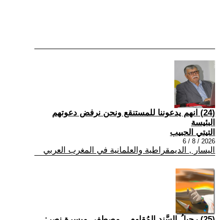
(24) انهم يدعوننا للمستنقع ونحن نرفض دعوتهم
البئيسة
التيتي الحبيب
2026 / 8 / 6
اليسار , الديمقراطية والعلمانية في المغرب العربي
(25) رحيلُ السَّندِ المُقاوم... مصطفى ميسرة نصر: