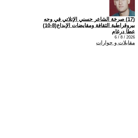
(17) صرخة الشاعر حسني الإتلاتي في وجه
بيروقراطية الثقافة ومقايضات الإبداع(8-10)
عطا درغام
2026 / 8 / 6
مقابلات و حوارات