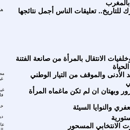
بالمغرب
 للتاريخ.. تعليقات الناس أجمل نتائجها
هو
لفيات الانتقال بالمرأة من صانعة الفتنة
لحياة
 الأدنى والموقف من التيار الوطني
مص
غر
ي
ور وبهتان ان لم تكن ماغماه المرأة
غي
فا
ري والنوايا السيئة
خا
ستورية
دي
ت الانتخابي المسحور
عائ
ال