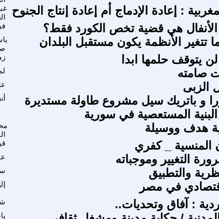
ربية : إعادة الإدماج أم إعادة إنتاج الجنوح
عبد
ال
الأنفال هي قضية تخص الكورد فقط؟
في
ا تتغير الأنظمة يكون مستقبل البلدان
ياس
صا
لن يتوقف حلمها ابدا
زه
 صامته
لم
 الزبى
عل
ا و باتريك سيل مشروع طاولة مستديرة
أن
لبنية المستعصية في سورية
ية هدف ووسيلة
مح
ال
المنسية _ كفري
قي
ورة التغيير وموجباته
عا
ظرية والتطبيق
سر
اقتصادي في مصر
إل
دية : آفاق وتحديات..
شي
لمدنية / حكاية مدينة ومشغل ثقافي
يا