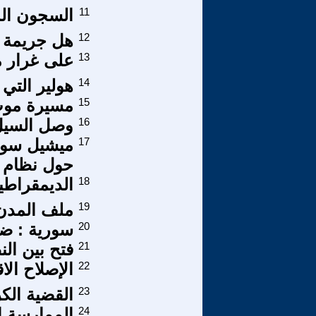
11
السجون المغ
12
هل جريمة 
13
على غرار م
14
هولير التي 
15
مسيرة موت
16
وصل السيل
17
ميشيل سور
حول نظام ا
18
الديمقراط
19
ملف المدن 
20
سورية : ضر
21
فتح بين الن
22
الإصلاح ال
23
القضية الكر
24
الممارسة ا