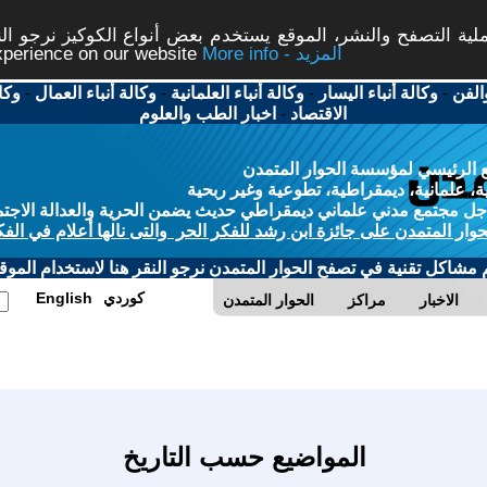
ة التصفح والنشر، الموقع يستخدم بعض أنواع الكوكيز نرجو النق
More info - المزيد
experience on our website
الفن
-
وكالة أنباء اليسار
-
وكالة أنباء العلمانية
-
وكالة أنباء العمال
-
وكا
الاقتصاد
-
اخبار الطب والعلوم
 الرئيسي لمؤسسة الحوار المتمدن
، علمانية، ديمقراطية، تطوعية وغير ربحية
ل مجتمع مدني علماني ديمقراطي حديث يضمن الحرية والعدالة الاجتم
حوار المتمدن على جائزة ابن رشد للفكر الحر والتى نالها أعلام في الفك
م مشاكل تقنية في تصفح الحوار المتمدن نرجو النقر هنا لاستخدام الموقع
كوردي
English
الاخبار
مراكز
الحوار المتمدن
المواضيع حسب التاريخ