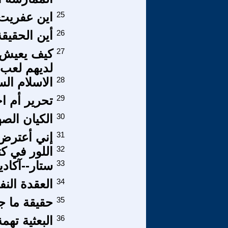
25
اين عفريت 
26
أين الحقيقة
27
كيف يعيش ا
لديهم لعب
28
الاسلام ال
29
تحرير أم اح
30
الكيان الصه
31
إني أعترض
32
اللور في ك
33
ستار--آكاديم
34
العقدة الن
35
حقيقة ما ج
36
البعثية ته