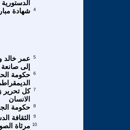
الدستورية 
4
شهادة مبارك
5
عمر خالد وخ
إلى صانعة ا
6
حكومة الحد
الديمقراط
7
كل تحرير ز
الانسان
8
حكومة الجعف
9
الثقافة الد
10
مرثاة الصو