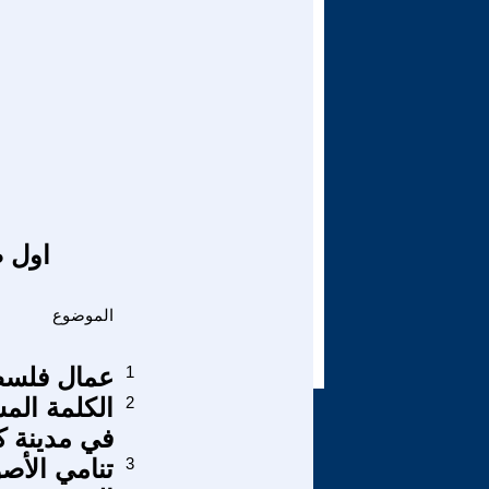
اول ص
الموضوع
1
عمال فلسطي
2
الكلمة المش
في مدينة 
3
تنامي الأصو