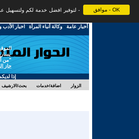
موافق - OK
لتوفير افضل خدمة لكم ولتسهيل عملي
أخبار عامة
-
وكالة أنباء المرأة
-
اخبار الأدب و
الموقع
يسارية
"من أج
حاز ال
إذا لديك
الزوار
اضافة/خدمات
بحث/الارشيف