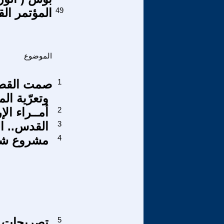
49
المؤتمر ال
الموضوع
1
صمت القصور
وتعرّية ا
2
أمــراء الإ
3
القدس.. ال
4
مشروع شام
5
تصريحات ا