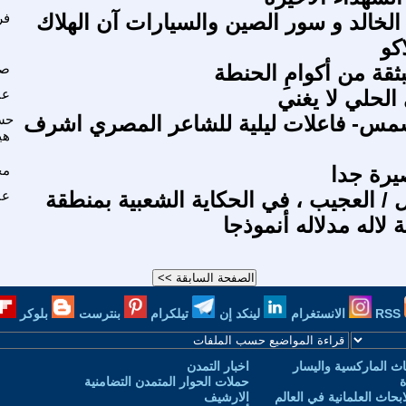
الخالد و سور الصين والسيارات آن الهلاك
فر
كو
ثقة من أكوامِ الحنطة
صب
عب
مس- فاعلات ليلية للشاعر المصري اشرف
حس
هي
مح
ل / العجيب ، في الحكاية الشعبية بمنطقة
عا
 لاله مدلاله أنموذجا
RSS
الانستغرام
لينكد إن
تيلكرام
بنترست
بلوكر
ث الماركسية واليسار
اخبار التمدن
ة
حملات الحوار المتمدن التضامنية
حاث العلمانية في العالم
الارشيف