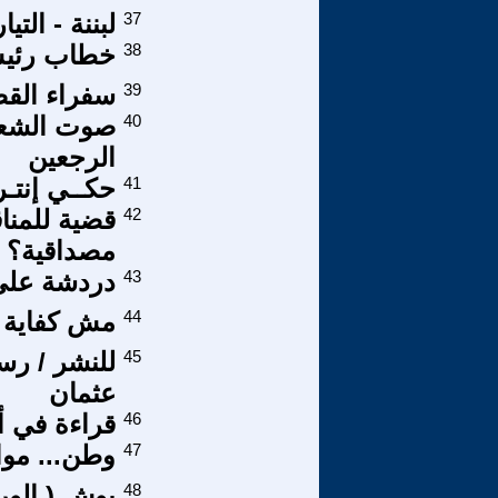
37
لبننة - التي
38
خطاب رئيس
39
سفراء القض
40
صوت الشعب
الرجعين
41
حكــي إنتـ
42
قضية للمنا
مصداقية؟
43
دردشة على
44
مش كفاية م
45
للنشر / رس
عثمان
46
قراءة في 
47
وطن... موا
48
بوش ( الوردة