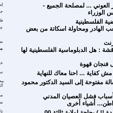
ار العوني ... لمصلحة الجميع -
إب
 الوزراء
جا
ية الفلسطينية
فا
 الهادر ومحاولة اسكاتة من بعض
عل
رنت
نض
قشة : هل الدبلوماسية الفلسطينية لها
هش
 فنجان قهوة
خا
ش كفاية ... احنا معاك للنهاية
نب
الة مفتوحة إلى السيد الدكتور محمود
مح
آل
أسباب فشل العصيان المدني
مح
طن... أشياء أخرى
مس
 !! ) بحاجة لولاية ثالثة 00
نا