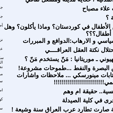
علاء مصباح
جو
 ؟
جا
لأطفال في كوردستان؟ وماذا يأكلون؟ وهل
أح
 أطفال؟؟؟
سياسي و الارهاب:الدوافع و المبررات
نز
تلال نكتة العقل العراقــــي
عب
يوني ـ موريتانيا : مَنّ يستخدم مَنّ ؟
سل
ال
 البصرة والنفط ...طموحات مشروعة!
نج
تابات مينورسكي ... ملاحظات واشارات
مؤ
ي!!!!!!!!!!!!!!!!!!!!!!!!!
سل
فسية.. حقيقة ام وهم
اس
رى في كلية الصيدلة
كه
مة صارت تطارد عرب العراق سنة وشيعة !
سه