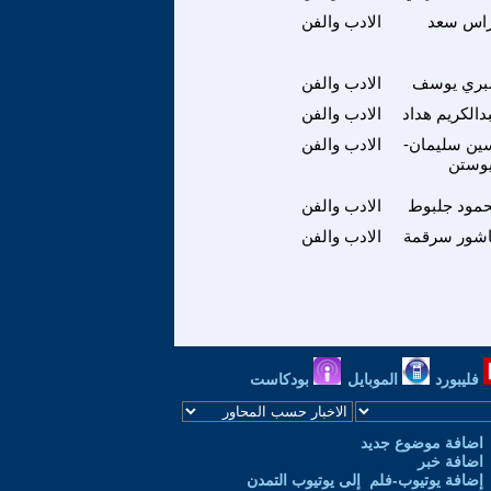
اس سعد
الادب والفن
ري يوسف
الادب والفن
دالكريم هداد
الادب والفن
ين سليمان-
الادب والفن
وستن
مود جلبوط
الادب والفن
شور سرقمة
الادب والفن
فليبورد
الموبايل
بودكاست
اضافة موضوع جديد
اضافة خبر
إضافة يوتيوب-فلم إلى يوتيوب التمدن