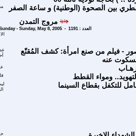
قطري بين الصحوة (الوطنية) و ساعة الصفر
مح
مروج التمدن
Sunday - Sunday, May 8, 2005 - العدد : 1191
الا
 - فيلم من صنع امرأة: كشف المُقنّع
عد
أح
لمسكوت عنه
رهـاب
عب
تهويد.. ومواء القطط
فا
ل للتكفل بقطاع السينما
ليث
ال
لشهداء الاخيرة
حا