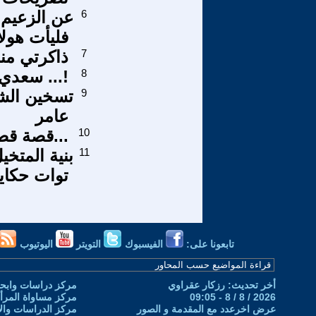
6
عن الزعيم 
فليأت هولا
7
ذاكرتي منب
8
سعدي الحلي لا يغني ...!
9
تسخين الش
عامر
10
قصة قصيرة جدا...
11
بنية المتخي
توات حكاية
تابعونا على:
الفيسبوك
التويتر
اليوتيوب
أخر تحديث: رزكار عقراوي
مركز دراسات وابحا
2026 / 8 / 8 - 09:05
مركز مساواة المرأ
عرض اخرعدد مع المقدمة و الصور
مركز الدراسات والاب