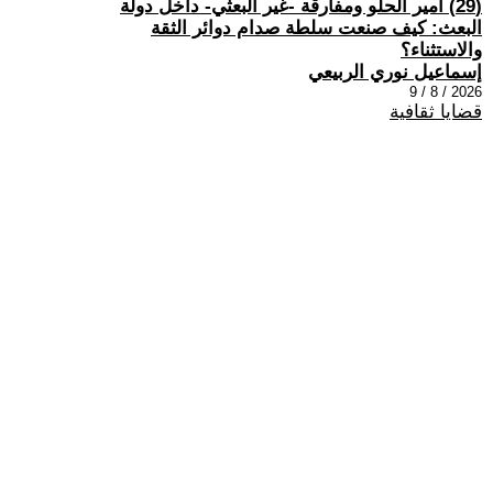
(29) أمير الحلو ومفارقة -غير البعثي- داخل دولة
البعث: كيف صنعت سلطة صدام دوائر الثقة
والاستثناء؟
إسماعيل نوري الربيعي
2026 / 8 / 9
قضايا ثقافية