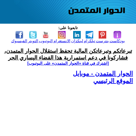
تابعونا على:
بودكاست
بنترست
تيلكرام
لينكدإن
الانستغرام
اليوتيوب
التويتر
الفيسبوك
تبرعاتكم وتبرعاتكن المالية تحفظ استقلال الحوار المتمدن،
فشاركونا في دعم استمرارية هذا الفضاء اليساري الحر
[اشترك في قناة ‫«الحوار المتمدن» على اليوتيوب]
الحوار المتمدن - موبايل
الموقع الرئيسي