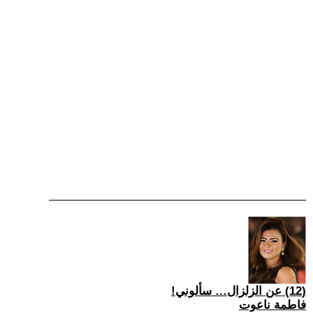
(12) عن الزلزال… سألوني!
فاطمة ناعوت