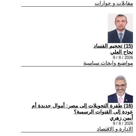
مقابلات و حوارات
(15) تحجيم الفساد
نجاح العلي
2026 / 8 / 9
مواضيع وابحاث سياسية
(16) طفرة التحويلات إلى مصر: أموال جديدة أم
عودة إلى القنوات الرسمية؟
أيمن زهري
2026 / 8 / 9
الادارة و الاقتصاد