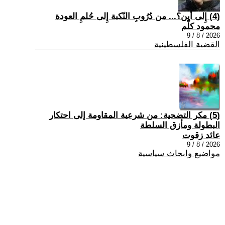
(4) إِلى أين؟... من دُرُوبِ النّكبة إِلى حُلمِ العودة
محمود كلّم
2026 / 8 / 9
القضية الفلسطينية
(5) مكر التضحية: من شرعية المقاومة إلى احتكار
البطولة ومأزق السلطة
عائد زقوت
2026 / 8 / 9
مواضيع وابحاث سياسية