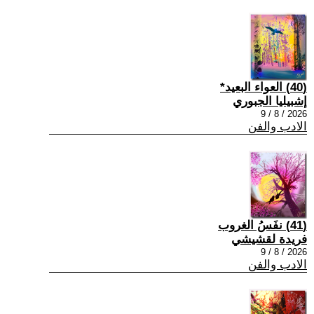
(40) العواء البعيد*
إشبيليا الجبوري
2026 / 8 / 9
الادب والفن
(41) نفَسُ الغروب
فريدة لقشيشي
2026 / 8 / 9
الادب والفن