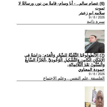
(6) عصام سالم.. - أبا وسام- قامةٌ من نور، ورسالةٌ لا
تموت
سلامه ابو زعيتر
2026 / 8 / 9
سيرة ذاتية
(7) الْأَنْطُولُوجْيَا التِّقْنِيَّةُ لِلسِّحْرِ وَالْعَدَمِ: دِرَاسَةٌ فِي
الْإِمْكَانِ الْكَامِنِ وَالتَّشْكِيلِ الْوُجُودِيِّ -الجُزْءُ السَّابِعُ
وَالسِّتُّونَ بَعْدَ الثَّلَاثِمِائَةِ-
حمودة المعناوي
2026 / 8 / 9
الفلسفة ,علم النفس , وعلم الاجتماع