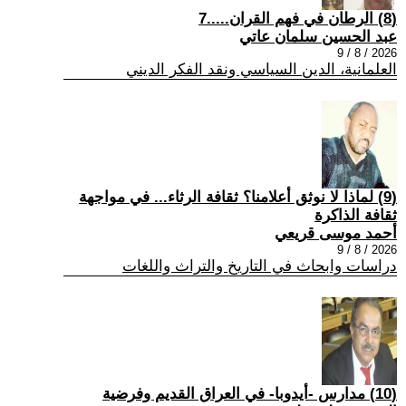
(8) الرطان في فهم القران.....7
عبد الحسين سلمان عاتي
2026 / 8 / 9
العلمانية، الدين السياسي ونقد الفكر الديني
(9) لماذا لا نوثق أعلامنا؟ ثقافة الرثاء... في مواجهة
ثقافة الذاكرة
أحمد موسى قريعي
2026 / 8 / 9
دراسات وابحاث في التاريخ والتراث واللغات
(10) مدارس -أيدوبا- في العراق القديم وفرضية