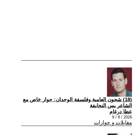
(18) شجون العامية وفلسفة الوجدان: حوار خاص مع
الشاعر يس النحايفة
عطا درغام
2026 / 8 / 9
مقابلات و حوارات