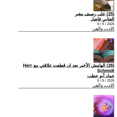
(25) على رصيف مغبر
العتابي فاضل
2026 / 8 / 9
الادب والفن
(26) الهامش الأخير بعد ان قطعت علاقتي مع Herr
Schmidt
عماد أبو حطب
2026 / 8 / 9
الادب والفن