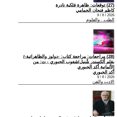
(27) توقعات: ظاهرة فلكية نادرة
كاظم فنجان الحمامي
2026 / 8 / 9
الطب , والعلوم
(28) مراجعات: مراجعة كتاب: -دولوز والظاهراتية-/
بقلم ألكسندر شْنيل/شعوب الجبوري - ت: من
الألمانية أكد الجبوري
أكد الجبوري
2026 / 8 / 9
الادب والفن