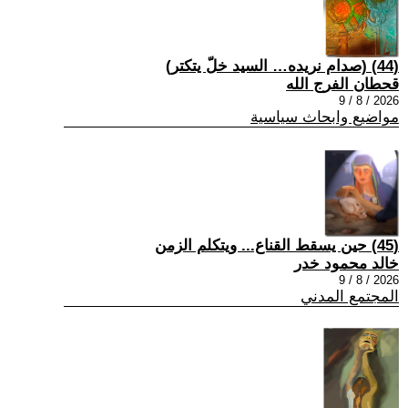
(44) (صدام نريده… السيد خلّ يتكتر)
قحطان الفرج الله
2026 / 8 / 9
مواضيع وابحاث سياسية
(45) حين يسقط القناع... ويتكلم الزمن
خالد محمود خدر
2026 / 8 / 9
المجتمع المدني