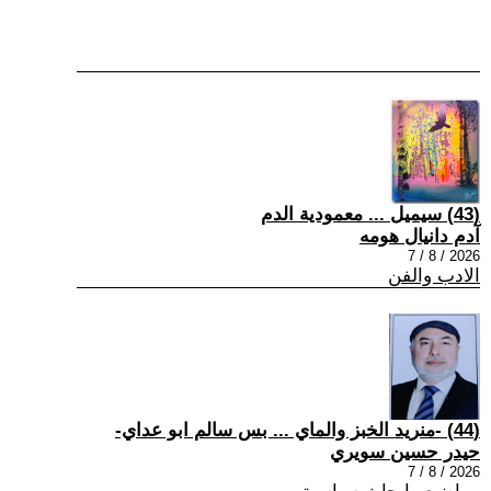
(43) سيميل ... معمودية الدم
آدم دانيال هومه
2026 / 8 / 7
الادب والفن
(44) -منريد الخبز والماي ... بس سالم ابو عداي-
حيدر حسين سويري
2026 / 8 / 7