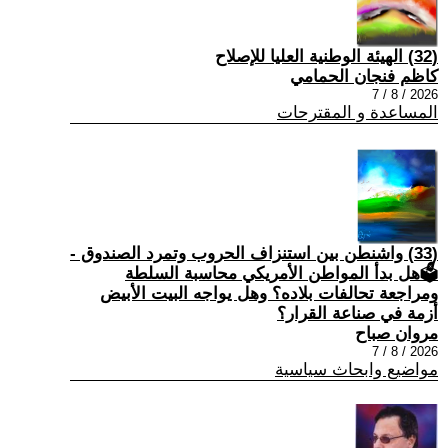
(32) الهيئة الوطنية العليا للإصلاح
كاظم فنجان الحمامي
2026 / 8 / 7
المساعدة و المقترحات
(33) واشنطن بين استنزاف الحروب وتمرد الصندوق -
🗳هل بدأ المواطن الأمريكي محاسبة السلطة
ومراجعة تحالفات بلاده؟ وهل يواجه البيت الأبيض
أزمة في صناعة القرار؟
مروان صباح
2026 / 8 / 7
مواضيع وابحاث سياسية