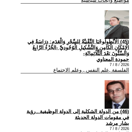
مواضيع وابحاث سياسية
(45) الْأَنْطُولُوجْيَا التِّقْنِيَّةُ لِلسِّحْرِ وَالْعَدَمِ: دِرَاسَةٌ فِي
الْإِمْكَانِ الْكَامِنِ وَالتَّشْكِيلِ الْوُجُودِيِّ -الجُزْءُ الرَّابِعُ
وَالسِّتُّونَ بَعْدَ الثَّلَاثِمِائَةِ-
حمودة المعناوي
2026 / 8 / 7
الفلسفة ,علم النفس , وعلم الاجتماع
(46) من الدولة الشكلية إلى الدولة الوظيفية...رؤية
في مقومات الدولة الحديثة
بشار مرشد
2026 / 8 / 7