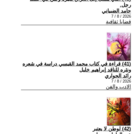
رجل.
حامد الضبياني
2026 / 8 / 7
قضايا ثقافية
(41) قراءة في كتاب محمد القيسي دراسة في شعره
ونثره للناقد إبراهيم خليل
رائد الحواري
2026 / 8 / 7
الادب والفن
(42) لوطن لا يعتبر