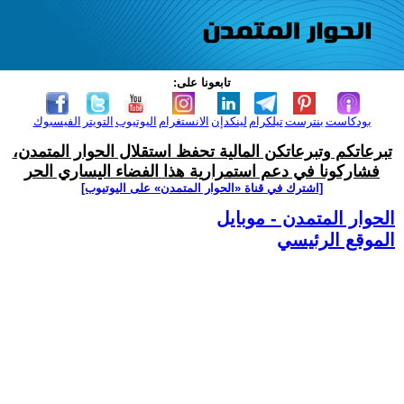
تابعونا على:
بودكاست
بنترست
تيلكرام
لينكدإن
الانستغرام
اليوتيوب
التويتر
الفيسبوك
تبرعاتكم وتبرعاتكن المالية تحفظ استقلال الحوار المتمدن،
فشاركونا في دعم استمرارية هذا الفضاء اليساري الحر
[اشترك في قناة ‫«الحوار المتمدن» على اليوتيوب]
الحوار المتمدن - موبايل
الموقع الرئيسي