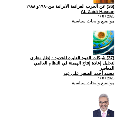
(36) عن الحرب العراقية الايرانية بين١٩٨٠و ١٩٨٨
AL Zaidi Hassan
2026 / 8 / 7
مواضيع وابحاث سياسية
(37) شبكات القوة العابرة للحدود : إطار نظري
لتحليل إعادة إنتاج الهيمنة في النظام العالمي
المعاصر
محمد أحمد الصغير على عيد
2026 / 8 / 7
مواضيع وابحاث سياسية