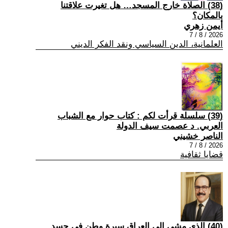
(38) الصلاة خارج المسجد… هل تغيرت علاقتنا
بالمكان؟
أيمن زهري
2026 / 8 / 7
العلمانية، الدين السياسي ونقد الفكر الديني
(39) سلسلة قرأت لكم : كتاب حوار مع الشباب
العربي. د عصمت سيف الدولة
الناصر خشيني
2026 / 8 / 7
قضايا ثقافية
(40) الذي مشى إلى العراق سيرة وطن في جسد