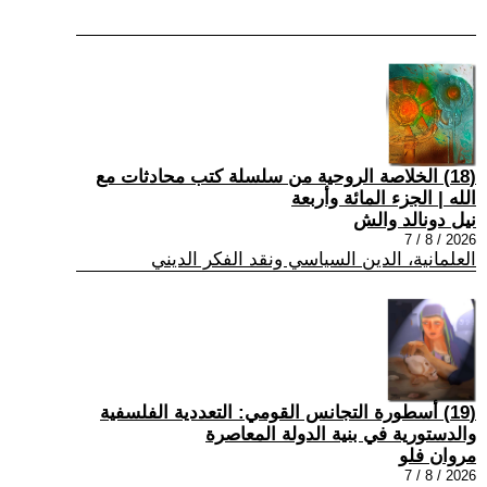
(18) الخلاصة الروحية من سلسلة كتب محادثات مع
الله | الجزء المائة وأربعة
نيل دونالد والش
2026 / 8 / 7
العلمانية، الدين السياسي ونقد الفكر الديني
(19) أسطورة التجانس القومي: التعددية الفلسفية
والدستورية في بنية الدولة المعاصرة
مروان فلو
2026 / 8 / 7