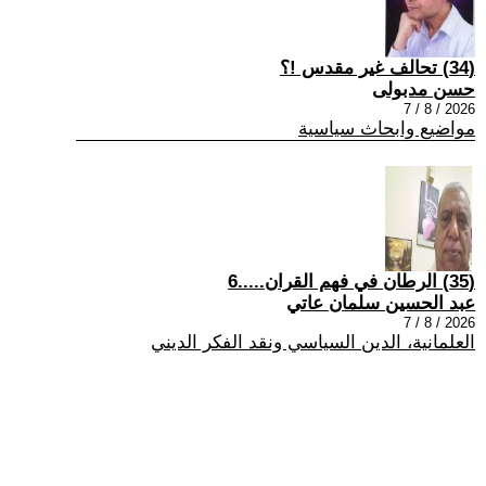
(34) تحالف غير مقدس !؟
حسن مدبولى
2026 / 8 / 7
مواضيع وابحاث سياسية
(35) الرطان في فهم القران.....6
عبد الحسين سلمان عاتي
2026 / 8 / 7
العلمانية، الدين السياسي ونقد الفكر الديني