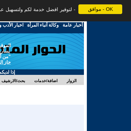
موافق - OK
لتوفير افضل خدمة لكم ولتسهيل عملي
أخبار عامة
-
وكالة أنباء المرأة
-
اخبار الأدب و
الموقع
يسارية
"من أج
حاز ال
إذا لديك
الزوار
اضافة/خدمات
بحث/الارشيف