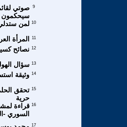
9
صوتي لقائم
سيحكمون ا
10
لمن ستدلي
11
المرأة العرا
12
نصائح كسينج
13
سؤال الهول
14
وثيقة استسل
15
تحقق الحل
حرية
16
قراءة لمشر
السوري -ا
17
محمد يوسف