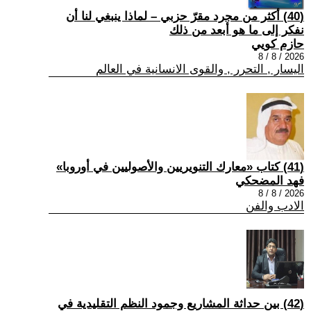
(40) أكثر من مجرد مقرّ حزبي – لماذا ينبغي لنا أن
نفكر إلى ما هو أبعد من ذلك
حازم كويي
2026 / 8 / 8
اليسار , التحرر , والقوى الانسانية في العالم
(41) كتاب «معارك التنويريين والأصوليين في أوروبا»
فهد المضحكي
2026 / 8 / 8
الادب والفن
(42) بين حداثة المشاريع وجمود النظم التقليدية في