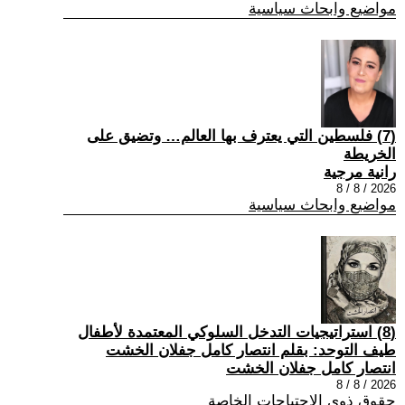
مواضيع وابحاث سياسية
(7) فلسطين التي يعترف بها العالم… وتضيق على
الخريطة
رانية مرجية
2026 / 8 / 8
مواضيع وابحاث سياسية
(8) استراتيجيات التدخل السلوكي المعتمدة لأطفال
طيف التوحد: بقلم انتصار كامل جفلان الخشت
انتصار كامل جفلان الخشت
2026 / 8 / 8
حقوق ذوي الاحتياجات الخاصة