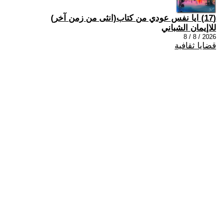
(17) ايا نفس عودي من كتاب(انثى من زمن آخر)
للاإيمان الشباني
2026 / 8 / 8
قضايا ثقافية