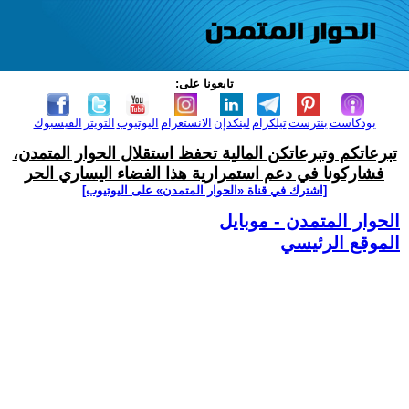
تابعونا على:
بودكاست
بنترست
تيلكرام
لينكدإن
الانستغرام
اليوتيوب
التويتر
الفيسبوك
تبرعاتكم وتبرعاتكن المالية تحفظ استقلال الحوار المتمدن،
فشاركونا في دعم استمرارية هذا الفضاء اليساري الحر
[اشترك في قناة ‫«الحوار المتمدن» على اليوتيوب]
الحوار المتمدن - موبايل
الموقع الرئيسي