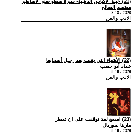
(21) -ليلة الأكياس الذهبية- سيرة سطو صنع الأساطير
معتصم الصالح
2026 / 8 / 8
الادب والفن
(22) الأشياء التي بقيت بعد رحيل أصحابها
عماد أبو حطب
2026 / 8 / 8
الادب والفن
(23) اسمع لقد توقفت على ان تمطر
مارينا سوريال
2026 / 8 / 8