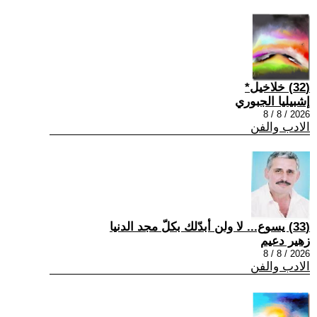
(32) خلاخيل*
إشبيليا الجبوري
2026 / 8 / 8
الادب والفن
(33) يسوع... لا ولن أبدّلك بكلّ مجد الدنيا
زهير دعيم
2026 / 8 / 8
الادب والفن