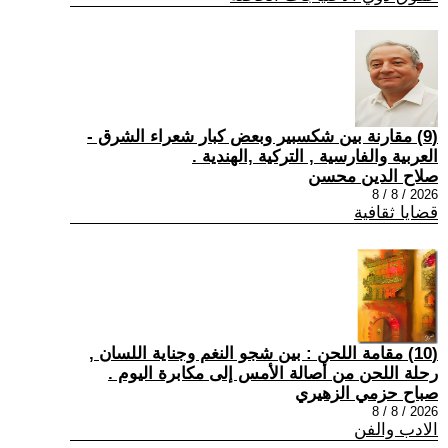
(9) مقارنة بين شكسبير وبعض كبار شعراء الشرق -
العربية والفارسية , التركية ,الهندية .
صلاح الدين محسن
2026 / 8 / 8
قضايا ثقافية
(10) مقامة اللحن : بين شجو النغم وجناية اللسان ,
رحلة اللحن من أصالة الأمس إلى مكابرة اليوم .
صباح حزمي الزهيري
2026 / 8 / 8
الادب والفن