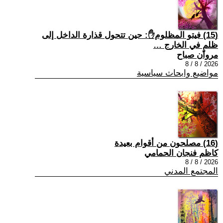
(15) فيتو المظلوم✋: حين تتحول قذارة الداخل إلى
ظلمٍ في الخارج …
مروان صباح
2026 / 8 / 8
مواضيع وابحاث سياسية
(16) مصلحون من أقوام بعيدة
كاظم فنجان الحمامي
2026 / 8 / 8
المجتمع المدني