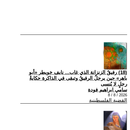
(18) رفيقُ الزنزانة الذي غاب... نايف خويطر «أبو
باهر» حين يرحلُ الرفيقُ وتبقى في الذاكرة حكايةُ
رجلٍ لا يُنسى
سامي ابراهيم فودة
2026 / 8 / 8
القضية الفلسطينية