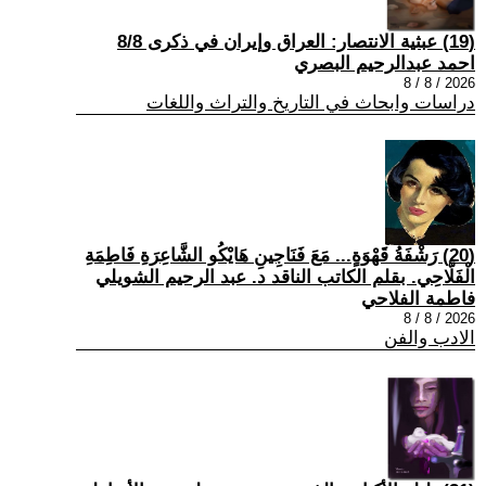
(19) عبثية الانتصار: العراق وإيران في ذكرى 8/8
احمد عبدالرحيم البصري
2026 / 8 / 8
دراسات وابحاث في التاريخ والتراث واللغات
(20) رَشْفَةُ قَهْوَةٍ... مَعَ فَنَاجِينِ هَايْكُو الشَّاعِرَةِ فَاطِمَةِ
الْفَلَّاحِي. بقلم الكاتب الناقد د. عبد الرحيم الشويلي
فاطمة الفلاحي
2026 / 8 / 8
الادب والفن