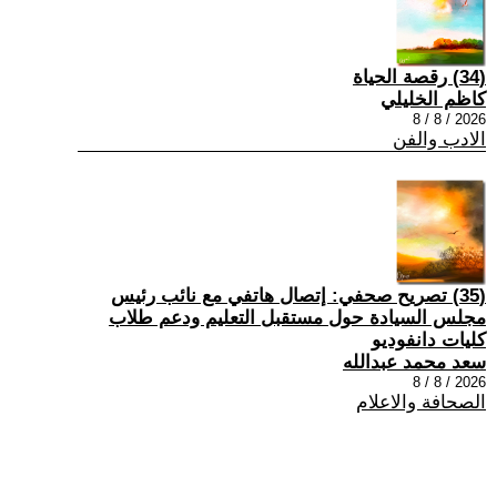
(34) رقصة الحياة
كاظم الخليلي
2026 / 8 / 8
الادب والفن
(35) تصريح صحفي: إتصال هاتفي مع نائب رئيس
مجلس السيادة حول مستقبل التعليم ودعم طلاب
كليات دانفوديو
سعد محمد عبدالله
2026 / 8 / 8
الصحافة والاعلام