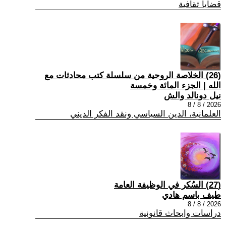
قضايا ثقافية
(26) الخلاصة الروحية من سلسلة كتب محادثات مع
الله | الجزء المائة وخمسة
نيل دونالد والش
2026 / 8 / 8
العلمانية، الدين السياسي ونقد الفكر الديني
(27) السُكر في الوظيفة العامة
طيف باسم هادي
2026 / 8 / 8
دراسات وابحاث قانونية