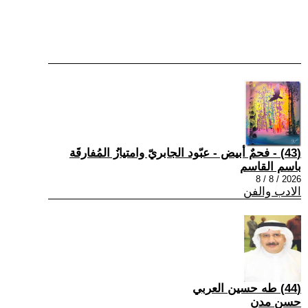
(43) - فحمٌ أبيض - عبّود الجابريّ وامتيازُ المُفارقَة
باسم القاسم
2026 / 8 / 8
الادب والفن
(44) طه حسين العربي
حسن مدن