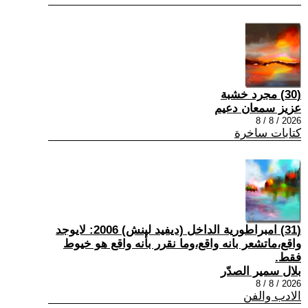
(30) مجرد خشبة
عزيز سمعان دعيم
2026 / 8 / 8
كتابات ساخرة
(31) امبراطورية الداخل (ديفيد لينش) 2006: لايوجد
واقع،ماتشعر بانه واقع،وما نقرر بأنه واقع هو خيوط
فقط.
بلال سمير الصدّر
2026 / 8 / 8
الادب والفن