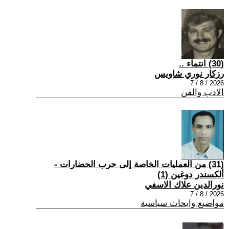
(30) انتماء ..
رزكار نوري شاويس
2026 / 8 / 7
الادب والفن
(31) من العمليات الخاصة إلى حرب الحضارات -
ألكسندر دوغين (1)
نورالدين علاك الاسفي
2026 / 8 / 7
مواضيع وابحاث سياسية