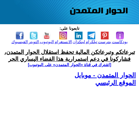
تابعونا على:
بودكاست
بنترست
تيلكرام
لينكدإن
الانستغرام
اليوتيوب
التويتر
الفيسبوك
تبرعاتكم وتبرعاتكن المالية تحفظ استقلال الحوار المتمدن،
فشاركونا في دعم استمرارية هذا الفضاء اليساري الحر
[اشترك في قناة ‫«الحوار المتمدن» على اليوتيوب]
الحوار المتمدن - موبايل
الموقع الرئيسي