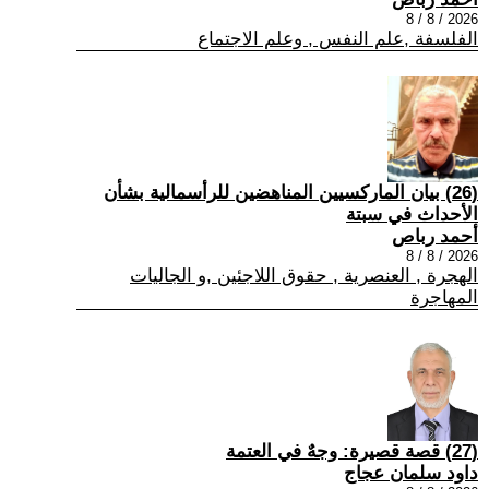
2026 / 8 / 8
الفلسفة ,علم النفس , وعلم الاجتماع
(26) بيان الماركسيين المناهضين للرأسمالية بشأن
الأحداث في سبتة
أحمد رباص
2026 / 8 / 8
الهجرة , العنصرية , حقوق اللاجئين ,و الجاليات
المهاجرة
(27) قصة قصيرة: وجهٌ في العتمة
داود سلمان عجاج