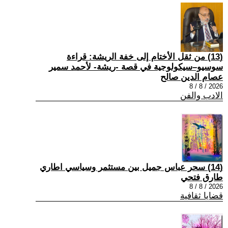
(13) من ثقل الأختام إلى خفة الريشة: قراءة
سوسيو–سيكولوجية في قصة -ريشة- لأحمد سمير
عصام الدين صالح
2026 / 8 / 8
الادب والفن
(14) سحر عباس جميل بين مستثمر وسياسي اطاري
طارق فتحي
2026 / 8 / 8
قضايا ثقافية