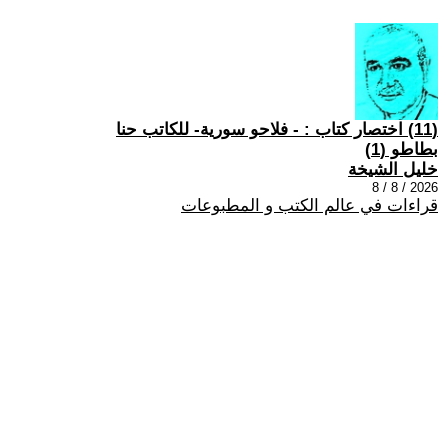
(11) اختصار كتاب : - فلاحو سورية- للكاتب حنا
بطاطو (1)
خليل الشيخة
2026 / 8 / 8
قراءات في عالم الكتب و المطبوعات