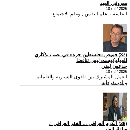
معروفي العيد
2026 / 8 / 10
الفلسفة ,علم النفس , وعلم الاجتماع
(37) قميص «فلسطين حرة» في نصب تذكاري
للهولوكوست ليس تناقضا
جدعون ليفي
2026 / 8 / 10
العمل المشترك بين القوى اليسارية والعلمانية
والديمقرطية
(38) الكرم العراقي ... الفقر العراقي !.
صادق العلي