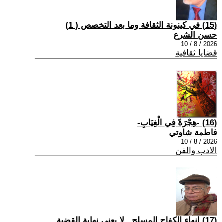
(15) في كينونة الثقافة وما بعد التخصص ( 1)
حسن الشرع
2026 / 8 / 10
قضايا ثقافية
(16) -هِجْرَةً فِي الْغِيَابِ-
فاطمة شاوتي
2026 / 8 / 10
الادب والفن
(17) إنهاء الكفاح المسلح.. لا يعني نهاية القضية