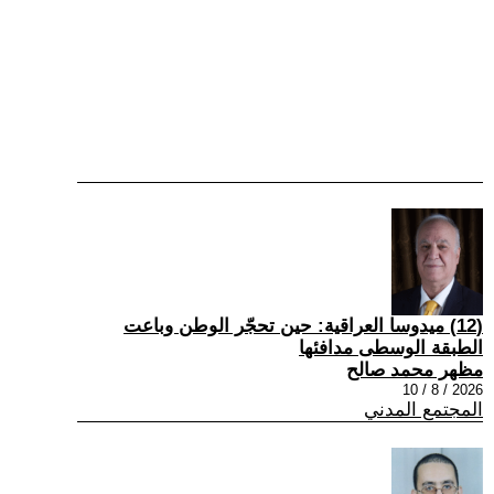
(12) ميدوسا العراقية: حين تحجّر الوطن وباعت
الطبقة الوسطى مدافئها
مظهر محمد صالح
2026 / 8 / 10
المجتمع المدني