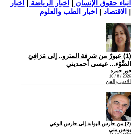
أنباء حقوق الإنسان
|
اخبار الرياضة
|
اخبار
|
اخبار الطب والعلوم
الاقتصاد
|
(1) عبورٌ من شرفة المترو.. إلى مَرَافِئِ
الضَّوْء... عيسى أحمديني
فوز حمزة
2026 / 8 / 10
الادب والفن
(2) من حارس البوابة إلى حارس الوعي
يونس متي