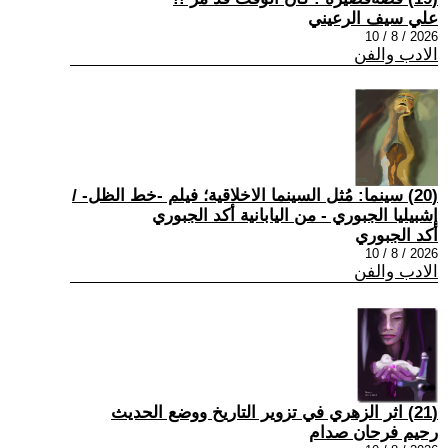
علي سيف الرعيني
2026 / 8 / 10
الادب والفن
(20) سينما: مُثل السينما الاخلاقية؛ فيلم -خط الظل- /
إشبيليا الجبوري - من اليابانية أكد الجبوري
أكد الجبوري
2026 / 8 / 10
الادب والفن
(21) اثر الزهري في تزوير التاريخ ووضع الحديث
رحيم فرحان صدام