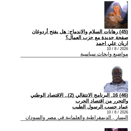
(45) رهانات السلام والاندماج: هل يفتح أردوغان
صفحة جديدة مع حزب العمال؟
اريان علي احمد
2026 / 8 / 10
مواضيع وابحاث سياسية
(46) 16. البرنامج الانتقالي (2).. الاقتصاد الوطني
والتحرر من اقتصاد الحرب
عماد حسب الرسول الطيب
2026 / 8 / 10
اليسار , الديمقراطية والعلمانية في مصر والسودان