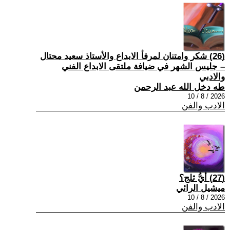
(26) شكر وامتنان لمرفأ الابداع والأستاذ سعيد محتال
– جليس الشهر في ضيافة ملتقى الابداع الفني
والادبي
طه دخل الله عبد الرحمن
2026 / 8 / 10
الادب والفن
(27) أيُّ ثلج؟
ميشيل الرائي
2026 / 8 / 10
الادب والفن