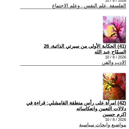
2026 / 8 / 10
الفلسفة ,علم النفس , وعلم الاجتماع
(41) الحكاية الأولى من سيرتي الذاتية، 26
السمّاح عبد الله
2026 / 8 / 10
الادب والفن
(42) امرأة على رأس منطقة القامشلي: قراءة في
دلالات التعيين وانعكاساته
اكرم حسين
2026 / 8 / 10
مواضيع وابحاث سياسية