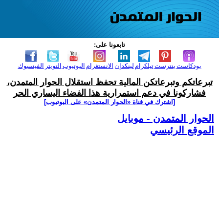
تابعونا على:
بودكاست
بنترست
تيلكرام
لينكدإن
الانستغرام
اليوتيوب
التويتر
الفيسبوك
تبرعاتكم وتبرعاتكن المالية تحفظ استقلال الحوار المتمدن،
فشاركونا في دعم استمرارية هذا الفضاء اليساري الحر
[اشترك في قناة ‫«الحوار المتمدن» على اليوتيوب]
الحوار المتمدن - موبايل
الموقع الرئيسي