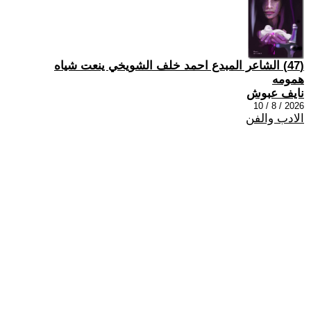
(47) الشاعر المبدع احمد خلف الشويخي ينعت شياه
همومه
نايف عبوش
2026 / 8 / 10
الادب والفن