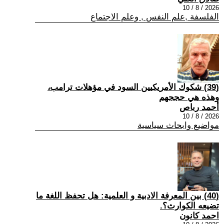
2026 / 8 / 10
الفلسفة ,علم النفس , وعلم الاجتماع
(39) شكوك الأمريكيين السود في مؤهلات ترامب،
وهذه هي حججهم
أحمد رباص
2026 / 8 / 10
مواضيع وابحاث سياسية
(40) بين المعرفة الادبية و العلمية: هل تحفظ اللغة ما
تضيعه الكوارث؟.
احمد كانون