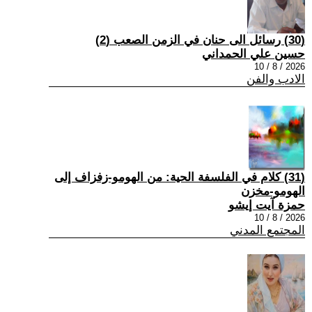
(30) رسائل الى حنان في الزمن الصعب (2)
حسين علي الحمداني
2026 / 8 / 10
الادب والفن
(31) كلام في الفلسفة الحية: من الهومو-زفزاف إلى
الهومو-مخزن
حمزة آيت إيشو
2026 / 8 / 10
المجتمع المدني