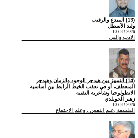
(13) المبدع والرقيب
وليد الأسطل
2026 / 8 / 10
الادب والفن
(14) التمييز بين هيدجر الوجود والزمان وهيدجر
المنعطف، أو في تعقب الخيط الرابط بين أساسية
الانطولوجيا وشاعرية التقنية
زهير الخويلدي
2026 / 8 / 10
الفلسفة ,علم النفس , وعلم الاجتماع