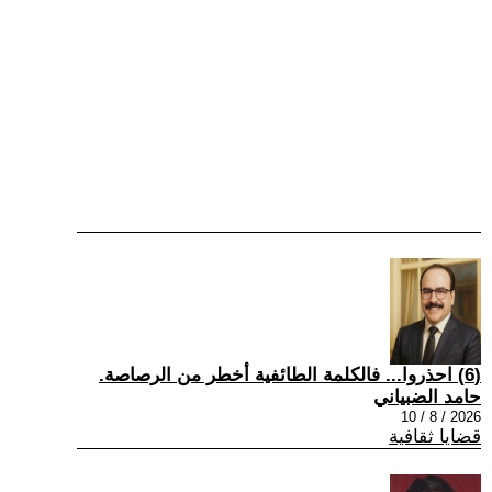
(6) احذروا... فالكلمة الطائفية أخطر من الرصاصة.
حامد الضبياني
2026 / 8 / 10
قضايا ثقافية