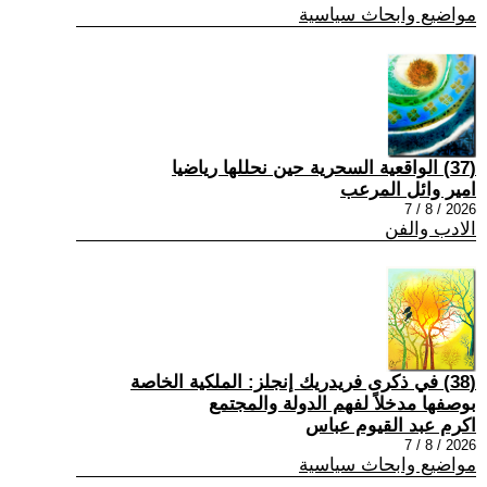
مواضيع وابحاث سياسية
(37) الواقعية السحرية حين نحللها رياضيا
امير وائل المرعب
2026 / 8 / 7
الادب والفن
(38) في ذكرى فريدريك إنجلز: الملكية الخاصة
بوصفها مدخلاً لفهم الدولة والمجتمع
اكرم عبد القيوم عباس
2026 / 8 / 7
مواضيع وابحاث سياسية