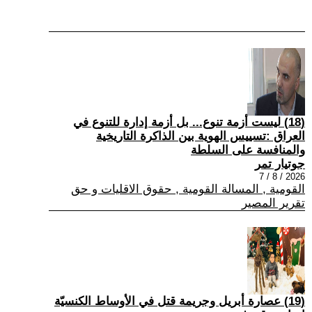
(18) ليست أزمة تنوع... بل أزمة إدارة للتنوع في
العراق :تسييس الهوية بين الذاكرة التاريخية
والمنافسة على السلطة
جوتيار تمر
2026 / 8 / 7
القومية , المسالة القومية , حقوق الاقليات و حق
تقرير المصير
(19) عصارة أبريل وجريمة قتل في الأوساط الكنسيّة