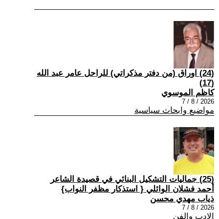
(24) اوراق (من دفتر مذكراتي) للراحل عامر عبد الله
(17)
كاظم الموسوي
2026 / 8 / 7
مواضيع وابحاث سياسية
(25) جماليات التشكيل البنائي في قصيدة الشاعر
أحمد فشلان الوائلي { استذكار مظفر النواب}
ذياب مهدي محسن
2026 / 8 / 7
الادب والفن