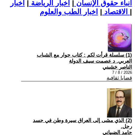
أنباء حقوق الإنسان
|
اخبار الرياضة
|
اخبار
|
اخبار الطب والعلوم
الاقتصاد
|
(1) سلسلة قرأت لكم : كتاب حوار مع الشباب
العربي. د عصمت سيف الدولة
الناصر خشيني
2026 / 8 / 7
قضايا ثقافية
(2) الذي مشى إلى العراق سيرة وطن في جسد
رجل.
حامد الضبياني