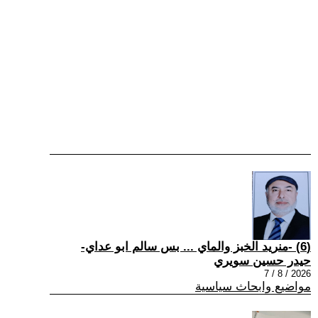
(6) -منريد الخبز والماي ... بس سالم ابو عداي-
حيدر حسين سويري
2026 / 8 / 7
مواضيع وابحاث سياسية