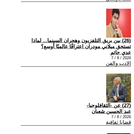
(26) بين بريق التلفزيون وهجران السينما... لماذا
تستحق ميلاني مودران اعترافًا عالميًا أوسع؟
عدي حاتم
2026 / 8 / 7
الادب والفن
(27) عن -الثقافلوجيا-
عبد الحسين شعبان
2026 / 8 / 7
قضايا ثقافية