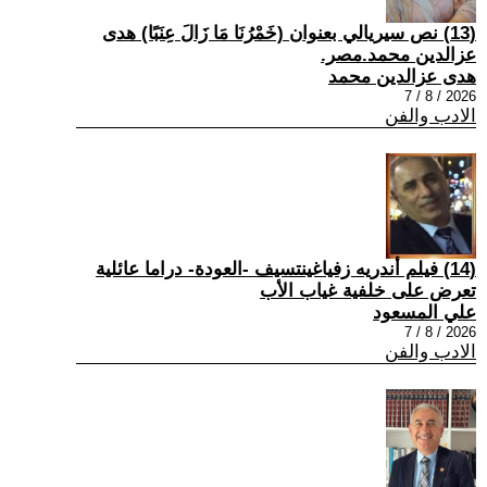
(13) نص سيريالي بعنوان (خَمْرُنَا مَا زَالَ عِنَبًا) هدى
عزالدين محمد.مصر.
هدى عزالدين محمد
2026 / 8 / 7
الادب والفن
(14) فيلم أندريه زفياغينتسيف -العودة- دراما عائلية
تعرض على خلفية غياب الأب
علي المسعود
2026 / 8 / 7
الادب والفن