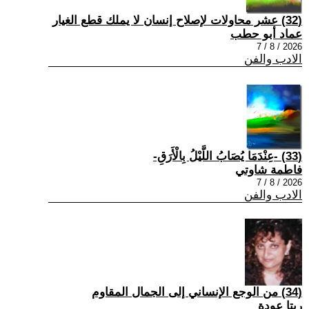
(32) عشر محاولات لإصلاح إنسان لا يملك قطع الغيار
عماد أبو حطب
2026 / 8 / 7
الادب والفن
(33) -عِنْدَمَا يُصَابُ اللَّيْلُ بِالْأَرَقِ-
فاطمة شاوتي
2026 / 8 / 7
الادب والفن
(34) من الوجع الإنساني إلى الجمال المقاوم
ريتا عودة