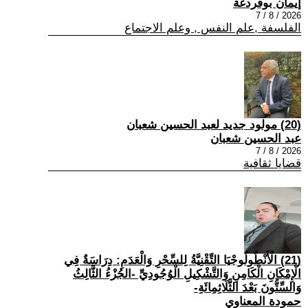
إيمان بوقردغة
2026 / 8 / 7
الفلسفة ,علم النفس , وعلم الاجتماع
(20) مولود جديد لعبد الحسين شعبان
عبد الحسين شعبان
2026 / 8 / 7
قضايا ثقافية
(21) الْأَنْطُولُوجْيَا التِّقْنِيَّةُ لِلسِّحْرِ وَالْعَدَمِ: دِرَاسَةٌ فِي
الْإِمْكَانِ الْكَامِنِ وَالتَّشْكِيلِ الْوُجُودِيِّ -الجُزْءُ الثَّالِثُ
وَالسِّتُّونَ بَعْدَ الثَّلَاثِمِائَةِ-
حمودة المعناوي