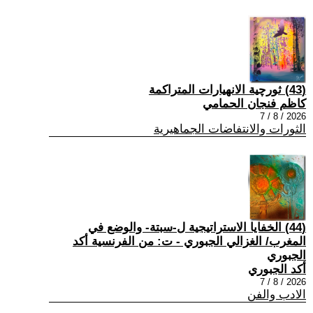
(43) ثورچية الانهيارات المتراكمة
كاظم فنجان الحمامي
2026 / 8 / 7
الثورات والانتفاضات الجماهيرية
(44) الخفايا الاستراتيجية ل-سبتة- والوضع في
المغرب/ الغزالي الجبوري - ت: من الفرنسية أكد
الجبوري
أكد الجبوري
2026 / 8 / 7
الادب والفن