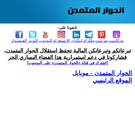
تابعونا على:
بودكاست
بنترست
تيلكرام
لينكدإن
الانستغرام
اليوتيوب
التويتر
الفيسبوك
تبرعاتكم وتبرعاتكن المالية تحفظ استقلال الحوار المتمدن،
فشاركونا في دعم استمرارية هذا الفضاء اليساري الحر
[اشترك في قناة ‫«الحوار المتمدن» على اليوتيوب]
الحوار المتمدن - موبايل
الموقع الرئيسي