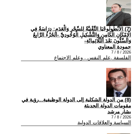
(7) الْأَنْطُولُوجْيَا التِّقْنِيَّةُ لِلسِّحْرِ وَالْعَدَمِ: دِرَاسَةٌ فِي
الْإِمْكَانِ الْكَامِنِ وَالتَّشْكِيلِ الْوُجُودِيِّ -الجُزْءُ الرَّابِعُ
وَالسِّتُّونَ بَعْدَ الثَّلَاثِمِائَةِ-
حمودة المعناوي
2026 / 8 / 7
الفلسفة ,علم النفس , وعلم الاجتماع
(8) من الدولة الشكلية إلى الدولة الوظيفية...رؤية في
مقومات الدولة الحديثة
بشار مرشد
2026 / 8 / 7
السياسة والعلاقات الدولية