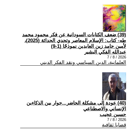
(39) ضعف الكتابات السودانية عن فكر محمود محمد
طه- كتاب: الإسلام المعاصر وتحدي الحداثة (2025)،
لأمين حامد زين العابدين نموذجًا (1-9)
عبدالله الفكي البشير
2026 / 8 / 7
العلمانية، الدين السياسي ونقد الفكر الديني
(40) عودة إلى مشكلة الحاضر...حوار بين الذكاءين
الإنساني والاصطناعي
حسين عجيب
2026 / 8 / 7
قضايا ثقافية