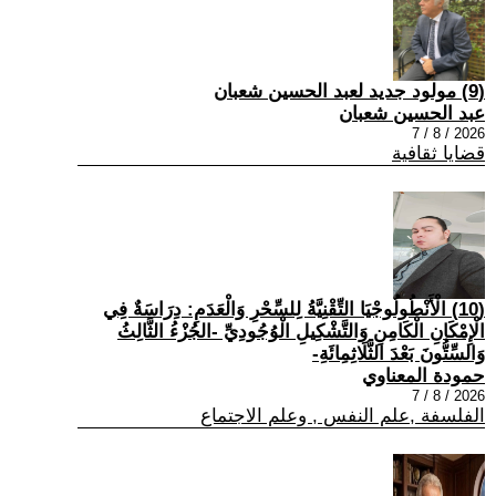
(9) مولود جديد لعبد الحسين شعبان
عبد الحسين شعبان
2026 / 8 / 7
قضايا ثقافية
(10) الْأَنْطُولُوجْيَا التِّقْنِيَّةُ لِلسِّحْرِ وَالْعَدَمِ: دِرَاسَةٌ فِي
الْإِمْكَانِ الْكَامِنِ وَالتَّشْكِيلِ الْوُجُودِيِّ -الجُزْءُ الثَّالِثُ
وَالسِّتُّونَ بَعْدَ الثَّلَاثِمِائَةِ-
حمودة المعناوي
2026 / 8 / 7
الفلسفة ,علم النفس , وعلم الاجتماع