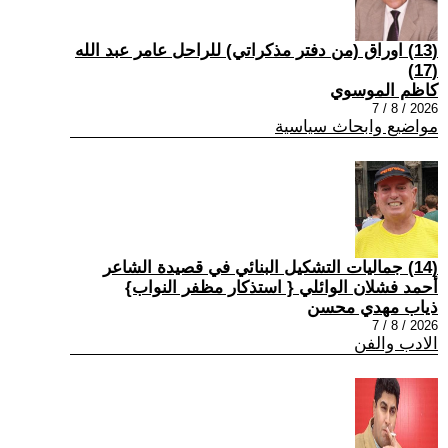
(13) اوراق (من دفتر مذكراتي) للراحل عامر عبد الله
(17)
كاظم الموسوي
2026 / 8 / 7
مواضيع وابحاث سياسية
(14) جماليات التشكيل البنائي في قصيدة الشاعر
أحمد فشلان الوائلي { استذكار مظفر النواب}
ذياب مهدي محسن
2026 / 8 / 7
الادب والفن