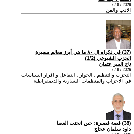
2026 / 8 / 7
الادب والفن
(37) في ذكراه ال ٨٠ ما هي أبرز معالم مسيرة
الحزب الشيوعي (1/2)
تاج السر عثمان
2026 / 8 / 7
التحزب والتنظيم , الحوار , التفاعل و اقرار السياسات
في الاحزاب والمنظمات اليسارية والديمقراطية
(38) قصة قصيرة: حين انحنت العصا
داود سلمان عجاج