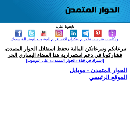
تابعونا على:
بودكاست
بنترست
تيلكرام
لينكدإن
الانستغرام
اليوتيوب
التويتر
الفيسبوك
تبرعاتكم وتبرعاتكن المالية تحفظ استقلال الحوار المتمدن،
فشاركونا في دعم استمرارية هذا الفضاء اليساري الحر
[اشترك في قناة ‫«الحوار المتمدن» على اليوتيوب]
الحوار المتمدن - موبايل
الموقع الرئيسي