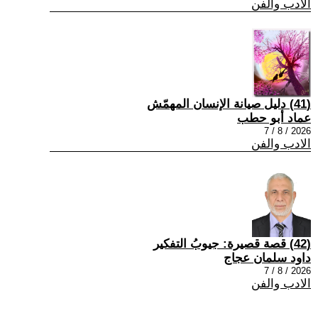
الادب والفن
(41) دليل صيانة الإنسان المهمّش
عماد أبو حطب
2026 / 8 / 7
الادب والفن
(42) قصة قصيرة: جيوبُ التفكير
داود سلمان عجاج
2026 / 8 / 7
الادب والفن