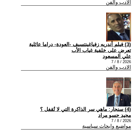
الادب والفن
(3) فيلم أندريه زفياغينتسيف -العودة- دراما عائلية
تعرض على خلفية غياب الأب
علي المسعود
2026 / 8 / 7
الادب والفن
(4) سنجار: ماهي سر الذاكرة التي لا تُقفل ؟
مجيد حسو مراد
2026 / 8 / 7
مواضيع وابحاث سياسية