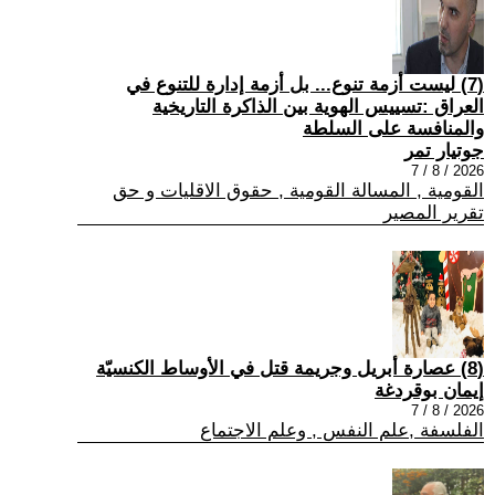
(7) ليست أزمة تنوع... بل أزمة إدارة للتنوع في
العراق :تسييس الهوية بين الذاكرة التاريخية
والمنافسة على السلطة
جوتيار تمر
2026 / 8 / 7
القومية , المسالة القومية , حقوق الاقليات و حق
تقرير المصير
(8) عصارة أبريل وجريمة قتل في الأوساط الكنسيّة
إيمان بوقردغة
2026 / 8 / 7
الفلسفة ,علم النفس , وعلم الاجتماع