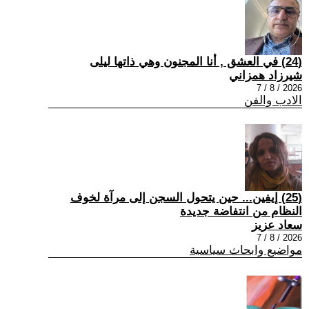
(24) في العشق , أنا المجنون وهي ذاتها ليلى
شيرزاد همزاني
2026 / 8 / 7
الادب والفن
(25) إيفين... حين يتحول السجن إلى مرآة لخوف
النظام من انتفاضة جديدة
سعاد عزيز
2026 / 8 / 7
مواضيع وابحاث سياسية