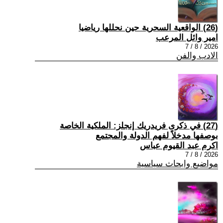
(26) الواقعية السحرية حين نحللها رياضيا
امير وائل المرعب
2026 / 8 / 7
الادب والفن
(27) في ذكرى فريدريك إنجلز: الملكية الخاصة
بوصفها مدخلاً لفهم الدولة والمجتمع
اكرم عبد القيوم عباس
2026 / 8 / 7
مواضيع وابحاث سياسية