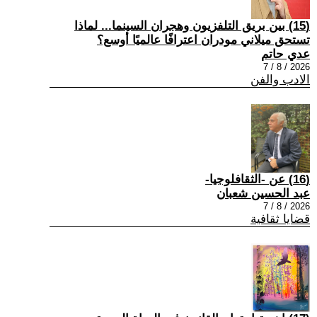
(15) بين بريق التلفزيون وهجران السينما... لماذا
تستحق ميلاني مودران اعترافًا عالميًا أوسع؟
عدي حاتم
2026 / 8 / 7
الادب والفن
(16) عن -الثقافلوجيا-
عبد الحسين شعبان
2026 / 8 / 7
قضايا ثقافية