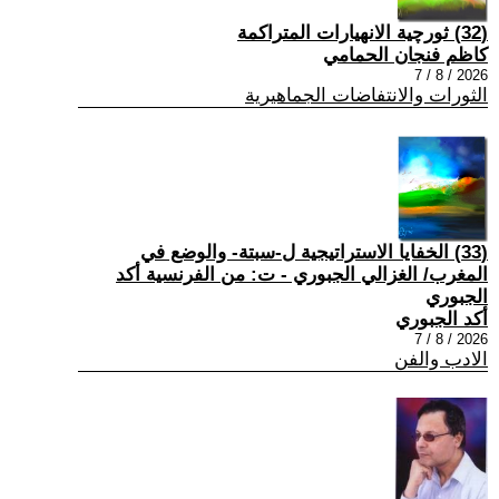
(32) ثورچية الانهيارات المتراكمة
كاظم فنجان الحمامي
2026 / 8 / 7
الثورات والانتفاضات الجماهيرية
(33) الخفايا الاستراتيجية ل-سبتة- والوضع في
المغرب/ الغزالي الجبوري - ت: من الفرنسية أكد
الجبوري
أكد الجبوري
2026 / 8 / 7
الادب والفن