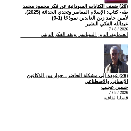
(28) ضعف الكتابات السودانية عن فكر محمود محمد
طه- كتاب: الإسلام المعاصر وتحدي الحداثة (2025)،
لأمين حامد زين العابدين نموذجًا (1-9)
عبدالله الفكي البشير
2026 / 8 / 7
العلمانية، الدين السياسي ونقد الفكر الديني
(29) عودة إلى مشكلة الحاضر...حوار بين الذكاءين
الإنساني والاصطناعي
حسين عجيب
2026 / 8 / 7
قضايا ثقافية