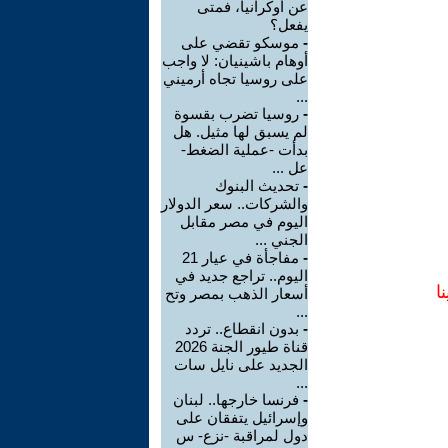
عن أوكرانيا، فمتى
يفعل؟
-
موسكو تقضي على
أوهام باشينيان: لا واجب
على روسيا تجاه أرميني
...
-
روسيا تضرب بقسوة
لم يسبق لها مثيل. هل
بدأت -عملية الضغط-
عل ...
-
تحديث البنوك
والشركات.. سعر الدولار
اليوم في مصر مقابل
الجني ...
-
مفاجأة في عيار 21
اليوم.. تراجع جديد في
ا
أسعار الذهب بمصر وتح
...
-
بدون انقطاع.. تردد
قناة طيور الجنة 2026
الجديد على نايل سات
...
-
فرنسا خارجها.. لبنان
وإسرائيل يتفقان على
دول لمراقبة -نزع- س