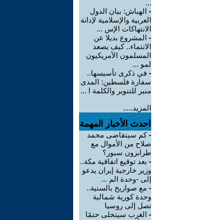
...
-
الهباش: بيان الدول
العربية والإسلامية لإدانة
الانتهاكات الإس ...
-
المشروع بديلا عن
الانتماء.. كيف يصعد
المسلمون الأمريكيون
لمو ...
-
في ذكرى تأسيسها..
سفارة فلسطين: المدى
منبر للتنوير والكلمة ا ...
المزيد.....
احدث الأخبار المهمة
-
كم سيتقاضى محمد
صلاح من الأموال مع
طرابزون سبور؟
-
بعد توقيع اتفاقية مكة..
وزير خارجية إيران يدعو
إلى -وحدة الم ...
-
مع صواريخ بالستية..
وحدة كورية شمالية
تصل إلى روسيا
-
الغرب سيتخلى حتمًا