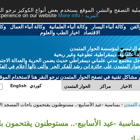
ة التصفح والنشر، الموقع يستخدم بعض أنواع الكوكيز نرجو النق
More info - المزيد
experience on our website
الفن
-
وكالة أنباء اليسار
-
وكالة أنباء العلمانية
-
وكالة أنباء العمال
-
وكا
الاقتصاد
-
اخبار الطب والعلوم
 الرئيسي لمؤسسة الحوار المتمدن
، علمانية، ديمقراطية، تطوعية وغير ربحية
ل مجتمع مدني علماني ديمقراطي حديث يضمن الحرية والعدالة الاجتم
حوار المتمدن على جائزة ابن رشد للفكر الحر والتى نالها أعلام في الفك
م مشاكل تقنية في تصفح الحوار المتمدن نرجو النقر هنا لاستخدام الموقع
كوردي
English
الاخبار
مراكز
الحوار المتمدن
 التمدن
- بمناسبة -عيد الأسابيع-.. مستوطنون يقتحمون باحات المسجد ا
بمناسبة -عيد الأسابيع-.. مستوطنون يقتحمون 
ارك