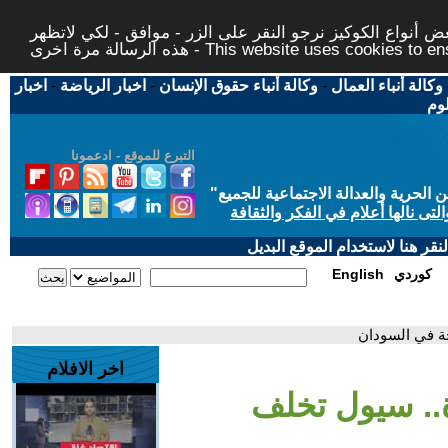
 أنواع الكوكيز نرجو النقر على الزر - موافق - لكي لاتظهر
This website uses cookies to ensure you ge
وكالة أنباء العمال
-
وكالة أنباء حقوق الإنسان
-
اخبار الرياضة
-
اخبار
لوم
التبرع للموقع - ادعمونا
حرية والعدالة الاجتماعية للجميع
"
تى نالها أعلام في الفكر والثقافة
قر هنا لاستخدام الموقع البديل
كوردي
English
ة في السودان
اخر الافلام
.. سيول تخلف