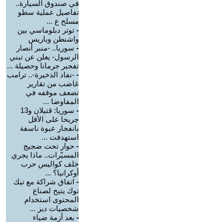
في صندوق السيارة..
تفاصيل عملية سطو
مسلح ع ...
-
توتر دبلوماسي بين
واشنطن وباريس
-
سوريا.. -منبر أنصار
الرسول- يعلن عن تبني
تفجير جرمانا وحصيلة ...
-
-نفاد الذخيرة-.. ترامب
غاضب من تقارير
تضعف موقفه في
المفاوضا ...
-
سوريا: قتيلان و13
جريحا على الأقل
بانفجار عبوة ناسفة
استهدفت ...
-
حوار تحت ضجيج
المسيّرات.. ماذا يجري
خلف كواليس حرب
أوكرانيا؟ ...
-
اتفاق شراكة مع تيك
توك يتيح لصناع
المحتوى استخدام
شخصيات ديز ...
-
بعد أزمة ضياء