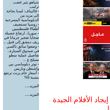
نتنياهو يثير غضب
ترامب
-
قاليباف: لسنا بحاجة
إلى مزيد من
الدبلوماسية المسرحية
-
روسيا تستضيف
أطفالا فلسطينيين
-
سوريا.. ارتفاع حصيلة
ضحايا تفجير جرمانا في
ريف دمشق إلى قتيل ...
-
وضعوا سائق تاكسي
في صندوق السيارة..
تفاصيل عملية سطو
مسلح ع ...
-
توتر دبلوماسي بين
واشنطن وباريس
-
أسعار خام برنت ترتفع
بنسبة 5%
المزيد.....
المزيد.....
جاد الأفلام الجيدة
ا