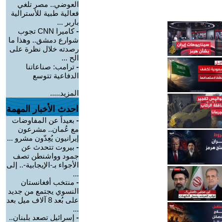
العوضي.. مصر تلغي
فعالية طبية للأسترالية
باربر ...
-
كاميرا CNN تجوب
شوارع دمشق.. وهذا ما
رصدته خلال نظرة على
الح ...
-
ترامب: صناعاتنا
الدفاعية تتوسع
المزيد.....
احدث الأخبار المهمة
-
بعيداً عن المفاوضات
مع عُمان.. مشرعون
إيرانيون يُعِدّون مشرو ...
-
بيروت تتحدث عن
جمود وواشنطن تصف
الأجواء بـ-الإيجابية-.. إلى
...
-
منتخب أفغانستان
النسوي يجتمع من جديد
على بُعد 8 آلاف ميل بعد
...
-
إسرائيل تصعد بلبنان..