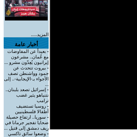
المزيد.....
أخبار عامة
-
بعيداً عن المفاوضات
مع عُمان.. مشرعون
إيرانيون يُعِدّون مشرو ...
-
بيروت تتحدث عن
جمود وواشنطن تصف
الأجواء بـ-الإيجابية-.. إلى
...
-
إسرائيل تصعد بلبنان..
نتنياهو يثير غضب
ترامب
-
روسيا تستضيف
أطفالا فلسطينيين
-
سوريا.. ارتفاع حصيلة
ضحايا تفجير جرمانا في
ريف دمشق إلى قتيل ...
-
وضعوا سائق تاكسي