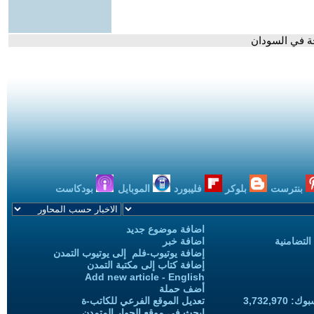
ة في السودان
بنترست
بلوكر
فليبورد
الموبايل
بودكاست
اضافة موضوع جديد
التضامنية
اضافة خبر
إضافة يوتيوب-فلم إلى يوتيوب التمدن
إضافة كتاب إلى مكتبة التمدن
Add new article - English
أضف حملة
3,732,97
تعديل الموقع الفرعي للكاتب-ة
ابحث في موقع الحوار المتمدن