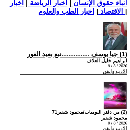
أنباء حقوق الإنسان
|
اخبار الرياضة
|
اخبار
|
اخبار الطب والعلوم
الاقتصاد
|
(1) جيا يوسف ................نبع بعيد الغور
ابراهيم خليل العلاف
2026 / 8 / 9
الادب والفن
(2) من دفتر اليوميات/محمود شقير71
محمود شقير
2026 / 8 / 9
الادب والفن