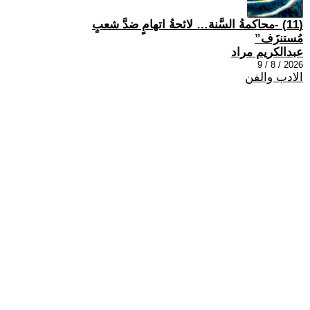
(11) -محاكمةُ السَّنة… لائحةُ اتهامٍ ضدَّ شعبٍ
مُستنزَف”
عبدالكريم مراد
2026 / 8 / 9
الادب والفن