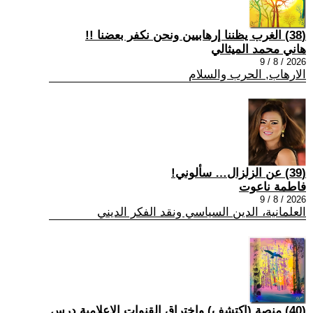
(38) الغرب يظننا إرهابيين ونحن نكفر بعضنا !!
هاني محمد الميثالي
2026 / 8 / 9
الارهاب, الحرب والسلام
(39) عن الزلزال… سألوني!
فاطمة ناعوت
2026 / 8 / 9
العلمانية، الدين السياسي ونقد الفكر الديني
(40) منصة (اكتشف) واختراق القنوات الإعلامية درس