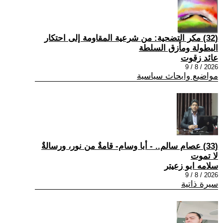
(32) مكر التضحية: من شرعية المقاومة إلى احتكار
البطولة ومأزق السلطة
عائد زقوت
2026 / 8 / 9
مواضيع وابحاث سياسية
(33) عصام سالم.. - أبا وسام- قامةٌ من نور، ورسالةٌ
لا تموت
سلامه ابو زعيتر
2026 / 8 / 9
سيرة ذاتية