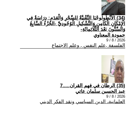
(34) الْأَنْطُولُوجْيَا التِّقْنِيَّةُ لِلسِّحْرِ وَالْعَدَمِ: دِرَاسَةٌ فِي
الْإِمْكَانِ الْكَامِنِ وَالتَّشْكِيلِ الْوُجُودِيِّ -الجُزْءُ السَّابِعُ
وَالسِّتُّونَ بَعْدَ الثَّلَاثِمِائَةِ-
حمودة المعناوي
2026 / 8 / 9
الفلسفة ,علم النفس , وعلم الاجتماع
(35) الرطان في فهم القران.....7
عبد الحسين سلمان عاتي
2026 / 8 / 9
العلمانية، الدين السياسي ونقد الفكر الديني