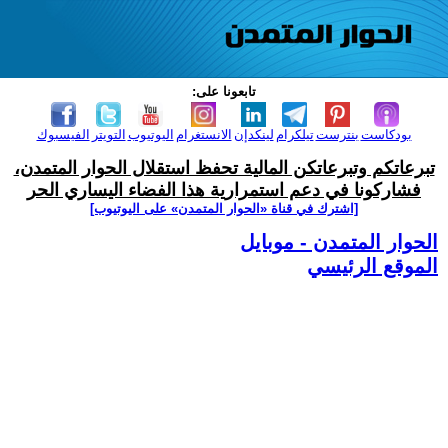
تابعونا على:
بودكاست
بنترست
تيلكرام
لينكدإن
الانستغرام
اليوتيوب
التويتر
الفيسبوك
تبرعاتكم وتبرعاتكن المالية تحفظ استقلال الحوار المتمدن،
فشاركونا في دعم استمرارية هذا الفضاء اليساري الحر
[اشترك في قناة ‫«الحوار المتمدن» على اليوتيوب]
الحوار المتمدن - موبايل
الموقع الرئيسي