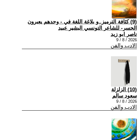
(9) كثافة الترميز..و بلاغة اللغة في - وحدهم يعبرون
الجسر- للشاعر التونسي البشير عبيد
ناصر ابو زيد
2026 / 8 / 9
الادب والفن
(10) الزلزلة
سعود سالم
2026 / 8 / 9
الادب والفن