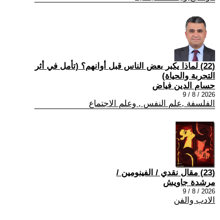
(22) لماذا يكبر بعض الناس قبل أوانهم؟ (تأمل في أثر
التجربة والحياة)
حسام الدين فياض
2026 / 8 / 9
الفلسفة ,علم النفس , وعلم الاجتماع
(23) مقال نقدي / الفينومين /
مرشدة جاويش
2026 / 8 / 9
الادب والفن