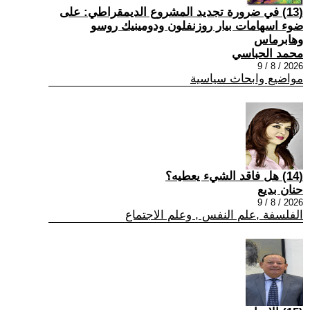
(13) في ضرورة تجديد المشروع الديمقراطي: على
ضوء اسهامات بيار روزنفلون ودومينيك روسو
وهابرماس
محمد الحباسي
2026 / 8 / 9
مواضيع وابحاث سياسية
(14) هل فاقد الشيء يعطيه؟
حنان بديع
2026 / 8 / 9
الفلسفة ,علم النفس , وعلم الاجتماع