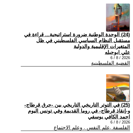
(24) الوحدة الوطنية ضرورة استراتيجية... قراءة في
مستقبل النظام السياسي الفلسطيني في ظل
المتغيرات الإقليمية والدولية
علي ابوحبله
2026 / 8 / 6
القضية الفلسطينية
(25) في التوتر التاريخي التاريخي بين -حرق قرطاج-
و-إنقاذ قرطاج- في روما القديمة وفي تونس اليوم
احمد الكافي يوسفي
2026 / 8 / 6
الفلسفة ,علم النفس , وعلم الاجتماع