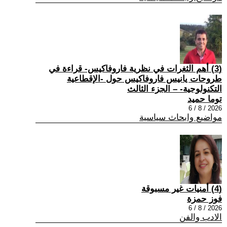
(3) أهم الثغرات في نظرية فاروفاكيس- قراءة في
طروحات يانيس فاروفاكيس حول -الإقطاعية
التكنولوجية- – الجزء الثالث
توما حميد
2026 / 8 / 6
مواضيع وابحاث سياسية
(4) أمنيات غير مسبوقة
فوز حمزة
2026 / 8 / 6
الادب والفن