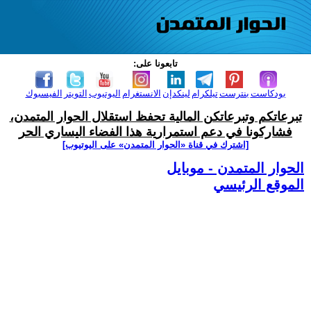
تابعونا على:
بودكاست
بنترست
تيلكرام
لينكدإن
الانستغرام
اليوتيوب
التويتر
الفيسبوك
تبرعاتكم وتبرعاتكن المالية تحفظ استقلال الحوار المتمدن،
فشاركونا في دعم استمرارية هذا الفضاء اليساري الحر
[اشترك في قناة ‫«الحوار المتمدن» على اليوتيوب]
الحوار المتمدن - موبايل
الموقع الرئيسي