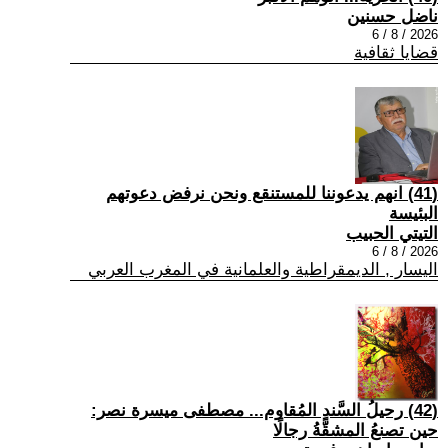
ناضل حسنين
2026 / 8 / 6
قضايا ثقافية
(41) انهم يدعوننا للمستنقع ونحن نرفض دعوتهم
البئيسة
التيتي الحبيب
2026 / 8 / 6
اليسار , الديمقراطية والعلمانية في المغرب العربي
(42) رحيلُ السَّندِ المُقاوم... مصطفى ميسرة نصر:
حين تصنعُ المشقَّةُ رجالًا