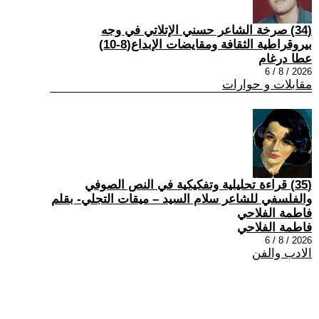
(34) صرخة الشاعر حسني الإتلاتي في وجه
بيروقراطية الثقافة ومقايضات الإبداع(8-10)
عطا درغام
2026 / 8 / 6
مقابلات و حوارات
(35) قراءة تحليلية وتفكيكية في النص الصوفي
والفلسفي للشاعر سلام السيد – ميقات التجلي- بقلم
فاطمة الفلاحي
فاطمة الفلاحي
2026 / 8 / 6
الادب والفن