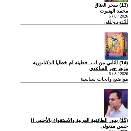
(13) سحر العناق
محمد الهنبوت
2026 / 8 / 6
الادب والفن
(14) الثاني من اب: خطيئة ام خطايا الدكتاتورية
مزهر جبر الساعدي
2026 / 8 / 6
مواضيع وابحاث سياسية
(15) بذور الطائفية العربية والاستقواء بالأجنبي !!
حسن مدبولى