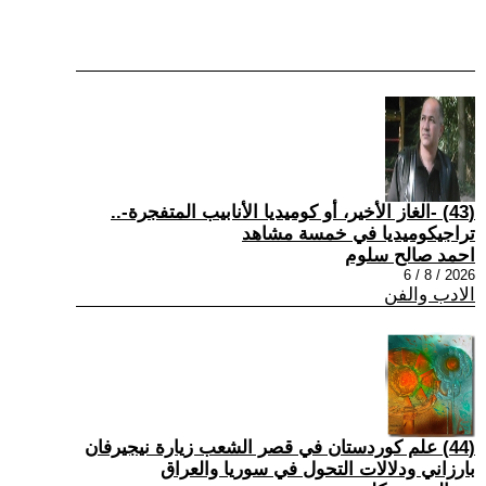
(43) -الغاز الأخير، أو كوميديا الأنابيب المتفجرة-..
تراجيكوميديا في خمسة مشاهد
احمد صالح سلوم
2026 / 8 / 6
الادب والفن
(44) علم كوردستان في قصر الشعب زيارة نيجيرفان
بارزاني ودلالات التحول في سوريا والعراق