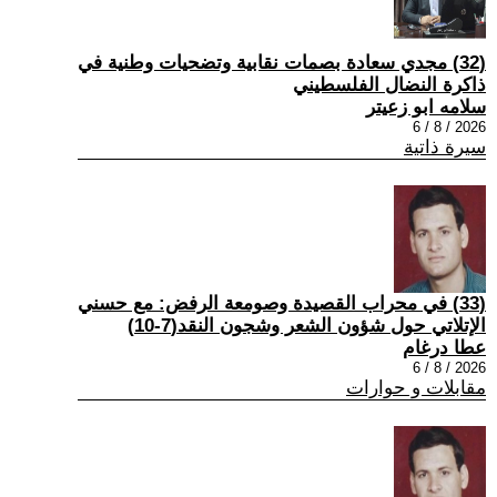
(32) مجدي سعادة بصمات نقابية وتضحيات وطنية في
ذاكرة النضال الفلسطيني
سلامه ابو زعيتر
2026 / 8 / 6
سيرة ذاتية
(33) في محراب القصيدة وصومعة الرفض: مع حسني
الإتلاتي حول شؤون الشعر وشجون النقد(7-10)
عطا درغام
2026 / 8 / 6
مقابلات و حوارات