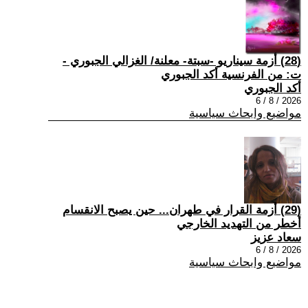
(28) أزمة سيناريو -سبتة- معلنة/ الغزالي الجبوري -
ت: من الفرنسية أكد الجبوري
أكد الجبوري
2026 / 8 / 6
مواضيع وابحاث سياسية
(29) أزمة القرار في طهران... حين يصبح الانقسام
أخطر من التهديد الخارجي
سعاد عزيز
2026 / 8 / 6
مواضيع وابحاث سياسية