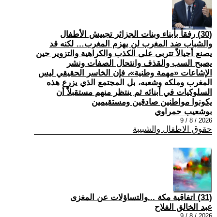
(30) رفقاً بأبناء وبنات الجزائر تجييش الأطفال
والشباب ضد المغرب لن يهزم المغرب… لكنه قد
يصنع أجيالاً تتربى على الكذب والكراهية والتزوير حين
يصبح السب والقذف وانتحال الصفات ونشر
الإشاعات «مهمة وطنية»، فإن الخاسر الحقيقي ليس
المغرب وملكه وشعبه، بل المجتمع الذي يزرع هذه
السلوكيات في أبنائه ثم ينتظر منهم مستقبلاً أن
يكونوا مواطنين صادقين ومستقيمين
بوشعيب حمراوي
2026 / 8 / 9
حقوق الاطفال والشبيبة
(31) اتفاقية مكة ...والتساؤلات عن المغزى
عبد الخالق الفلاح
2026 / 8 / 9