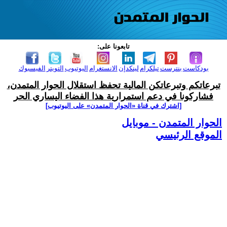
تابعونا على:
بودكاست
بنترست
تيلكرام
لينكدإن
الانستغرام
اليوتيوب
التويتر
الفيسبوك
تبرعاتكم وتبرعاتكن المالية تحفظ استقلال الحوار المتمدن،
فشاركونا في دعم استمرارية هذا الفضاء اليساري الحر
[اشترك في قناة ‫«الحوار المتمدن» على اليوتيوب]
الحوار المتمدن - موبايل
الموقع الرئيسي