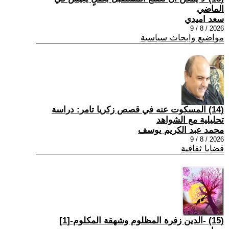
الماضي
سعد اميدي
2026 / 8 / 9
مواضيع وابحاث سياسية
(14) المسكوت عنه في قصص زكريا تامر: دراسة
تحليلية مع الشواهد
محمد عبد الكريم يوسف
2026 / 8 / 9
قضايا ثقافية
(15) -الدين زفرة المظلوم وشهقة المكلوم-[1]