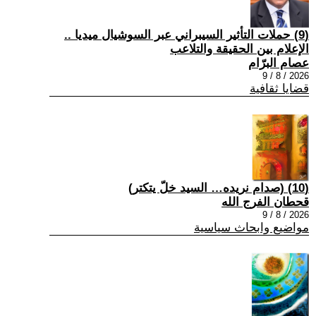
(9) حملات التأثير السيبراني عبر السوشيال ميديا ..
الإعلام بين الحقيقة والتلاعب
عصام البرّام
2026 / 8 / 9
قضايا ثقافية
(10) (صدام نريده… السيد خلّ يتكتر)
قحطان الفرج الله
2026 / 8 / 9
مواضيع وابحاث سياسية