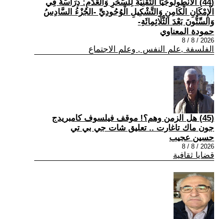
(44) الْأَنْطُولُوجْيَا التِّقْنِيَّةُ لِلسِّحْرِ وَالْعَدَمِ: دِرَاسَةٌ فِي
الْإِمْكَانِ الْكَامِنِ وَالتَّشْكِيلِ الْوُجُودِيِّ -الجُزْءُ السَّادِسُ
وَالسِّتُّونَ بَعْدَ الثَّلَاثِمِائَةِ-
حمودة المعناوي
2026 / 8 / 8
الفلسفة ,علم النفس , وعلم الاجتماع
(45) هل الزمن وهم؟! موقف فيلسوف كامبريدج
جون ماك تاغارت .. تعليق شات جي بي تي
حسين عجيب
2026 / 8 / 8
قضايا ثقافية