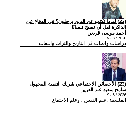
(22) لماذا نكتب عن الذين يرحلون؟ في الدفاع عن
الذاكرة قبل أن تصبح نسيانًا
أحمد موسى قريعي
2026 / 8 / 9
دراسات وابحاث في التاريخ والتراث واللغات
(23) الأخصائي الاجتماعي شريك التنمية المجهول
سامح سعيد عبد العزيز
2026 / 8 / 9
الفلسفة ,علم النفس , وعلم الاجتماع