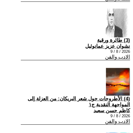
(3) طائرة ورقية
نشوان عزيز عمانوئيل
2026 / 8 / 9
الادب والفن
(4) الأطروحات حول شعر البريكان: من العزلة إلى
المواجهة النقدية ج١
كاظم حسن سعيد
2026 / 8 / 9
الادب والفن