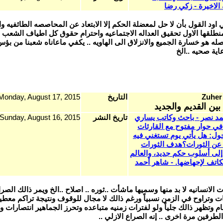
الاخيرة - زكي رضا
اود القول بأن لا حل لمعضلة الحكم إلا الابتعاد عن المحاصصه الطائفيه وا
نطلقها الاول تحقيق العداله الاجتماعيه واحترام حقوق كل اطياف الشعب ا
صله هو خسارة الجميع والانزلاق الى الهاويه .. يكفي ماعاناه شعبنا من ب
ية صحيه ..الخ
Zuher
التاريخ
Monday, August 17, 2015
بين القديم والجديد
د نصر - باحث وكاتب يساري
تاريخ النشر
Sunday, August 16, 2015
ي حوار مفتوح مع القارئات
حول: هل يأتي يوم تستغني فيه
عن الثورات؟هدف الثورات
لى أسلوب حكم جديد، والعالم
تكاتف لإجهاضها. - شاهر أحمد
الانسانيه لا بد منها وسميها ماشأت ..ثوره .. اصلاح ..الخ ويمر ذالك الصرا
ت وتراوح في الزمن نسبياً ورغم ذالك لا مجال للوقوف ونتيجة تراكم معطي
م وتظهر ذالك جلياً ولو لفترات زمنيه متباعده وتحرز الجماهير انتصارات و
طرفين مرة اخرى .. إنه الصراع الازلي ..