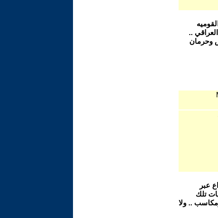
لقوميه
لعراقي ..
ؤس وحرمان
ع عبر
ات تلك
مكاسب .. ولا