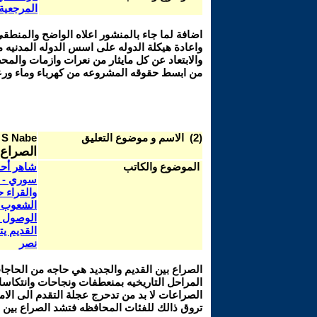
المرجعية 
اضافة لما جاء بالمنشور اعلاه الواضح والمنطقي 
واعادة هيكلة الدوله على اسس الدوله المدنيه م
والابتعاد عن كل مايثار من نعرات وازمات والمح
من ابسط حقوقه المشروعه من كهرباء وماء ورعا
(2) الاسم و موضوع التعليق
 S Nabe
الصراع 
الموضوع والكاتب
شاهر أحم
سوري - ف
والقراء 
الشعوب 
الوصول إ
القديم ي
نصر
الصراع بين القديم والجديد هي حاجه من الحاجات 
المراحل التاريخيه بمنعطفات ونجاحات وانتكاسا
الصراعات لا بد من تدحرج عجلة التقدم الى الاما
تروق ذالك للفئات المحافظه فتشد الصراع بين ال