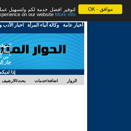
موافق - OK
لتوفير افضل خدمة لكم ولتسهيل عملية
More info - المزيد
experience on our website
أخبار عامة
-
وكالة أنباء المرأة
-
اخبار الأدب و
الموقع
يسارية
"من أج
حاز ال
إذا لديك
الزوار
اضافة/خدمات
بحث/الارشيف