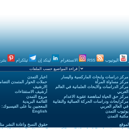
اليوتيوب
RSS
الانستغرام
لينكد إن
تيلكرام
بنتر
مركز دراسات وابحاث الماركسية واليسار
اخبار التمدن
مركز مساواة المرأة
حملات الحوار المتمدن التضامن
مركز الدراسات والابحاث العلمانية في العالم
الارشيف
العربي
أرشيف الاستفتاءات
مركز حق الحياة لمناهضة عقوبة الاعدام
مروج التمدن
مركزابحاث ودراسات الحركة العمالية والنقابية
القائمة البريدية
في العالم العربي
المعجبين بنا على الفيسبوك: 3,732,970
يوتيوب التمدن
English
مكتبة التمدن
لموقع
حقوق النسخ واعادة النشر متا