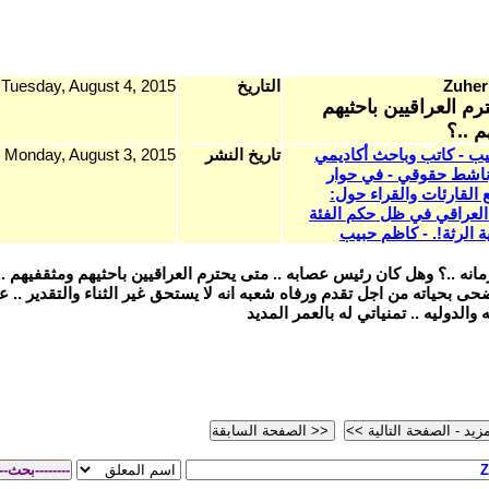
Zuher
التاريخ
Tuesday, August 4, 2015
رم العراقيين باحثيهم
م ..؟
ب - كاتب وباحث أكاديمي
تاريخ النشر
Monday, August 3, 2015
اشط حقوقي - في حوار
 القارئات والقراء حول:
 العراقي في ظل حكم الفئة
ة الرثة!. - كاظم حبيب
ه ..؟ وهل كان رئيس عصابه .. متى يحترم العراقيين باحثيهم ومثقفيهم ..؟
بحياته من اجل تقدم ورفاه شعبه انه لا يستحق غير الثناء والتقدير .. ع
الدوليه .. تمنياتي له بالعمر المديد