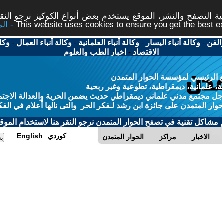
 التصفح والنشر، الموقع يستخدم بعض أنواع الكوكيز نرجو النقر
This website uses cookies to ensure you get the best 
الفن
-
وكالة أنباء اليسار
-
وكالة أنباء العلمانية
-
وكالة أنباء العمال
-
وكا
الاقتصاد
-
اخبار الطب والعلوم
 الرئيسي لمؤسسة الحوار المتمدن
، علمانية، ديمقراطية، تطوعية وغير ربحية
ل مجتمع مدني علماني ديمقراطي حديث يضمن الحرية والعدالة الاجتم
حوار المتمدن على جائزة ابن رشد للفكر الحر والتى نالها أعلام في الفك
م مشاكل تقنية في تصفح الحوار المتمدن نرجو النقر هنا لاستخدام الموقع
كوردي
English
الاخبار
مراكز
الحوار المتمدن