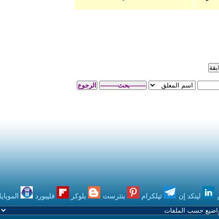
بنترست
بلوكر
فليبورد
الموبايل
بودكاست