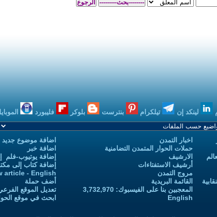
بنترست
بلوكر
فليبورد
الموبايل
بودكاست
اضافة موضوع جديد
 التضامنية
اضافة خبر
إضافة يوتيوب-فلم إلى يوتيوب التمدن
إضافة كتاب إلى مكتبة التمدن
Add new article - English
أضف حملة
 3,732,970
تعديل الموقع الفرعي للكاتب-ة
ابحث في موقع الحوار المتمدن