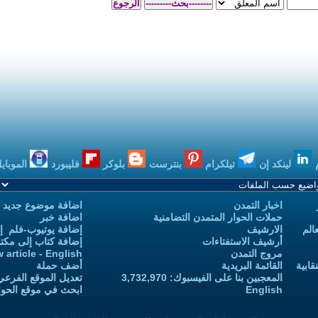
بنترست
بلوكر
فليبورد
الموبايل
بودكاست
اضافة موضوع جديد
 التضامنية
اضافة خبر
إضافة يوتيوب-فلم إلى يوتيوب التمدن
إضافة كتاب إلى مكتبة التمدن
Add new article - English
أضف حملة
 3,732,970
تعديل الموقع الفرعي للكاتب-ة
ابحث في موقع الحوار المتمدن