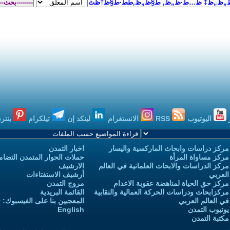
اليوتيوب
RSS
الانستغرام
لينكد إن
تيلكرام
بنتر
مركز دراسات وابحاث الماركسية واليسار
اخبار التمدن
مركز مساواة المرأة
حملات الحوار المتمدن التضامن
مركز الدراسات والابحاث العلمانية في العالم
الارشيف
العربي
أرشيف الاستفتاءات
مركز حق الحياة لمناهضة عقوبة الاعدام
مروج التمدن
مركزابحاث ودراسات الحركة العمالية والنقابية
القائمة البريدية
في العالم العربي
المعجبين بنا على الفيسبوك: 3,732,970
يوتيوب التمدن
English
مكتبة التمدن