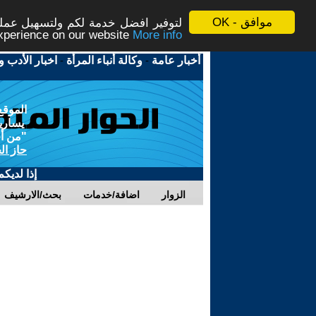
موافق - OK
لتوفير افضل خدمة لكم ولتسهيل عملية
More info - المزيد
experience on our website
أخبار عامة
-
وكالة أنباء المرأة
-
اخبار الأدب و
الموقع
يسارية
"من أج
حاز ال
إذا لديك
الزوار
اضافة/خدمات
بحث/الارشيف