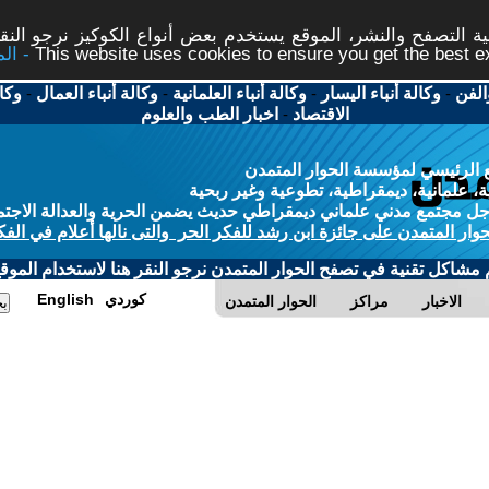
 التصفح والنشر، الموقع يستخدم بعض أنواع الكوكيز نرجو النقر
This website uses cookies to ensure you get the best 
الفن
-
وكالة أنباء اليسار
-
وكالة أنباء العلمانية
-
وكالة أنباء العمال
-
وكا
الاقتصاد
-
اخبار الطب والعلوم
 الرئيسي لمؤسسة الحوار المتمدن
، علمانية، ديمقراطية، تطوعية وغير ربحية
ل مجتمع مدني علماني ديمقراطي حديث يضمن الحرية والعدالة الاجتم
حوار المتمدن على جائزة ابن رشد للفكر الحر والتى نالها أعلام في الفك
م مشاكل تقنية في تصفح الحوار المتمدن نرجو النقر هنا لاستخدام الموقع
كوردي
English
الاخبار
مراكز
الحوار المتمدن