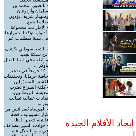
-
بالصور.. محمد بن
سلمان وأردوغان
وشهباز شريف يؤدون
صلاة الجمع ...
-
الإمارات.. مجموعة
-أدنوك- تؤكد استمرارها
في تلبية متطلبات عم
...
-
ناشط سوداني يكشف
عن شبكة تجنيد
مواطنيه في ليبيا للقتال
بأوكر ...
-
14 جريحاً في تفجير
حافلة جرمانا، وتحقيقات
لكشف المسؤولين
-
كلفة الصراع تضرب
معيشة البريطانيين..
نقابات عمالية تطالب
بور ...
-
الموساد يُبعد اثنين من
كبار مسؤوليه.. خطة
فاشلة لتغيير النظا ...
جاد الأفلام الجيدة
-
حوادث السير تتضاعف
في سوريا خلال عام..
ا