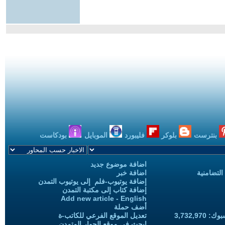
بنترست
بلوكر
فليبورد
الموبايل
بودكاست
اضافة موضوع جديد
التضامنية
اضافة خبر
إضافة يوتيوب-فلم إلى يوتيوب التمدن
إضافة كتاب إلى مكتبة التمدن
Add new article - English
أضف حملة
3,732,97
تعديل الموقع الفرعي للكاتب-ة
ابحث في موقع الحوار المتمدن