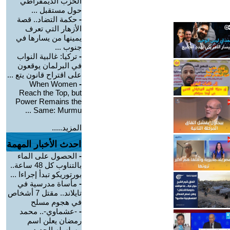
الحزب الديمقراطي
حول مستقبل ...
-
حكمة التضاد.. قصة
الأزهار التي تعرف
يمينها من يسارها في
جنوب ...
-
تركيا: غالبية النواب
في البرلمان يوقعون
على اقتراح قانون يتع ...
When Women
-
Reach the Top, but
Power Remains the
Same: Murmu ...
المزيد.....
احدث الأخبار المهمة
-
الحصول على الماء
بالتناوب كل 48 ساعة..
بورتوريكو تبدأ إجراءا ...
-
مأساة مدرسية في
تايلاند.. مقتل 7 أشخاص
في هجوم مسلح
-
-عشماوي-.. محمد
رمضان يعلن اسم
مسلسله الجديد