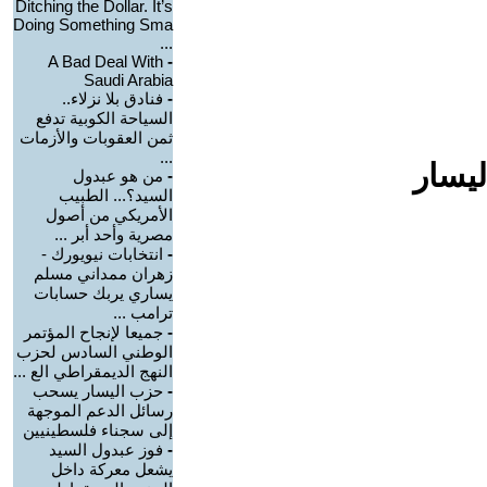
Ditching the Dollar. It’s
Doing Something Sma
...
A Bad Deal With
-
Saudi Arabia
-
فنادق بلا نزلاء..
السياحة الكوبية تدفع
ثمن العقوبات والأزمات
...
ليسار
-
من هو عبدول
السيد؟... الطبيب
الأمريكي من أصول
مصرية وأحد أبر ...
-
انتخابات نيويورك -
زهران ممداني مسلم
يساري يربك حسابات
ترامب ...
-
جميعا لإنجاح المؤتمر
الوطني السادس لحزب
النهج الديمقراطي الع ...
-
حزب اليسار يسحب
رسائل الدعم الموجهة
إلى سجناء فلسطينيين
-
فوز عبدول السيد
يشعل معركة داخل