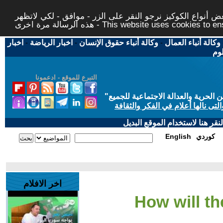
 أنواع الكوكيز نرجو النقر على الزر - موافق - لكي لاتظهر
This website uses cookies to ensure you ge
وكالة أنباء العمال
-
وكالة أنباء حقوق الإنسان
-
اخبار الرياضة
-
اخبار
لوم
التبرع للموقع - ادعمونا
حرية والعدالة الاجتماعية للجميع
"
تى نالها أعلام في الفكر والثقافة
قر هنا لاستخدام الموقع البديل
كوردي
English
اخر الافلام
- How will 