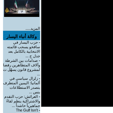
المزيد.....
وكالة أنباء اليسار
-
حزب اليسار في
سافخو يسحب قائمته
الانتخابية بالكامل بعد
جدل ح ...
-
صدامات بين الشرطة
وآلاف المتظاهرين رفضا
لمشروع قانون يسهّل ت
...
-
زلزال سياسي في
ألمانيا: اليمين المتطرف
يتصدر الاستطلاعات
بنس ...
-
العرائش: حزب التقدم
والاشتراكية ينظم لقاءً
جماهيرياً حاشداً ...
The Gulf Isn’t
-