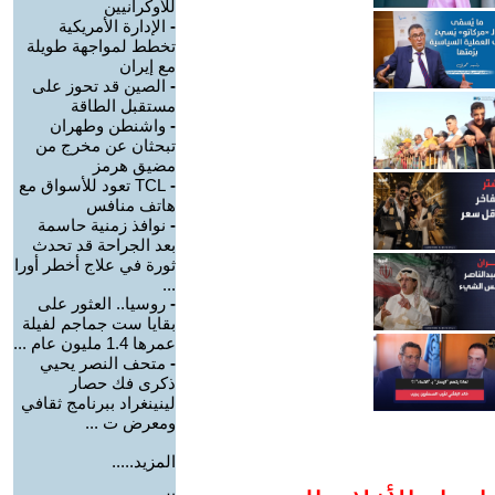
للأوكرانيين
-
الإدارة الأمريكية
تخطط لمواجهة طويلة
مع إيران
-
الصين قد تحوز على
مستقبل الطاقة
-
واشنطن وطهران
تبحثان عن مخرج من
مضيق هرمز
-
TCL تعود للأسواق مع
هاتف منافس
-
نوافذ زمنية حاسمة
بعد الجراحة قد تحدث
ثورة في علاج أخطر أورا
...
-
روسيا.. العثور على
بقايا ست جماجم لفيلة
عمرها 1.4 مليون عام ...
-
متحف النصر يحيي
ذكرى فك حصار
لينينغراد ببرنامج ثقافي
ومعرض ت ...
المزيد.....