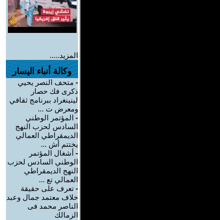
المزيد.....
وكالة أنباء اليسار
-
متحف النصر يحيي
ذكرى فك حصار
لينينغراد ببرنامج ثقافي
ومعرض ت ...
-
المؤتمر الوطني
السادس لحزب النهج
الديمقراطي العمالي
يختتم أش ...
-
أشغال المؤتمر
الوطني السادس لحزب
النهج الديمقراطي
العمالي تع ...
-
تعرف على حقيقة
خلاف معتمد جمال وعبد
الناصر محمد فى
الزمالك