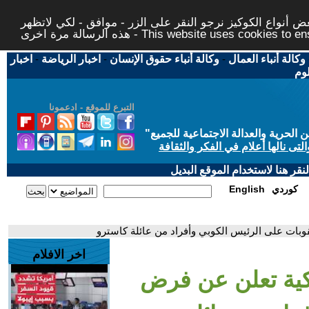
 أنواع الكوكيز نرجو النقر على الزر - موافق - لكي لاتظهر
This website uses cookies to ensure you ge
وكالة أنباء العمال
-
وكالة أنباء حقوق الإنسان
-
اخبار الرياضة
-
اخبار
لوم
التبرع للموقع - ادعمونا
حرية والعدالة الاجتماعية للجميع
"
تى نالها أعلام في الفكر والثقافة
قر هنا لاستخدام الموقع البديل
كوردي
English
قوبات على الرئيس الكوبي وأفراد من عائلة كاسترو
اخر الافلام
ريكية تعلن عن فرض