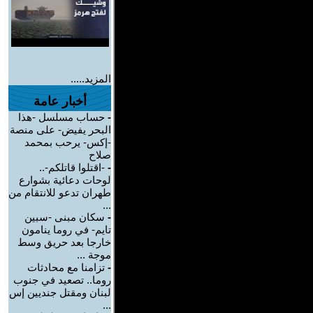
المزيد.....
أخبار عامة
-
حساب مسلسل -هذا
البحر يفيض- على منصة
-إكس- يرحب بمحمد
صلاح
-
-اقتلوا قاتلكم-..
لوحات دعائية بشوارع
طهران تدعو للانتقام من
...
-
سكان مبنى -سبين
تايم- في روما ينامون
خارجا بعد حريق وسط
موجة ...
-
تزامنا مع محادثات
روما.. تصعيد في جنوب
لبنان ومقتل جنديين إس
...