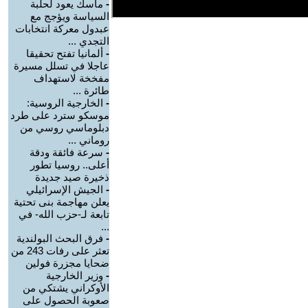
-
ماسك يعود لحلبة
السياسة ويؤجج مع
عبدول معركة انتخابات
التجدي ...
-
ألمانيا تفتح تحقيقا
عاجلا في تسلل مسيرة
مفخخة لاستهداف
طائرة ...
-
الخارجية الروسية:
موسكو سترد على طرد
دبلوماسي روسي من
روماني ...
-
سرعة فائقة ودقة
أعلى.. روسيا تطور
ذخيرة صيد جديدة
-
الجيش الإسرائيلي
يعلن مهاجمة بنى تحتية
تابعة لـ-حزب الله- في
...
-
فرق البحث البولندية
تعثر على رفات 243 من
ضحايا مجزرة فولين
-
وزير الخارجية
الأوكراني يشتكي من
صعوبة الحصول على