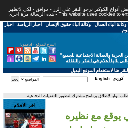
 أنواع الكوكيز نرجو النقر على الزر - موافق - لكي لاتظهر
This website uses cookies to ensure you ge
وكالة أنباء العمال
-
وكالة أنباء حقوق الإنسان
-
اخبار الرياضة
-
اخبار
لوم
التبرع للموقع - ادعمونا
حرية والعدالة الاجتماعية للجميع
"
تى نالها أعلام في الفكر والثقافة
قر هنا لاستخدام الموقع البديل
كوردي
English
خطاب نوايا لإطلاق برنامج مشترك لتطوير التقنيات الدفاعية
اخر الافلام
ني يوقع مع نظيره