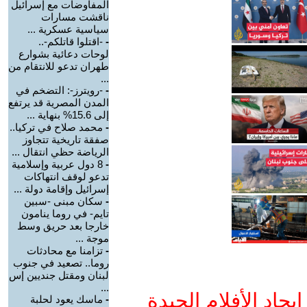
المفاوضات مع إسرائيل
ناقشت مسارات
سياسية عسكرية ...
-
-اقتلوا قاتلكم-..
لوحات دعائية بشوارع
طهران تدعو للانتقام من
...
-
-رويترز-: التضخم في
المدن المصرية قد يرتفع
إلى 15.6% بنهاية ...
-
محمد صلاح في تركيا..
صفقة تاريخية تتجاوز
الرياضة حظي انتقال ...
-
8 دول عربية وإسلامية
تدعو لوقف انتهاكات
إسرائيل وإقامة دولة ...
-
سكان مبنى -سبين
تايم- في روما ينامون
خارجا بعد حريق وسط
موجة ...
-
تزامنا مع محادثات
روما.. تصعيد في جنوب
لبنان ومقتل جنديين إس
...
جاد الأفلام الجيدة
-
ماسك يعود لحلبة