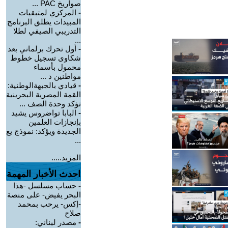
صواريخ PAC ...
-
المركزي لمتبقيات
المبيدات يطلق البرنامج
التدريبي الصيفي لطلا
...
-
أول تحرك برلماني بعد
شكاوى تسجيل خطوط
محمول بأسماء
مواطنين د ...
-
قيادي بالجبهةالوطنية:
القمة المصرية البحرينية
تؤكد وحدة الصف ...
-
البابا تواضروس يشيد
بإنجازات العلمين
الجديدة ويؤكد: نموذج يع
...
المزيد.....
احدث الأخبار المهمة
-
حساب مسلسل -هذا
البحر يفيض- على منصة
-إكس- يرحب بمحمد
صلاح
-
مصدر لبناني: