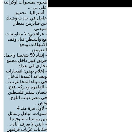
هجوم بمسيرات أوكرانية
على بي ...
-
أستراليا.. تحقيق
عاجل في حادث وشيك
بين طائرتين بمطار
سيدني
-
عراقجي: لا مفاوضات
مع واشنطن قبل وقف
الانتهاكات ودفع
التعويض ...
-
إنقاذ 50 شخصا وإخماد
حريق كبير داخل مجمع
تجاري في بغداد
-
إعلام يمني: انفجارات
وتصاعد أعمدة الدخان
في ميناء المخا غرب ...
-
القاهرة وحركة -فتح-
تنعيان سفير فلسطين
في مصر دياب اللوح
وتش ...
-
لأول مرة منذ 4
سنوات.. تبادل رسائل
بين روسيا وسلوفينيا
-
-ابني لا يعرف أباه-..
حكايات غزّيات فرقتهن