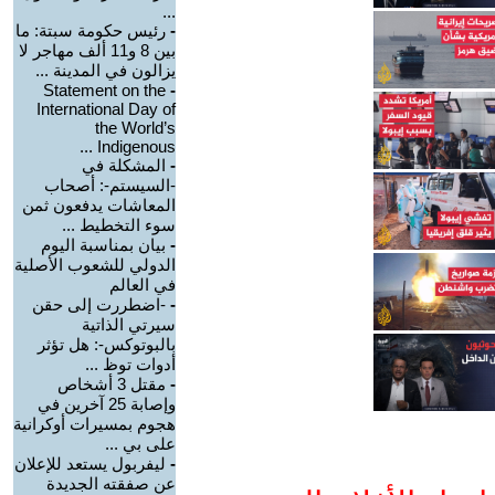
...
-
رئيس حكومة سبتة: ما
بين 8 و11 ألف مهاجر لا
يزالون في المدينة ...
Statement on the
-
International Day of
the World’s
Indigenous ...
-
المشكلة في
-السيستم-: أصحاب
المعاشات يدفعون ثمن
سوء التخطيط ...
-
بيان بمناسبة اليوم
الدولي للشعوب الأصلية
في العالم
-
-اضطررت إلى حقن
سيرتي الذاتية
بالبوتوكس-: هل تؤثر
أدوات توظ ...
-
مقتل 3 أشخاص
وإصابة 25 آخرين في
هجوم بمسيرات أوكرانية
على بي ...
-
ليفربول يستعد للإعلان
عن صفقته الجديدة