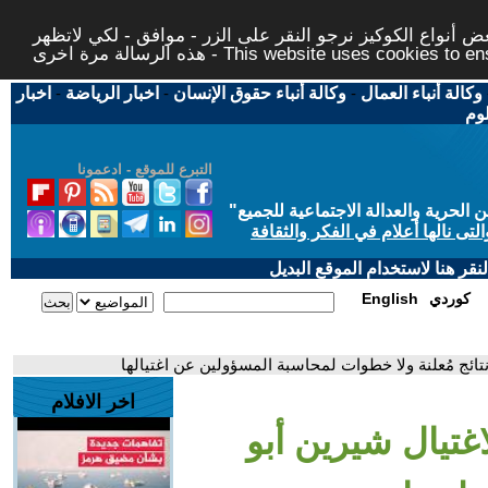
 أنواع الكوكيز نرجو النقر على الزر - موافق - لكي لاتظهر
This website uses cookies to ensure you ge
وكالة أنباء العمال
-
وكالة أنباء حقوق الإنسان
-
اخبار الرياضة
-
اخبار
لوم
التبرع للموقع - ادعمونا
حرية والعدالة الاجتماعية للجميع
"
تى نالها أعلام في الفكر والثقافة
قر هنا لاستخدام الموقع البديل
كوردي
English
 نتائج مُعلنة ولا خطوات لمحاسبة المسؤولين عن اغتيالها
اخر الافلام
اغتيال شيرين أبو