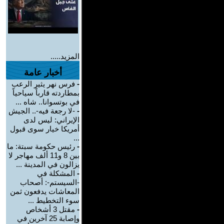
المزيد.....
أخبار عامة
-
فرس نهر يثير الرعب
بمطاردته قارباً سياحياً
في بوتسوانا.. شاه ...
-
-لا رجعة فيه-.. الجيش
الإيراني: ليس لدى
أمريكا خيار سوى قبول
...
-
رئيس حكومة سبتة: ما
بين 8 و11 ألف مهاجر لا
يزالون في المدينة ...
-
المشكلة في
-السيستم-: أصحاب
المعاشات يدفعون ثمن
سوء التخطيط ...
-
مقتل 3 أشخاص
وإصابة 25 آخرين في