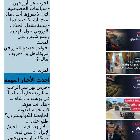
الحرب عن أزواجهن ...
-
سياسات الخصوصية
التي لا يقرؤها أحد.. ماذا
تمنح الشركات عندما ...
-
سبتة تشعل الخلاف
الأوروبي حول الهجرة
وتضع شنغن على
المحك
-
قواعد جديدة للفوز في
أمريكا..هل بدأ -خريف
أيباك-؟
المزيد.....
احدث الأخبار المهمة
-
فرس نهر يثير الرعب
بمطاردته قارباً سياحياً
في بوتسوانا.. شاه ...
-
هل أنت مؤهل
لاستخدام الأدوية
الخافِضة للكوليسترول؟
اطلع على ...
-
-لا رجعة فيه-.. الجيش
الإيراني: ليس لدى
أمريكا خيار سوى قبول