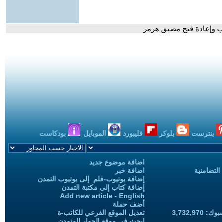
رب وإعادة فتح مضيق هرمز
بنترست
بلوكر
فليبورد
الموبايل
بودكاست
اضافة موضوع جديد
التضامنية
اضافة خبر
إضافة يوتيوب-فلم إلى يوتيوب التمدن
إضافة كتاب إلى مكتبة التمدن
Add new article - English
أضف حملة
3,732,97
تعديل الموقع الفرعي للكاتب-ة
ابحث في موقع الحوار المتمدن