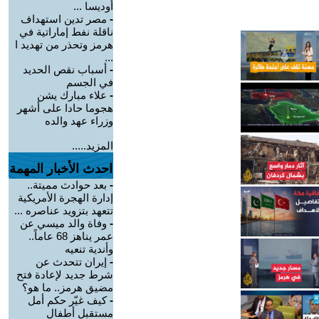
أوديسا ...
-
مصر تدين استهداف
ناقلة نفط إماراتية في
هرمز وتحذر من تهديد ا
...
-
أسباب نقص الحديد
في الجسم
-
علاء مبارك يشن
هجوما حادا على أشهر
وزراء عهد والده
المزيد.....
احدث الأخبار المهمة
-
بعد حوادث مميتة..
إدارة الهجرة الأمريكية
تتعهد بتزويد عناصره ...
-
وفاة والد ميسي عن
عمر يناهز 68 عاماً..
وأندية تنعيه
-
إيران تتحدث عن
شرط جديد لإعادة فتح
مضيق هرمز.. ما هو؟
-
كيف غيّر حكم أمل
مستقبل أطفال