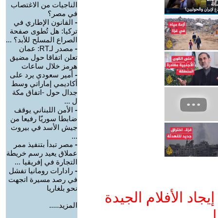
الناجيات من الاغتصاب
في مصر؟
-
القانون الإطاري في
تركيا: هل تُطوى صفحة
الصراع المسلح للأبد؟ ...
-
مصدر لـRT: عمان
تعلن اتفاقا حول مضيق
هرمز خلال ساعات
-
أمير سعودي يرد على
أكاديمي إماراتي وسط
جدال حول -اتفاق مكة
ل ...
-
الأمن اللبناني يوقف
ضابطا سوريّا رفيعا من
جيش الأسد في بيروت
...
-
مصر تبدأ بتنفيذ ممر
عملاق يعيد رسم خريطة
التجارة في إفريقيا ...
-
رادارات رومانيا تفشل
في رصد مسيرة اتجهت
نحو بلغاريا
جاد الأفلام الجيدة
المزيد.....
ا