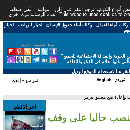
 أنواع الكوكيز نرجو النقر على الزر - موافق - لكي لاتظهر
This website uses cookies to ensure you ge
وكالة أنباء العمال
-
وكالة أنباء حقوق الإنسان
-
اخبار الرياضة
-
اخبار
لوم
التبرع للموقع - ادعمونا
حرية والعدالة الاجتماعية للجميع
"
تى نالها أعلام في الفكر والثقافة
قر هنا لاستخدام الموقع البديل
كوردي
English
رب وإعادة فتح مضيق هرمز
اخر الافلام
 ينصب حاليا على وقف