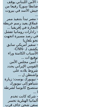
-
الأمن اللبناني يوقف
ضابطا سوريّا رفيعا من
جيش الأسد في بيروت
...
-
مصر تبدأ بتنفيذ ممر
عملاق يعيد رسم خريطة
التجارة في إفريقيا ...
-
رادارات رومانيا تفشل
في رصد مسيرة اتجهت
نحو بلغاريا
-
سفير أمريكي سابق
يكشف لـ -CNN-
الأسباب الكامنة وراء
توقيع ات ...
-
أمين مجلس الأمن
القومي الإيراني يحدد
شروط بلاده على
واشنطن ل ...
-
نيويورك بوست: زيارة
نتنياهو إلى نيويورك
ستصبح كابوسا لشرطة
ا ...
-
شركة كانت تخدم
ألمانيا الهتلرية تخسر
سفن شحن جاف قرب