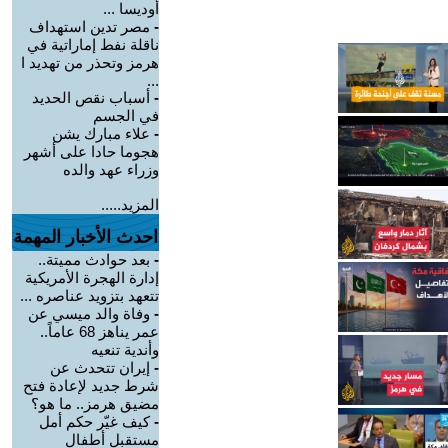
أوديسا ...
-
مصر تدين استهداف
ناقلة نفط إماراتية في
هرمز وتحذر من تهديد ا
...
-
أسباب نقص الحديد
في الجسم
-
علاء مبارك يشن
هجوما حادا على أشهر
وزراء عهد والده
المزيد.....
احدث الأخبار المهمة
-
بعد حوادث مميتة..
إدارة الهجرة الأمريكية
تتعهد بتزويد عناصره ...
-
وفاة والد ميسي عن
عمر يناهز 68 عاماً..
وأندية تنعيه
-
إيران تتحدث عن
شرط جديد لإعادة فتح
مضيق هرمز.. ما هو؟
-
كيف غيّر حكم أمل
مستقبل أطفال