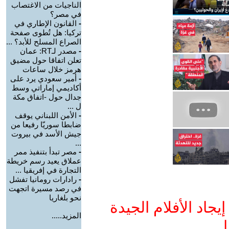
الناجيات من الاغتصاب
في مصر؟
-
القانون الإطاري في
تركيا: هل تُطوى صفحة
الصراع المسلح للأبد؟ ...
-
مصدر لـRT: عمان
تعلن اتفاقا حول مضيق
هرمز خلال ساعات
-
أمير سعودي يرد على
أكاديمي إماراتي وسط
جدال حول -اتفاق مكة
ل ...
-
الأمن اللبناني يوقف
ضابطا سوريّا رفيعا من
جيش الأسد في بيروت
...
-
مصر تبدأ بتنفيذ ممر
عملاق يعيد رسم خريطة
التجارة في إفريقيا ...
-
رادارات رومانيا تفشل
في رصد مسيرة اتجهت
نحو بلغاريا
جاد الأفلام الجيدة
المزيد.....
ا