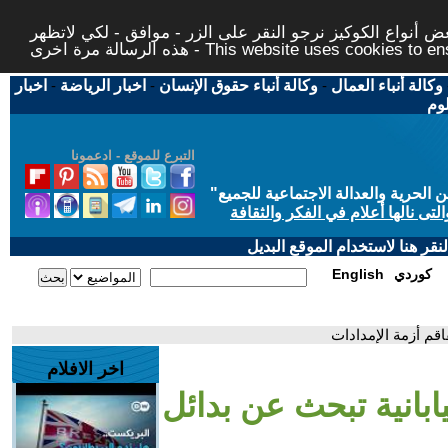
 أنواع الكوكيز نرجو النقر على الزر - موافق - لكي لاتظهر
This website uses cookies to ensure you ge
وكالة أنباء العمال
-
وكالة أنباء حقوق الإنسان
-
اخبار الرياضة
-
اخبار
لوم
التبرع للموقع - ادعمونا
حرية والعدالة الاجتماعية للجميع
"
تى نالها أعلام في الفكر والثقافة
قر هنا لاستخدام الموقع البديل
كوردي
English
اقم أزمة الإمدادات
اخر الافلام
بانية تبحث عن بدائل