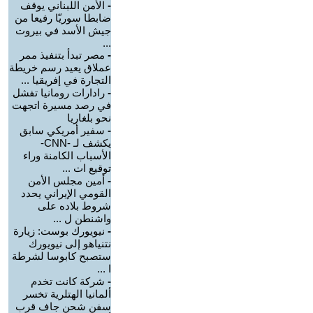
-
الأمن اللبناني يوقف
ضابطا سوريّا رفيعا من
جيش الأسد في بيروت
...
-
مصر تبدأ بتنفيذ ممر
عملاق يعيد رسم خريطة
التجارة في إفريقيا ...
-
رادارات رومانيا تفشل
في رصد مسيرة اتجهت
نحو بلغاريا
-
سفير أمريكي سابق
يكشف لـ -CNN-
الأسباب الكامنة وراء
توقيع ات ...
-
أمين مجلس الأمن
القومي الإيراني يحدد
شروط بلاده على
واشنطن ل ...
-
نيويورك بوست: زيارة
نتنياهو إلى نيويورك
ستصبح كابوسا لشرطة
ا ...
-
شركة كانت تخدم
ألمانيا الهتلرية تخسر
سفن شحن جاف قرب