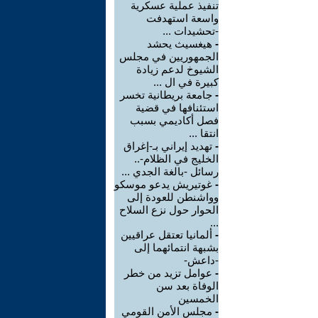
تنفيذ عملية عسكرية
واسعة استهدفت
-تحشيدات ...
-
هيغسيث يحشد
الجمهوريين في مجلس
الشيوخ لدعم زيادة
كبيرة في ال ...
-
جامعة بريطانية تخسر
استئنافها في قضية
فصل أكاديمي بسبب
انتقا ...
-
تهديد إيراني بـ-إغراق
الخليج في الظلام-..
رسائل -بالغة الجدي ...
-
غوتيريش يدعو موسكو
وواشنطن للعودة إلى
الحوار حول نزع السلاح
...
-
ألمانيا تعتقل عراقيين
بشبهة انتمائهما إلى
-داعش-
-
عوامل تزيد من خطر
الوفاة بعد سن
الخمسين
-
مجلس الأمن القومي