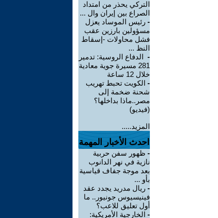
التركي يحذر من امتداد
الصراع بين إيران وال ...
-
رئيس الموساد يعزل
مسؤولين بارزين عقب
فشل محاولات -إسقاط
النظ ...
-
الدفاع الروسية: تدمير
281 مسيرة جوية معادية
خلال 12 ساعة
-
الكويت تحبط تهريب
شحنة ضخمة إلى
مصر..ماذا بداخلها؟
(فيديو)
المزيد.....
احدث الأخبار المهمة
-
ظهور سفن حربية
نازية في نهر الدانوب
بعد موجة جفاف قياسية
بأو ...
-
ريال مدريد يجدد عقد
فينيسيوس جونيور.. ما
أول تعليق للاعب؟
-
الخارجية الأمريكية: