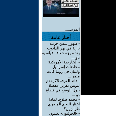
المزيد.....
أخبار عامة
-
ظهور سفن حربية
نازية في نهر الدانوب
بعد موجة جفاف قياسية
بأو ...
-
الخارجية الأمريكية:
محادثات إسرائيل
ولبنان في روما كانت
مثمر ...
-
قائد الفرقة 76 يقدم
لبوتين تقريرا مفصلا
حول الوضع في قطاع
دو ...
-
محمد صلاح: لماذا
اختار النجم المصري
طرابزون؟
-
-الحوثيون- يعلنون