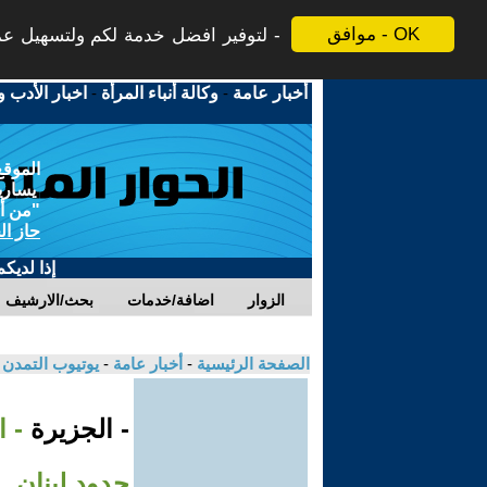
موافق - OK
لتوفير افضل خدمة لكم ولتسهيل عملي
أخبار عامة
-
وكالة أنباء المرأة
-
اخبار الأدب و
الموقع
يسارية
"من أج
حاز ال
إذا لديك
الزوار
اضافة/خدمات
بحث/الارشيف
الصفحة الرئيسية
-
أخبار عامة
-
يوتيوب التمدن
- الجزيرة
- 
حدود لبنان