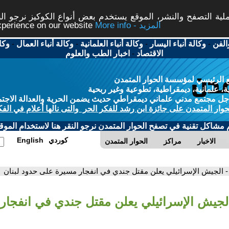
ة التصفح والنشر، الموقع يستخدم بعض أنواع الكوكيز نرجو النق
More info - المزيد
experience on our website
الفن
-
وكالة أنباء اليسار
-
وكالة أنباء العلمانية
-
وكالة أنباء العمال
-
وكا
الاقتصاد
-
اخبار الطب والعلوم
 الرئيسي لمؤسسة الحوار المتمدن
، علمانية، ديمقراطية، تطوعية وغير ربحية
ل مجتمع مدني علماني ديمقراطي حديث يضمن الحرية والعدالة الاجتم
حوار المتمدن على جائزة ابن رشد للفكر الحر والتى نالها أعلام في الفك
م مشاكل تقنية في تصفح الحوار المتمدن نرجو النقر هنا لاستخدام الموقع
كوردي
English
الاخبار
مراكز
الحوار المتمدن
- الجيش الإسرائيلي يعلن مقتل جندي في انفجار مسيرة على حدود لبنان
الجيش الإسرائيلي يعلن مقتل جندي في انفجا