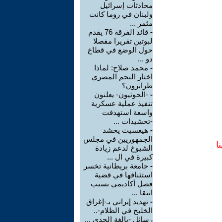
محادثات إسرائيل
ولبنان في روما كانت
مثمر ...
-
قائد الفرقة 76 يقدم
لبوتين تقريرا مفصلا
حول الوضع في قطاع
دو ...
-
محمد صلاح: لماذا
اختار النجم المصري
طرابزون؟
-
-الحوثيون- يعلنون
تنفيذ عملية عسكرية
واسعة استهدفت
-تحشيدات ...
-
هيغسيث يحشد
الجمهوريين في مجلس
ا
الشيوخ لدعم زيادة
كبيرة في ال ...
-
جامعة بريطانية تخسر
استئنافها في قضية
فصل أكاديمي بسبب
انتقا ...
-
تهديد إيراني بـ-إغراق
الخليج في الظلام-..
رسائل -بالغة الجدي ...