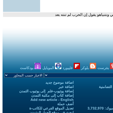
 ونتنياهو يقول إن الحرب لم تنته بعد
بنترست
بلوكر
فليبورد
الموبايل
بودكاست
اضافة موضوع جديد
التضامنية
اضافة خبر
إضافة يوتيوب-فلم إلى يوتيوب التمدن
إضافة كتاب إلى مكتبة التمدن
Add new article - English
أضف حملة
3,732,97
تعديل الموقع الفرعي للكاتب-ة
ابحث في موقع الحوار المتمدن