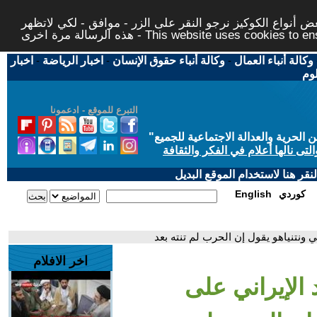
 أنواع الكوكيز نرجو النقر على الزر - موافق - لكي لاتظهر
This website uses cookies to ensure you ge
وكالة أنباء العمال
-
وكالة أنباء حقوق الإنسان
-
اخبار الرياضة
-
اخبار
لوم
التبرع للموقع - ادعمونا
حرية والعدالة الاجتماعية للجميع
"
تى نالها أعلام في الفكر والثقافة
قر هنا لاستخدام الموقع البديل
كوردي
English
 ونتنياهو يقول إن الحرب لم تنته بعد
اخر الافلام
الإيراني على