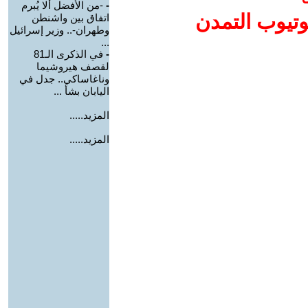
-
-من الأفضل ألا يُبرم
وتيوب التمدن
اتفاق بين واشنطن
وطهران-.. وزير إسرائيل
...
-
في الذكرى الـ81
لقصف هيروشيما
وناغاساكي.. جدل في
اليابان بشأ ...
المزيد.....
المزيد.....