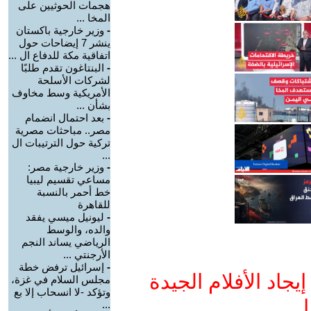
هجمات الحوثيين على
المخا ...
-
وزير خارجية باكستان
ينشر 7 إيضاحات حول
اتفاقية مكة للدفاع ال ...
-
البنتاغون تقدم طلبًا
لشركات الأسلحة
الأمريكية وسط مخاوف
بشأن ...
-
بعد احتمال انضمام
مصر.. مباحثات مصرية
تركية حول الترتيبات ال
...
-
وزير خارجية مصر:
مساعي تقسيم ليبيا
خط أحمر بالنسبة
للقاهرة
-
ليونيل ميسي يفقد
والده، والوسط
الرياضي يساند النجم
الأرجنتي ...
-
إسرائيل ترفض خطة
جاد الأفلام الجيدة
مجلس السلام في غزة،
وتؤكد -لا انسحاب إلا بع
ا
...