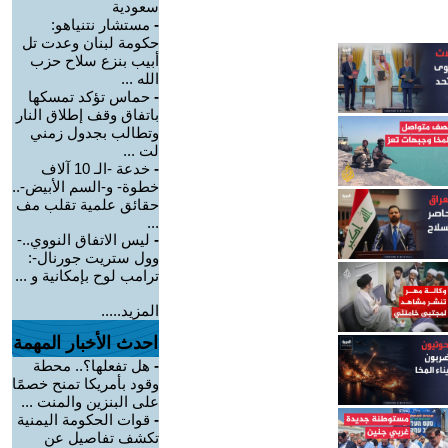
سعودية
-
مستشار نتنياهو:
حكومة لبنان وعدت تل
أبيب بنزع سلاح حزب
الله ...
-
حماس تؤكد تمسكها
باتفاق وقف إطلاق النار
وتطالب بجدول زمني
لت ...
-
خدعة -الـ 10 آلاف
خطوة- و-السم الأبيض-..
حقائق علمية تقلب مف
...
-
ليس الاتفاق النووي..-
وول ستريت جورنال-:
ترامب لوح بإمكانية و ...
المزيد.....
احدث الأخبار المهمة
-
هل تفعلها؟.. محطة
وقود بأمريكا تمنح خصمًا
على البنزين والمنت ...
-
قوات الحكومة اليمنية
تكشف تفاصيل عن