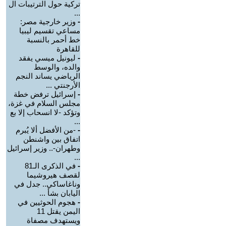
تركية حول الترتيبات ال
...
-
وزير خارجية مصر:
مساعي تقسيم ليبيا
خط أحمر بالنسبة
للقاهرة
-
ليونيل ميسي يفقد
والده، والوسط
الرياضي يساند النجم
الأرجنتي ...
-
إسرائيل ترفض خطة
مجلس السلام في غزة،
وتؤكد -لا انسحاب إلا بع
...
-
-من الأفضل ألا يُبرم
اتفاق بين واشنطن
وطهران-.. وزير إسرائيل
...
-
في الذكرى الـ81
لقصف هيروشيما
وناغاساكي.. جدل في
اليابان بشأ ...
-
هجوم الحوثيين في
اليمن يقتل 11
ويستهدف مصفاة